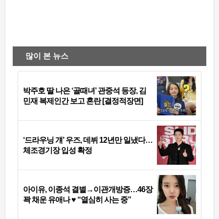
많이 본 뉴스
박주호 딸 나은 ‘골때녀’ 관중석 등장, 김
민재 복제인간 보고 혼란 [결정적장면]
‘드라우닝 걔’ 우즈, 데뷔 12년만 일냈다…
체조경기장 입성 확정
아이유, 이종석 결별→이관개방증…46장
꽉 채운 유애나 ♥ “열심히 사는 중”