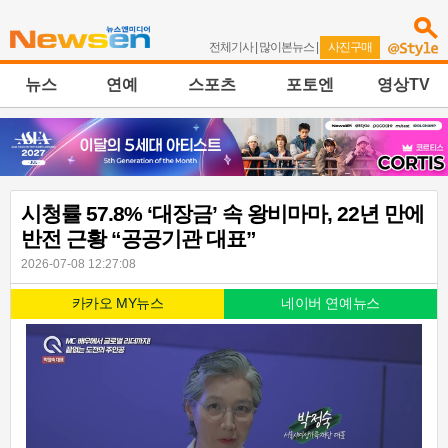
전체기사
|
많이본뉴스
|
사진구매
뉴스
연예
스포츠
포토엔
영상TV
시청률 57.8% ‘대장금’ 속 왕비마마, 22년 만에
반전 근황 “공공기관 대표”
2026-07-08 12:27:08
카카오 MY뉴스
네이버 연예뉴스