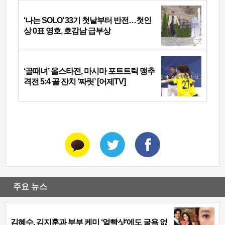
‘나는 SOLO’ 33기 첫날부터 반전…첫인
상 0표 영호, 호감남 급부상
‘골때녀’ 올스타전, 마시마 포트트릭 맹추
격전 5:4 골 잔치 ‘짜릿’ [어제TV]
주요 뉴스
김혜수, 김지훈과 부부 케미 ‘얼빡샷’에도 굴욕 없