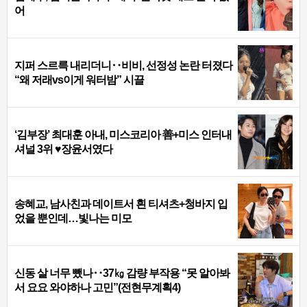
어
지퍼 스르륵 내리더니‥비비, 선정성 논란 터졌다
“왜 저래vs이게 워터밤” 시끌
‘김부장’ 최대훈 아내, 미스코리아 善+미스 인터내
셔널 3위 ♥장윤서였다
송혜교, 남사친과 데이트서 흰 티셔츠+청바지 입
었을 뿐인데…빛나는 미모
신동 살 너무 뺐나‥37㎏ 감량 부작용 “못 알아봐
서 요요 와야하나 고민”(전현무계획4)