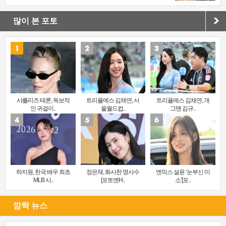
많이 본 포토
샤를리즈 테론, 독보적
트리플에스 김채연, 서
트리플에스 김채연, 개
인 귀걸이..
울월드컵..
그맨 김규..
하지원, 한국 배우 최초
정은채, 화사한 명사수
엔믹스 설윤 ‘눈부신 미
MLB 시..
[포토엔H..
소’[포..
깜짝 뉴스