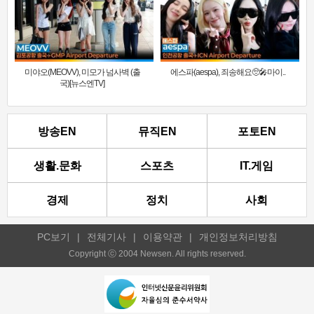
미야오(MEOVV), 미모가 넘사벽 (출
에스파(aespa), 죄송해요🥺🎤마이..
국)[뉴스엔TV]
방송EN
뮤직EN
포토EN
생활.문화
스포츠
IT.게임
경제
정치
사회
PC보기
|
전체기사
|
이용약관
|
개인정보처리방침
Copyright ⓒ 2004 Newsen. All rights reserved.