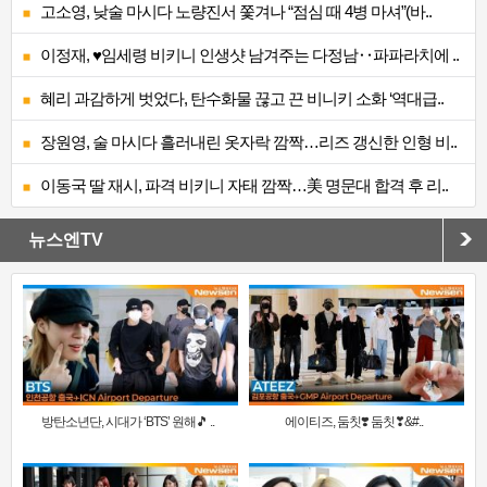
고소영, 낮술 마시다 노량진서 쫓겨나 “점심 때 4병 마셔”(바..
이정재, ♥임세령 비키니 인생샷 남겨주는 다정남‥파파라치에 ..
혜리 과감하게 벗었다, 탄수화물 끊고 끈 비니키 소화 ‘역대급..
장원영, 술 마시다 흘러내린 옷자락 깜짝…리즈 갱신한 인형 비..
이동국 딸 재시, 파격 비키니 자태 깜짝…美 명문대 합격 후 리..
뉴스엔TV
방탄소년단, 시대가 ‘BTS’ 원해🎵 ..
에이티즈, 둠칫❣️ 둠칫❣&#..