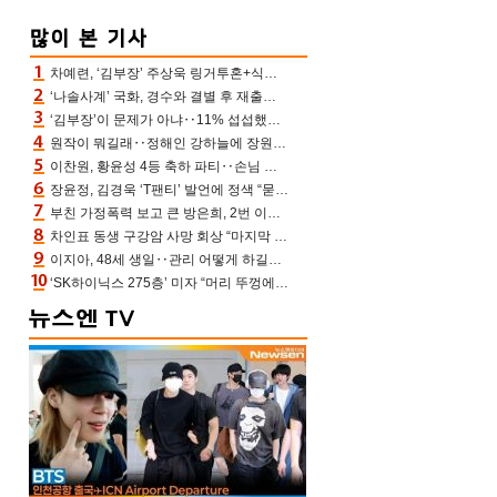
차예련, ‘김부장’ 주상욱 링거투혼+식스팩 비화 “옷 벗는데 아저씨는 안 된다고”(차장금)
‘나솔사계’ 국화, 경수와 결별 후 재출연…첫인상 3표 몰표
‘김부장’이 문제가 아냐‥11% 섭섭했던 ‘재벌X형사2’ 돈·빽 총동원해 컴백 [TV보고서]
원작이 뭐길래‥정해인 강하늘에 장원영까지 참여한 이 영화
이찬원, 황윤성 4등 축하 파티‥손님 모으려 블랙핑크 지수와 친한 척(편스토랑)[어제TV]
장윤정, 김경욱 ‘T팬티’ 발언에 정색 “묻지 않았는데, 그것도 성희롱”(장공장)
부친 가정폭력 보고 큰 방은희, 2번 이혼 후 잠수→母 고독사에 자책(특종세상)[어제TV]
차인표 동생 구강암 사망 회상 “마지막 순간 동생 손 잡아준 신애라, 두고두고 고마워” (신애라이프)
이지아, 48세 생일‥관리 어떻게 하길래 놀라운 동안 미모
‘SK하이닉스 275층’ 미자 “머리 뚜껑에서 사, 주식만 안 해도 돈 버는 것”