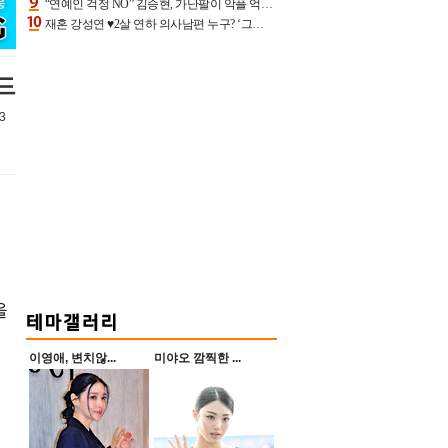
“연예인 걱정 NO” 김승현, 가난팔이 악플 억울할만‥아내+딸과 日 여행
재혼 강성연 ♥2살 연하 의사남편 누구? ‘그알’ 자문의에 훈남 비주얼 초엘리트 스펙 [종합]
드
3
을
이영애, 변치않...
미야오 깜찍한 ...