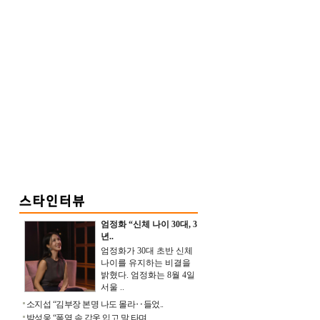
엄정화 “신체 나이 30대, 3
년..
엄정화가 30대 초반 신체
나이를 유지하는 비결을
밝혔다. 엄정화는 8월 4일
서울 ..
소지섭 “김부장 본명 나도 몰라‥들었..
박성웅 “폭염 속 갑옷 입고 말 타며 ..