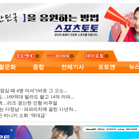
심 때 4병 마셔”(바로 그 고소...
…100억대 빌라도 팔고 14억 아파...
깜짝…리즈 갱신한 인형 비주얼
는 다정남‥파파라치에 걸린 11년차...
 비니키 소화 ‘역대급’