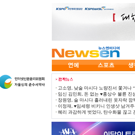
고소영, 낮술 마시다 노량진서 쫓겨나 “점
임신 김민희, 돈 없는 ♥홍상수 불륜 진심
장원영, 술 마시다 흘러내린 옷자락 
이정재, ♥임세령 비키니 인생샷 남겨주
혜리 과감하게 벗었다, 탄수화물 끊고 끈