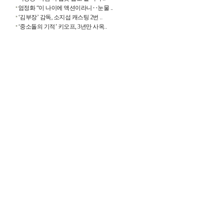
엄정화 “이 나이에 액션이라니‥눈물 ..
‘김부장’ 감독, 소지섭 캐스팅 2번 ..
‘중소돌의 기적’ 키오프, 3년만 사옥..