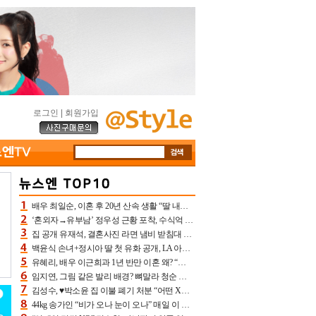
로그인
|
회원가입
배우 최일순, 이혼 후 20년 산속 생활 “딸 내가 버렸다고 원망‥맘 아파”(특종)[어제TV]
‘혼외자→유부남’ 정우성 근황 포착, 수식억 해킹 피해 후배 만났다 “존경하는”
집 공개 유재석, 결혼사진 라면 냄비 받침대 되고 분노‥가족사진도 피해(놀뭐)[어제TV]
백윤식 손녀+정시아 딸 첫 유화 공개, LA 아트쇼→서울국제조각페스타 작가다운 수준급 실력
유혜리, 배우 이근희과 1년 반만 이혼 왜? “식칼 꽂고 의자 던져” 충격 폭로(특종)[어제TV]
임지연, 그림 같은 발리 배경? 뼈말라 청순 비키니 핏에 상대 안 되네
김성수, ♥박소윤 집 이불 폐기 처분 “어떤 X이랑 썼을지 몰라” 질투(신랑수업2)[어제TV]
44kg 송가인 “비가 오나 눈이 오나” 매일 이 운동, 허벅지 근육량 상승+체지방 감소