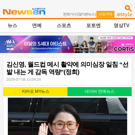
전체기사
|
많이본뉴스
|
사진구매
뉴스
연예
스포츠
포토엔
영상TV
김신영, 월드컵 메시 활약에 의미심장 일침 “선
발 내는 게 감독 역량”(정희)
2026-07-08 13:04:24
카카오 MY뉴스
네이버 연예뉴스