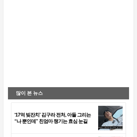
많이 본 뉴스
‘17억 빚잔치’ 김구라 전처, 아들 그리는
“나 뿐인데” 친엄마 챙기는 효심 눈길