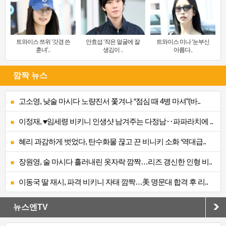
트와이스 쯔위 ‘갓경 쓴
안효섭 ‘작은 얼굴에 잘
트와이스 미나 ‘눈부신
훈녀’..
생김이 ..
아름다..
깜짝 뉴스
고소영, 낮술 마시다 노량진서 쫓겨나 “점심 때 4병 마셔”(바..
이정재, ♥임세령 비키니 인생샷 남겨주는 다정남‥파파라치에 ..
혜리 과감하게 벗었다, 탄수화물 끊고 끈 비니키 소화 ‘역대급..
장원영, 술 마시다 흘러내린 옷자락 깜짝…리즈 갱신한 인형 비..
이동국 딸 재시, 파격 비키니 자태 깜짝…美 명문대 합격 후 리..
뉴스엔TV