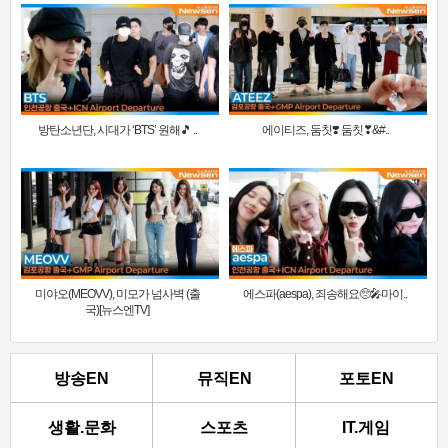
방탄소년단, 시대가 ‘BTS’ 원해🎵 ..
에이티즈, 둠칫❣️ 둠칫❣&#..
미야오(MEOVV), 미모가 넘사벽 (출
에스파(aespa), 죄송해요🥺🎤마이..
국)[뉴스엔TV]
방송EN
뮤직EN
포토EN
생활.문화
스포츠
IT.게임