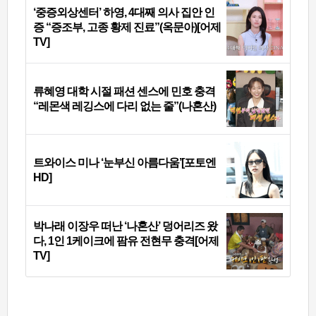
‘중증외상센터’ 하영, 4대째 의사 집안 인
증 “증조부, 고종 황제 진료”(옥문아)[어제
TV]
류혜영 대학 시절 패션 센스에 민호 충격
“레몬색 레깅스에 다리 없는 줄”(나혼산)
트와이스 미나 ‘눈부신 아름다움’[포토엔
HD]
박나래 이장우 떠난 ‘나혼산’ 덩어리즈 왔
다, 1인 1케이크에 팜유 전현무 충격[어제
TV]