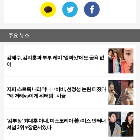
주요 뉴스
김혜수, 김지훈과 부부 케미 ‘얼빡샷’에도 굴욕 없
어
지퍼 스르륵 내리더니‥비비, 선정성 논란 터졌다
“왜 저래vs이게 워터밤” 시끌
‘김부장’ 최대훈 아내, 미스코리아 善+미스 인터내
셔널 3위 ♥장윤서였다