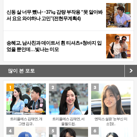
신동 살 너무 뺐나‥37㎏ 감량 부작용 “못 알아봐
서 요요 와야하나 고민”(전현무계획4)
송혜교, 남사친과 데이트서 흰 티셔츠+청바지 입
었을 뿐인데…빛나는 미모
많이 본 포토
트리플에스 김채연, 개
트리플에스 김채연, 서
엔믹스 설윤 ‘눈부신 미
그맨 김규..
울월드컵..
소’[포..