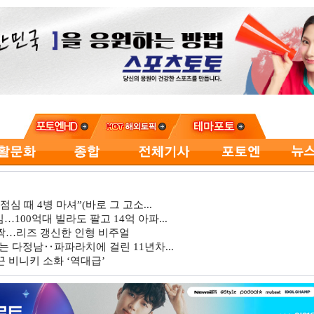
심 때 4병 마셔”(바로 그 고소...
…100억대 빌라도 팔고 14억 아파...
깜짝…리즈 갱신한 인형 비주얼
는 다정남‥파파라치에 걸린 11년차...
 비니키 소화 ‘역대급’