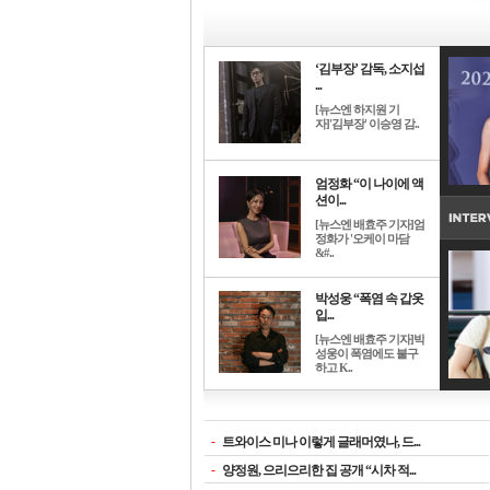
‘김부장’ 감독, 소지섭
...
[뉴스엔 하지원 기
자]'김부장' 이승영 감..
엄정화 “이 나이에 액
션이...
[뉴스엔 배효주 기자]엄
정화가 '오케이 마담
&#..
박성웅 “폭염 속 갑옷
입...
[뉴스엔 배효주 기자]박
성웅이 폭염에도 불구
하고 K..
-
트와이스 미나 이렇게 글래머였나, 드...
-
양정원, 으리으리한 집 공개 “시차 적...