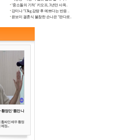
‘중소돌의 기적’ 키오프, 3년만 사옥..
강미나 “13kg 감량 후 예쁘다는 반응 ..
윤보미 결혼식 불참한 손나은 “판다로..
‥황정민 ‘틈만 나
 휩싸인 배우 황정
예정...