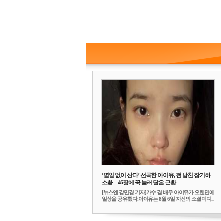
‘별일 없이 산다’ 선곡한 아이유, 전 남친 장기하
소환…46장에 꾹 눌러 담은 근황
[뉴스엔 강민경 기자]가수 겸 배우 아이유가 오랜만에
일상을 공유했다.아이유는 8월 6일 자신의 소셜미디...