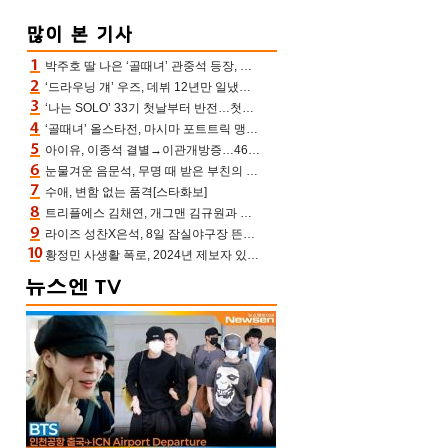
박주호 딸 나은 ‘골때녀’ 관중석 등장, 김민재 복제인간 보고 혼란 [결정적장면]
‘드라우닝 걔’ 우즈, 데뷔 12년만 일냈다…체조경기장 입성 확정
‘나는 SOLO’ 33기 첫날부터 반전…첫인상 0표 영호, 호감남 급부상
‘골때녀’ 올스타전, 마시마 포트트릭 맹추격전 5:4 골 잔치 ‘짜릿’ [어제TV]
아이유, 이종석 결별→이관개방증…46장 꽉 채운 유애나 ♥ “열심히 사는 중”
눈물겨운 음문석, 무명 때 받은 부친의 전재산→폐암 父 세상 떠나기 전 여행(유퀴즈)[어제TV]
수애, 변함 없는 품격[스타화보]
트리플에스 김채연, 개그맨 김규원과 함께 프리뷰쇼 진행 [포토엔HD]
라이즈 성찬X은석, 8일 잠실야구장 뜬다…시구 시타+특별공연까지
황정민 사생활 폭로, 2024년 제보자 있었나 “네가 회사에 전화했니” 녹취록 공개 파장