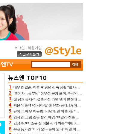
로그인
|
회원가입
배우 최일순, 이혼 후 20년 산속 생활 “딸 내가 버렸다고 원망‥맘 아파”(특종)[어제TV]
‘혼외자→유부남’ 정우성 근황 포착, 수식억 해킹 피해 후배 만났다 “존경하는”
집 공개 유재석, 결혼사진 라면 냄비 받침대 되고 분노‥가족사진도 피해(놀뭐)[어제TV]
백윤식 손녀+정시아 딸 첫 유화 공개, LA 아트쇼→서울국제조각페스타 작가다운 수준급 실력
유혜리, 배우 이근희과 1년 반만 이혼 왜? “식칼 꽂고 의자 던져” 충격 폭로(특종)[어제TV]
임지연, 그림 같은 발리 배경? 뼈말라 청순 비키니 핏에 상대 안 되네
김성수, ♥박소윤 집 이불 폐기 처분 “어떤 X이랑 썼을지 몰라” 질투(신랑수업2)[어제TV]
44kg 송가인 “비가 오나 눈이 오나” 매일 이 운동, 허벅지 근육량 상승+체지방 감소