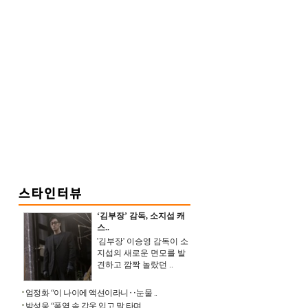
‘김부장’ 감독, 소지섭 캐
스..
'김부장' 이승영 감독이 소
지섭의 새로운 면모를 발
견하고 깜짝 놀랐던 ..
엄정화 “이 나이에 액션이라니‥눈물 ..
박성웅 “폭염 속 갑옷 입고 말 타며 ..