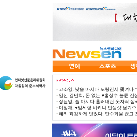
고소영, 낮술 마시다 노량진서 쫓겨나 “점
임신 김민희, 돈 없는 ♥홍상수 불륜 진심
장원영, 술 마시다 흘러내린 옷자락 
이정재, ♥임세령 비키니 인생샷 남겨주
혜리 과감하게 벗었다, 탄수화물 끊고 끈