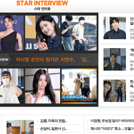
안
잘생
[
스
안효
‘
아? 
[
우
됐다
한
욕..
[
이
루언
-
김풍, 치욕의 전립...
-
이정현, 무보정 맞아? 어마어마한
-
손담비, 일본서 신...
-
채시라 “아프다” 호소→모델 이소