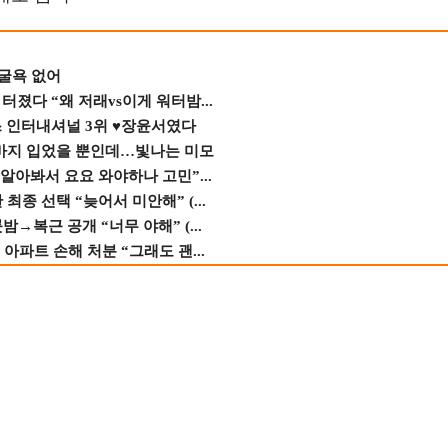
 굴욕 없어
졌다 “왜 저래vs이게 워터밤...
스 인터내셔널 3위 ♥장윤서였다
바지 입었을 뿐인데…빛나는 미모
 알아봐서 요요 와야하나 고민”...
종 선택 “늦어서 미안해” (...
→복근 공개 “너무 야해” (...
 아파트 손해 처분 “그래도 괜...