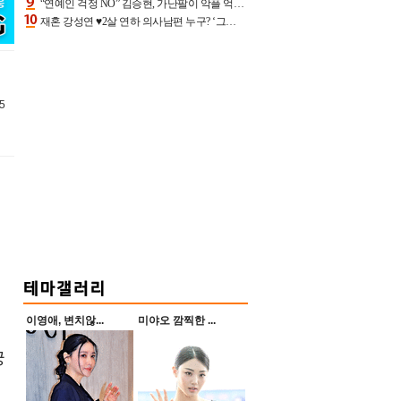
“연예인 걱정 NO” 김승현, 가난팔이 악플 억울할만‥아내+딸과 日 여행
재혼 강성연 ♥2살 연하 의사남편 누구? ‘그알’ 자문의에 훈남 비주얼 초엘리트 스펙 [종합]
5
이영애, 변치않...
미야오 깜찍한 ...
궁