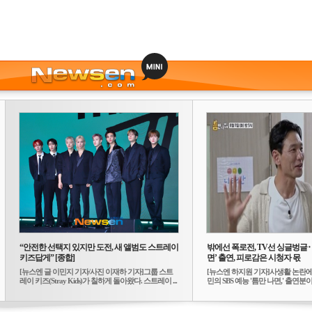
“안전한 선택지 있지만 도전, 새 앨범도 스트레이
밖에선 폭로전, TV선 싱글벙글
키즈답게” [종합]
면’ 출연, 피로감은 시청자 몫
[뉴스엔 글 이민지 기자/사진 이재하 기자]그룹 스트
[뉴스엔 하지원 기자]사생활 논란에
레이 키즈(Stray Kids)가 칠하게 돌아왔다. 스트레이 ...
민의 SBS 예능 '틈만 나면,' 출연분이 