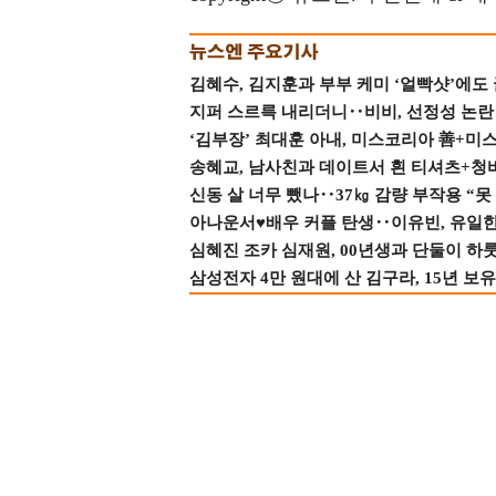
김혜수, 김지훈과 부부 케미 ‘얼빡샷’에도
지퍼 스르륵 내리더니‥비비, 선정성 논란 터
‘김부장’ 최대훈 아내, 미스코리아 善+미
송혜교, 남사친과 데이트서 흰 티셔츠+청
신동 살 너무 뺐나‥37㎏ 감량 부작용 “못
아나운서♥배우 커플 탄생‥이유빈, 유일한 최
심혜진 조카 심재원, 00년생과 단둘이 하룻밤
삼성전자 4만 원대에 산 김구라, 15년 보유