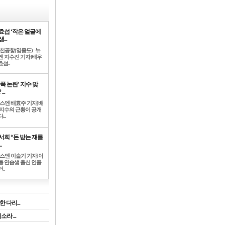
효섭 ‘작은 얼굴에
...
인천공항(영종도)=뉴
엔 지수진 기자]배우
섭..
학폭 논란’ 지수 맞
...
뉴스엔 배효주 기자]배
 지수의 근황이 공개
...
서희 “돈 받는 쟤를
.
뉴스엔 이슬기 기자]아
돌 연습생 출신 인플
..
 다리...
라 ...