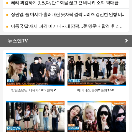
혜리 과감하게 벗었다, 탄수화물 끊고 끈 비니키 소화 ‘역대급..
장원영, 술 마시다 흘러내린 옷자락 깜짝…리즈 갱신한 인형 비..
이동국 딸 재시, 파격 비키니 자태 깜짝…美 명문대 합격 후 리..
뉴스엔TV
방탄소년단, 시대가 ‘BTS’ 원해🎵 ..
에이티즈, 둠칫❣️ 둠칫❣&#..