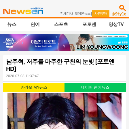
전체기사
|
많이본뉴스
|
사진구매
뉴스
연예
스포츠
포토엔
영상TV
남주혁, 저주를 마주한 구천의 눈빛 [포토엔
HD]
2026-07-08 11:37:47
카카오 MY뉴스
네이버 연예뉴스