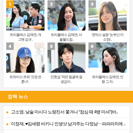
트리플에스 김채연, 개
트리플에스 김채연, 서
엔믹스 설윤 ‘눈부신 미
그맨 김규..
울월드컵..
소’[포..
트와이스 쯔위 ‘갓경 쓴
안효섭 ‘작은 얼굴에 잘
트리플에스 김채연, 인
훈녀’..
생김이 ..
형 그 자..
깜짝 뉴스
고소영, 낮술 마시다 노량진서 쫓겨나 “점심 때 4병 마셔”(바..
이정재, ♥임세령 비키니 인생샷 남겨주는 다정남‥파파라치에 ..