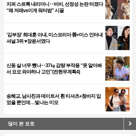
지퍼 스르륵 내리더니‥비비, 선정성 논란 터졌다
“왜 저래vs이게 워터밤” 시끌
‘김부장’ 최대훈 아내, 미스코리아 善+미스 인터내
셔널 3위 ♥장윤서였다
신동 살 너무 뺐나‥37㎏ 감량 부작용 “못 알아봐
서 요요 와야하나 고민”(전현무계획4)
송혜교, 남사친과 데이트서 흰 티셔츠+청바지 입
었을 뿐인데…빛나는 미모
많이 본 포토