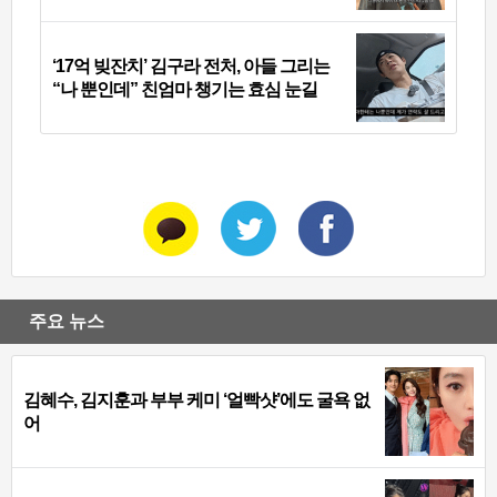
‘17억 빚잔치’ 김구라 전처, 아들 그리는
“나 뿐인데” 친엄마 챙기는 효심 눈길
주요 뉴스
김혜수, 김지훈과 부부 케미 ‘얼빡샷’에도 굴욕 없
어