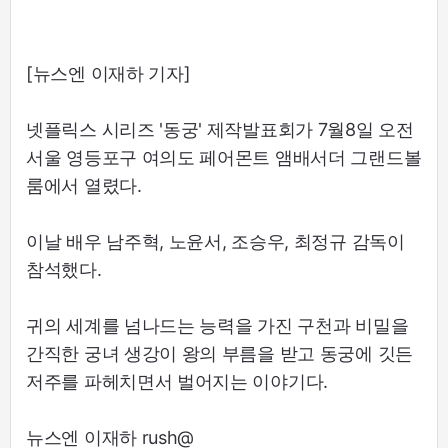
[뉴스엔 이재하 기자]
넷플릭스 시리즈 '동궁' 제작발표회가 7월8일 오전
서울 영등포구 여의도 페어몬트 앰배서더 그랜드볼
룸에서 열렸다.
이날 배우 남주혁, 노윤서, 조승우, 최정규 감독이
참석했다.
귀의 세계를 넘나드는 능력을 가진 구천과 비밀을
간직한 궁녀 생강이 왕의 부름을 받고 동궁에 깃든
저주를 파헤치면서 벌어지는 이야기다.
뉴스엔 이재하 rush@