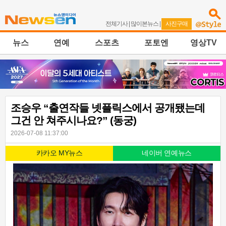
전체기사
|
많이본뉴스
|
사진구매
뉴스
연예
스포츠
포토엔
영상TV
조승우 “출연작들 넷플릭스에서 공개됐는데
그건 안 쳐주시나요?” (동궁)
2026-07-08 11:37:00
카카오 MY뉴스
네이버 연예뉴스