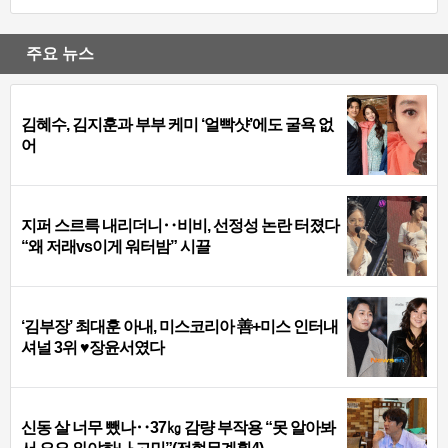
주요 뉴스
김혜수, 김지훈과 부부 케미 ‘얼빡샷’에도 굴욕 없
어
지퍼 스르륵 내리더니‥비비, 선정성 논란 터졌다
“왜 저래vs이게 워터밤” 시끌
‘김부장’ 최대훈 아내, 미스코리아 善+미스 인터내
셔널 3위 ♥장윤서였다
신동 살 너무 뺐나‥37㎏ 감량 부작용 “못 알아봐