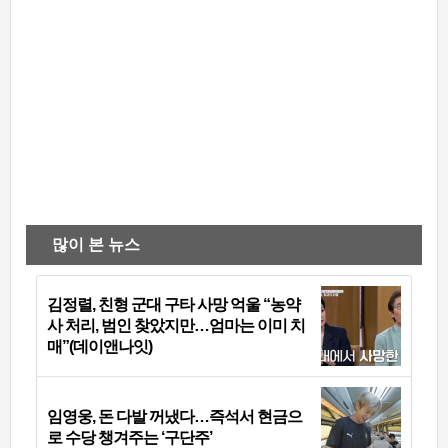
많이 본 뉴스
김정렬, 친형 군대 구타 사망 억울 “농약
사 처리, 범인 찾았지만…엄마는 이미 치
매”(데이앤나잇)
임영웅, 돈 다발 꺼냈다…즉석서 현금으
로 수당 챙겨주는 ‘구단주’