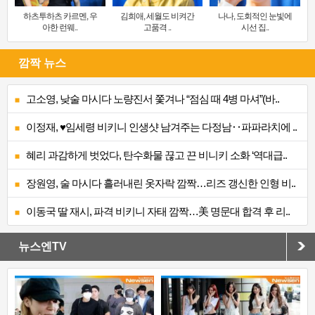
하츠투하츠 카르멘, 우
김희애, 세월도 비켜간
나나, 도회적인 눈빛에
아한 런웨..
고품격 ..
시선 집..
깜짝 뉴스
고소영, 낮술 마시다 노량진서 쫓겨나 “점심 때 4병 마셔”(바..
이정재, ♥임세령 비키니 인생샷 남겨주는 다정남‥파파라치에 ..
혜리 과감하게 벗었다, 탄수화물 끊고 끈 비니키 소화 ‘역대급..
장원영, 술 마시다 흘러내린 옷자락 깜짝…리즈 갱신한 인형 비..
이동국 딸 재시, 파격 비키니 자태 깜짝…美 명문대 합격 후 리..
뉴스엔TV