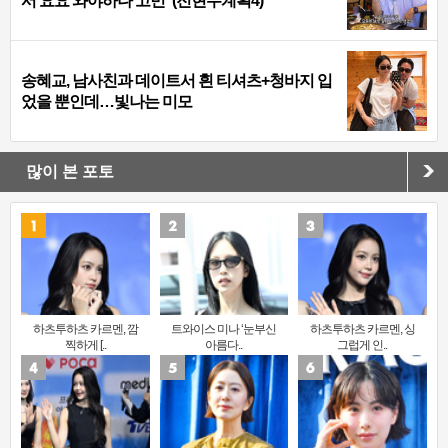
서 요요 와야하나 고민”(전현무계획4)
송혜교, 남사친과 데이트서 흰 티셔츠+청바지 입
었을 뿐인데…빛나는 미모
많이 본 포토
하츠투하츠 카르멘, 깜
트와이스 미나 ‘눈부신
하츠투하츠 카르멘, 싱
찍하게 [..
아름다..
그럽게 인..