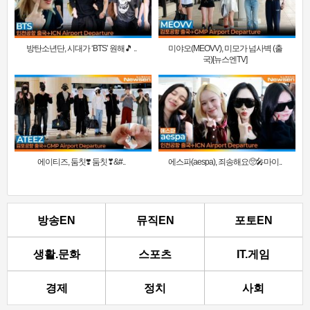
방탄소년단, 시대가 ‘BTS’ 원해🎵 ..
미야오(MEOVV), 미모가 넘사벽 (출
국)[뉴스엔TV]
에이티즈, 둠칫❣️ 둠칫❣&#..
에스파(aespa), 죄송해요🥺🎤마이..
방송EN
뮤직EN
포토EN
생활.문화
스포츠
IT.게임
경제
정치
사회