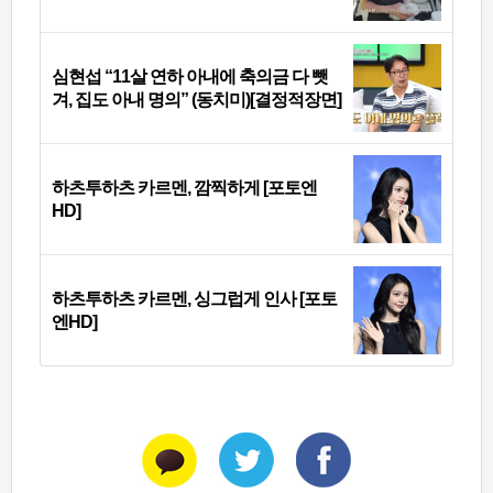
심현섭 “11살 연하 아내에 축의금 다 뺏
겨, 집도 아내 명의” (동치미)[결정적장면]
하츠투하츠 카르멘, 깜찍하게 [포토엔
HD]
하츠투하츠 카르멘, 싱그럽게 인사 [포토
엔HD]