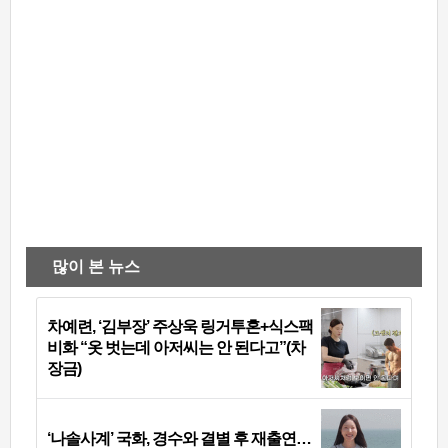
많이 본 뉴스
차예련, ‘김부장’ 주상욱 링거투혼+식스팩
비화 “옷 벗는데 아저씨는 안 된다고”(차
장금)
‘나솔사계’ 국화, 경수와 결별 후 재출연…