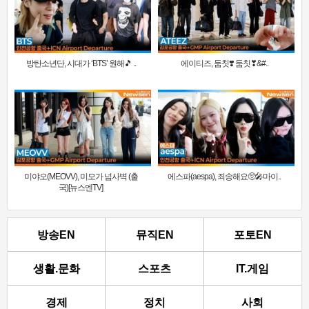
방탄소년단, 시대가 ‘BTS’ 원해🎵 ..
에이티즈, 둠칫❣️ 둠칫❣&#..
미야오(MEOVV), 미모가 넘사벽 (출
에스파(aespa), 죄송해요🥺🎤마이..
국)[뉴스엔TV]
방송EN
뮤직EN
포토EN
생활.문화
스포츠
IT.게임
경제
정치
사회