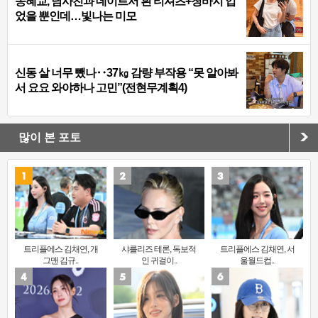
송혜교, 남사친과 데이트서 흰 티셔츠+청바지 입
었을 뿐인데…빛나는 미모
신동 살 너무 뺐나‥37㎏ 감량 부작용 “못 알아봐
서 요요 와야하나 고민”(전현무계획4)
많이 본 포토
트리플에스 김채연, 개
샤를리즈 테론, 독보적
트리플에스 김채연, 서
그맨 김규..
인 귀걸이..
울월드컵..