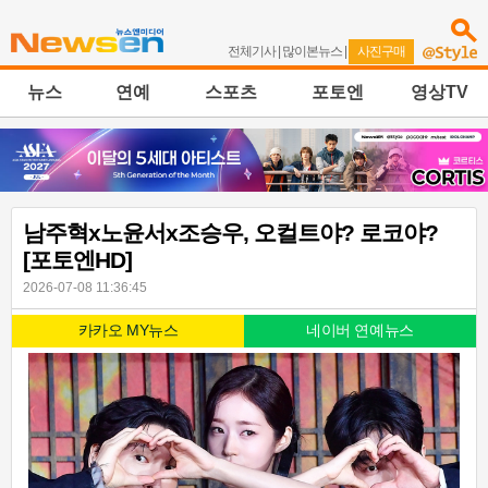
전체기사
|
많이본뉴스
|
사진구매
뉴스
연예
스포츠
포토엔
영상TV
남주혁x노윤서x조승우, 오컬트야? 로코야?
[포토엔HD]
2026-07-08 11:36:45
카카오 MY뉴스
네이버 연예뉴스