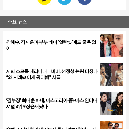
주요 뉴스
김혜수, 김지훈과 부부 케미 ‘얼빡샷’에도 굴욕 없
어
지퍼 스르륵 내리더니‥비비, 선정성 논란 터졌다
“왜 저래vs이게 워터밤” 시끌
‘김부장’ 최대훈 아내, 미스코리아 善+미스 인터내
셔널 3위 ♥장윤서였다