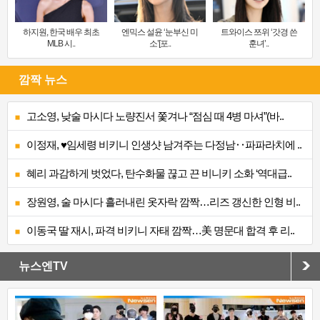
하지원, 한국 배우 최초
엔믹스 설윤 ‘눈부신 미
트와이스 쯔위 ‘갓경 쓴
MLB 시..
소’[포..
훈녀’..
깜짝 뉴스
고소영, 낮술 마시다 노량진서 쫓겨나 “점심 때 4병 마셔”(바..
이정재, ♥임세령 비키니 인생샷 남겨주는 다정남‥파파라치에 ..
혜리 과감하게 벗었다, 탄수화물 끊고 끈 비니키 소화 ‘역대급..
장원영, 술 마시다 흘러내린 옷자락 깜짝…리즈 갱신한 인형 비..
이동국 딸 재시, 파격 비키니 자태 깜짝…美 명문대 합격 후 리..
뉴스엔TV