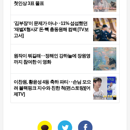
첫인상 3표 몰표
‘김부장’이 문제가 아냐‥11% 섭섭했던
‘재벌X형사2’ 돈·빽 총동원해 컴백 [TV보
고서]
원작이 뭐길래‥정해인 강하늘에 장원영
까지 참여한 이 영화
이찬원, 황윤성 4등 축하 파티‥손님 모으
려 블랙핑크 지수와 친한 척(편스토랑)[어
제TV]