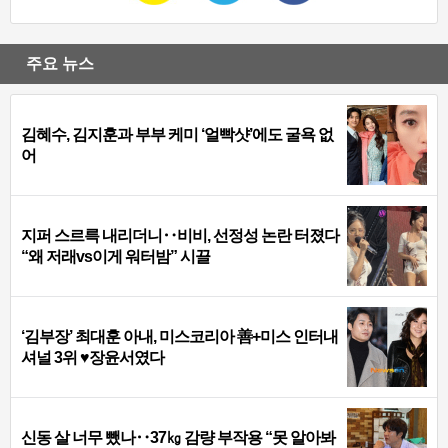
주요 뉴스
김혜수, 김지훈과 부부 케미 ‘얼빡샷’에도 굴욕 없
어
지퍼 스르륵 내리더니‥비비, 선정성 논란 터졌다
“왜 저래vs이게 워터밤” 시끌
‘김부장’ 최대훈 아내, 미스코리아 善+미스 인터내
셔널 3위 ♥장윤서였다
신동 살 너무 뺐나‥37㎏ 감량 부작용 “못 알아봐