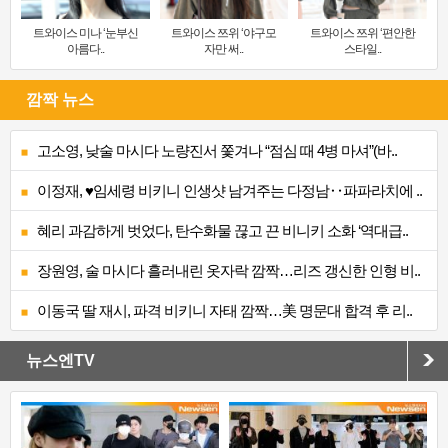
트와이스 미나 ‘눈부신
트와이스 쯔위 ‘야구모
트와이스 쯔위 ‘편안한
아름다..
자만 써..
스타일..
깜짝 뉴스
고소영, 낮술 마시다 노량진서 쫓겨나 “점심 때 4병 마셔”(바..
이정재, ♥임세령 비키니 인생샷 남겨주는 다정남‥파파라치에 ..
혜리 과감하게 벗었다, 탄수화물 끊고 끈 비니키 소화 ‘역대급..
장원영, 술 마시다 흘러내린 옷자락 깜짝…리즈 갱신한 인형 비..
이동국 딸 재시, 파격 비키니 자태 깜짝…美 명문대 합격 후 리..
뉴스엔TV