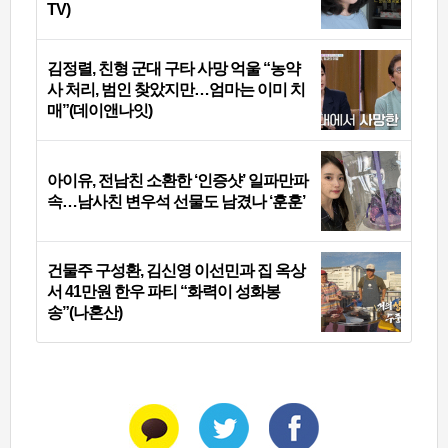
TV)
김정렬, 친형 군대 구타 사망 억울 “농약
사 처리, 범인 찾았지만…엄마는 이미 치
매”(데이앤나잇)
아이유, 전남친 소환한 ‘인증샷’ 일파만파
속…남사친 변우석 선물도 남겼나 ‘훈훈’
건물주 구성환, 김신영 이선민과 집 옥상
서 41만원 한우 파티 “화력이 성화봉
송”(나혼산)