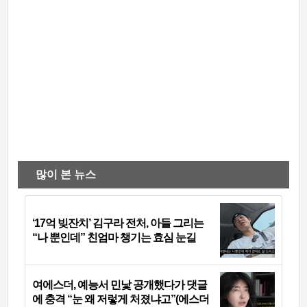
많이 본 뉴스
‘17억 빚잔치’ 김구라 전처, 아들 그리는
“나 뿐인데” 친엄마 챙기는 효심 눈길
여에스더, 예능서 민낯 공개했다가 댓글
에 충격 “눈 왜 저렇게 처졌냐고”(에스더