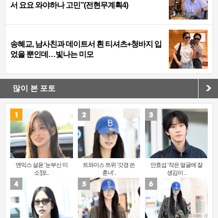
서 요요 와야하나 고민”(전현무계획4)
송혜교, 남사친과 데이트서 흰 티셔츠+청바지 입
었을 뿐인데…빛나는 미모
많이 본 포토
엔믹스 설윤 ‘눈부신 미
트와이스 쯔위 ‘갓경 쓴
안효섭 ‘작은 얼굴에 잘
소’[포..
훈녀’..
생김이 ..