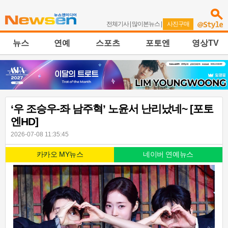
전체기사
|
많이본뉴스
|
사진구매
뉴스
연예
스포츠
포토엔
영상TV
‘우 조승우-좌 남주혁’ 노윤서 난리났네~ [포토
엔HD]
2026-07-08 11:35:45
카카오 MY뉴스
네이버 연예뉴스