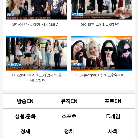
방탄소년단, 시대가 ‘BTS’ 원해🎵 ..
에이티즈, 둠칫❣️ 둠칫❣&#..
미야오(MEOVV), 미모가 넘사벽 (출
에스파(aespa), 죄송해요🥺🎤마이..
국)[뉴스엔TV]
방송EN
뮤직EN
포토EN
생활.문화
스포츠
IT.게임
경제
정치
사회