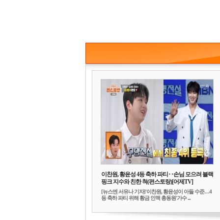
이찬원, 황윤성 4등 축하 파티‥손님 모으려 블랙
핑크 지수와 친한 척(편스토랑)[어제TV]
[뉴스엔 서유나 기자]'이찬원, 황윤성이 아들 수준…4
등 축하 파티 위해 황금 인맥 총동원'가수 ...