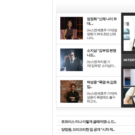
엄정화 “신체 나이 30
대, ...
[뉴스엔 배효주 기자]엄
정화가 30대 초반 신체
나이..
소지섭 “김부장 본명
나도...
[뉴스엔 하지원 기
자]'김부장' 소지섭이 ..
박성웅 “폭염 속 갑옷
입...
[뉴스엔 배효주 기자]박
성웅이 폭염에도 불구
하고 K..
-
트와이스 미나 이렇게 글래머였나, 드...
-
양정원, 으리으리한 집 공개 “시차 적...