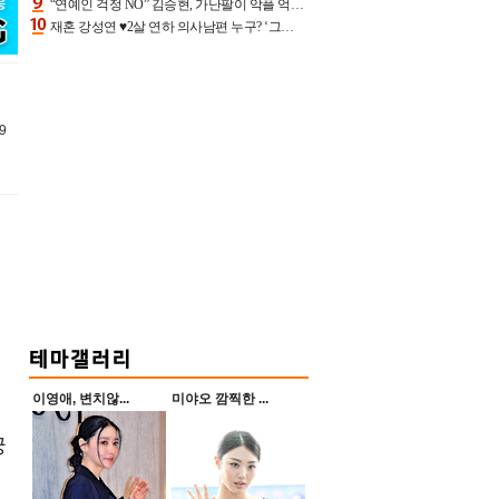
“연예인 걱정 NO” 김승현, 가난팔이 악플 억울할만‥아내+딸과 日 여행
재혼 강성연 ♥2살 연하 의사남편 누구? ‘그알’ 자문의에 훈남 비주얼 초엘리트 스펙 [종합]
9
이영애, 변치않...
미야오 깜찍한 ...
궁