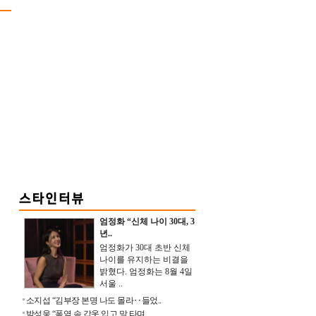
엄정화 “신체 나이 30대, 3
년..
엄정화가 30대 초반 신체
나이를 유지하는 비결을
밝혔다. 엄정화는 8월 4일
서울 ..
소지섭 “김부장 본명 나도 몰라‥들었..
박성웅 “폭염 속 갑옷 입고 말 타며 ..