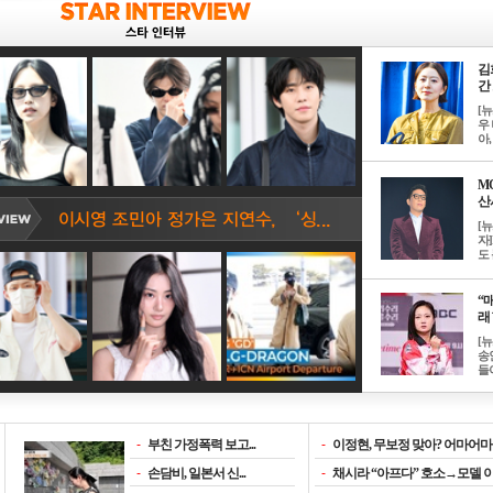
김
간 
[
우 
아, .
M
산서
[
자
도 
“매
래 
[
송
들이
-
부친 가정폭력 보고...
-
이정현, 무보정 맞아? 어마어마한
-
손담비, 일본서 신...
-
채시라 “아프다” 호소→모델 이소