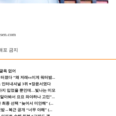
en.com
재배포 금지
 굴욕 없어
졌다 “왜 저래vs이게 워터밤...
스 인터내셔널 3위 ♥장윤서였다
바지 입었을 뿐인데…빛나는 미모
 알아봐서 요요 와야하나 고민”...
종 선택 “늦어서 미안해” (...
→복근 공개 “너무 야해” (...