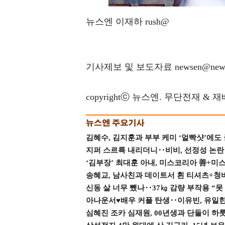
뉴스엔 이재하 rush@
기사제보 및 보도자료 newsen@news
copyrightⓒ 뉴스엔. 무단전재 & 
김혜수, 김지훈과 부부 케미 ‘얼빡샷’에도
지퍼 스르륵 내리더니‥비비, 선정성 논란 터
‘김부장’ 최대훈 아내, 미스코리아 善+미
송혜교, 남사친과 데이트서 흰 티셔츠+청
신동 살 너무 뺐나‥37㎏ 감량 부작용 “못
아나운서♥배우 커플 탄생‥이유빈, 유일한 최
심혜진 조카 심재원, 00년생과 단둘이 하룻밤