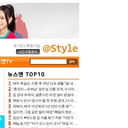
로그인
|
회원가입
배우 최일순, 이혼 후 20년 산속 생활 “딸 내가 버렸다고 원망‥맘 아파”(특종)[어제TV]
‘혼외자→유부남’ 정우성 근황 포착, 수식억 해킹 피해 후배 만났다 “존경하는”
집 공개 유재석, 결혼사진 라면 냄비 받침대 되고 분노‥가족사진도 피해(놀뭐)[어제TV]
백윤식 손녀+정시아 딸 첫 유화 공개, LA 아트쇼→서울국제조각페스타 작가다운 수준급 실력
유혜리, 배우 이근희과 1년 반만 이혼 왜? “식칼 꽂고 의자 던져” 충격 폭로(특종)[어제TV]
임지연, 그림 같은 발리 배경? 뼈말라 청순 비키니 핏에 상대 안 되네
김성수, ♥박소윤 집 이불 폐기 처분 “어떤 X이랑 썼을지 몰라” 질투(신랑수업2)[어제TV]
44kg 송가인 “비가 오나 눈이 오나” 매일 이 운동, 허벅지 근육량 상승+체지방 감소