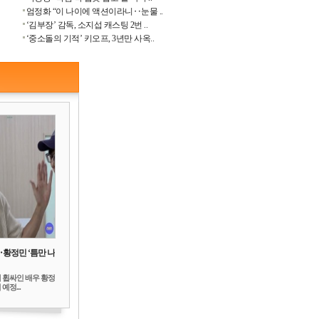
엄정화 “이 나이에 액션이라니‥눈물 ..
‘김부장’ 감독, 소지섭 캐스팅 2번 ..
‘중소돌의 기적’ 키오프, 3년만 사옥..
‥황정민 ‘틈만 나
 휩싸인 배우 황정
예정...