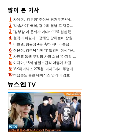
차예련, ‘김부장’ 주상욱 링거투혼+식스팩 비화 “옷 벗는데 아저씨는 안 된다고”(차장금)
‘나솔사계’ 국화, 경수와 결별 후 재출연…첫인상 3표 몰표
‘김부장’이 문제가 아냐‥11% 섭섭했던 ‘재벌X형사2’ 돈·빽 총동원해 컴백 [TV보고서]
원작이 뭐길래‥정해인 강하늘에 장원영까지 참여한 이 영화
이찬원, 황윤성 4등 축하 파티‥손님 모으려 블랙핑크 지수와 친한 척(편스토랑)[어제TV]
장윤정, 김경욱 ‘T팬티’ 발언에 정색 “묻지 않았는데, 그것도 성희롱”(장공장)
차인표 동생 구강암 사망 회상 “마지막 순간 동생 손 잡아준 신애라, 두고두고 고마워” (신애라이프)
이지아, 48세 생일‥관리 어떻게 하길래 놀라운 동안 미모
‘SK하이닉스 275층’ 미자 “머리 뚜껑에서 사, 주식만 안 해도 돈 버는 것”
허남준도 놀란 데이식스 영케이 경호원병 과거 “그냥 돌았던 놈”