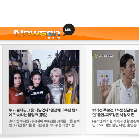
누가 블랙핑크 등 떠밀었나? 완전체 10주년 행사
밖에선 폭로전, TV선 싱글벙글
에도 속 타는 블링크 [종합]
면’ 출연, 피로감은 시청자 몫
[뉴스엔 하지원 기자]데뷔 10주년을 맞이한 그룹 블랙
[뉴스엔 하지원 기자]사생활 논란에
핑크 기념 행사를 둘러싼 팬들의 아쉬움이 좀처럼
민의 SBS 예능 '틈만 나면,' 출연분이 
가...