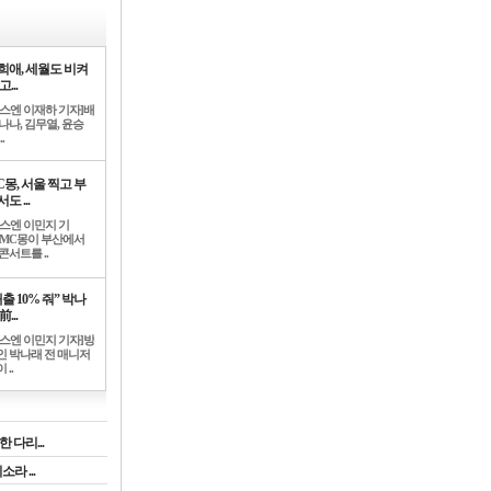
희애, 세월도 비켜
고...
뉴스엔 이재하 기자]배
나나, 김무열, 윤승
.
C몽, 서울 찍고 부
도 ...
뉴스엔 이민지 기
]MC몽이 부산에서
콘서트를 ..
출 10% 줘” 박나
前...
뉴스엔 이민지 기자]방
인 박나래 전 매니저
 ..
 다리...
라 ...