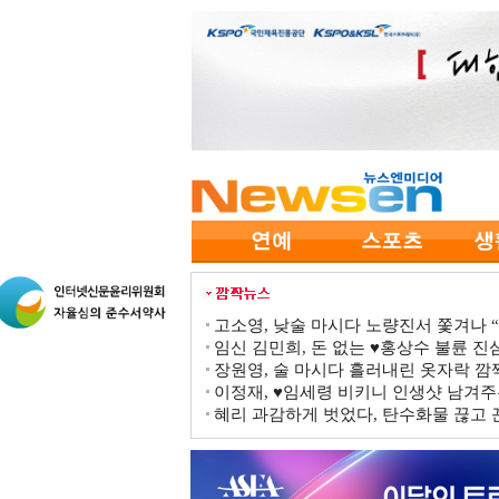
고소영, 낮술 마시다 노량진서 쫓겨나 “점
임신 김민희, 돈 없는 ♥홍상수 불륜 진심
장원영, 술 마시다 흘러내린 옷자락 
이정재, ♥임세령 비키니 인생샷 남겨주
혜리 과감하게 벗었다, 탄수화물 끊고 끈