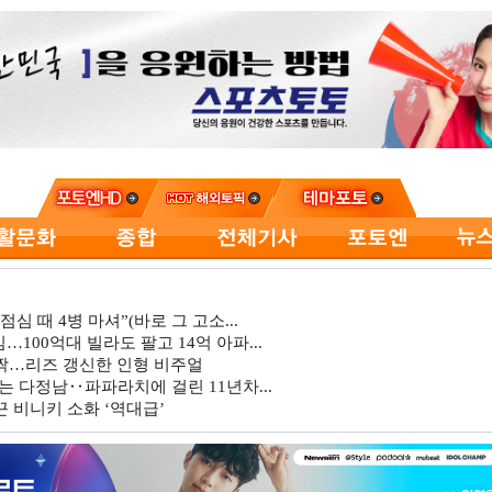
심 때 4병 마셔”(바로 그 고소...
…100억대 빌라도 팔고 14억 아파...
깜짝…리즈 갱신한 인형 비주얼
는 다정남‥파파라치에 걸린 11년차...
 비니키 소화 ‘역대급’