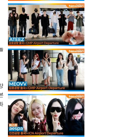
의
놀
양
본
화