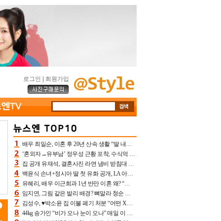
로그인
|
회원가입
배우 최일순, 이혼 후 20년 산속 생활 “딸 내가 버렸다고 원망‥맘 아파”(특종)[어제TV]
‘혼외자→유부남’ 정우성 근황 포착, 수식억 해킹 피해 후배 만났다 “존경하는”
집 공개 유재석, 결혼사진 라면 냄비 받침대 되고 분노‥가족사진도 피해(놀뭐)[어제TV]
백윤식 손녀+정시아 딸 첫 유화 공개, LA 아트쇼→서울국제조각페스타 작가다운 수준급 실력
유혜리, 배우 이근희과 1년 반만 이혼 왜? “식칼 꽂고 의자 던져” 충격 폭로(특종)[어제TV]
임지연, 그림 같은 발리 배경? 뼈말라 청순 비키니 핏에 상대 안 되네
김성수, ♥박소윤 집 이불 폐기 처분 “어떤 X이랑 썼을지 몰라” 질투(신랑수업2)[어제TV]
44kg 송가인 “비가 오나 눈이 오나” 매일 이 운동, 허벅지 근육량 상승+체지방 감소