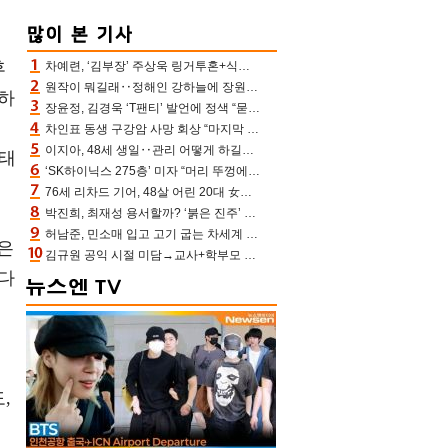
후
차예련, ‘김부장’ 주상욱 링거투혼+식스팩 비화 “옷 벗는데 아저씨는 안 된다고”(차장금)
원작이 뭐길래‥정해인 강하늘에 장원영까지 참여한 이 영화
 하
장윤정, 김경욱 ‘T팬티’ 발언에 정색 “묻지 않았는데, 그것도 성희롱”(장공장)
기
차인표 동생 구강암 사망 회상 “마지막 순간 동생 손 잡아준 신애라, 두고두고 고마워” (신애라이프)
이지아, 48세 생일‥관리 어떻게 하길래 놀라운 동안 미모
생태
‘SK하이닉스 275층’ 미자 “머리 뚜껑에서 사, 주식만 안 해도 돈 버는 것”
76세 리차드 기어, 48살 어린 20대 女배우와 로맨스‥허리 감싼 손 포착[할리우드비하인드]
박진희, 최재성 용서할까? ‘붉은 진주’ 오늘(7일) 결말 나온다
허남준, 민소매 입고 고기 굽는 차세계 실존…영케이도 감탄한 팔근육(공케이)
은
김규원 공익 시절 미담→교사+학부모 추가 미담 속출 “휠체어 탄 아이와 산책도”[종합]
혔다
해
,