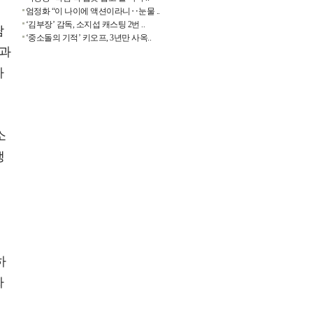
열
엄정화 “이 나이에 액션이라니‥눈물 ..
‘김부장’ 감독, 소지섭 캐스팅 2번 ..
담
‘중소돌의 기적’ 키오프, 3년만 사옥..
함과
가
소
생
오
곳
하
싸