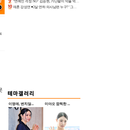
“연예인 걱정 NO” 김승현, 가난팔이 악플 억울할만‥아내+딸과 日 여행
재혼 강성연 ♥2살 연하 의사남편 누구? ‘그알’ 자문의에 훈남 비주얼 초엘리트 스펙 [종합]
4
못
이영애, 변치않...
미야오 깜찍한 ...