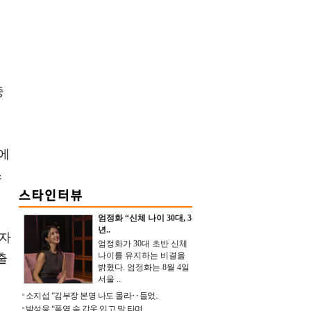
중
에
스
엄정화 “신체 나이 30대, 3
년..
 자
엄정화가 30대 초반 신체
나이를 유지하는 비결을
출
밝혔다. 엄정화는 8월 4일
서울 ..
소지섭 “김부장 본명 나도 몰라‥들었..
박성웅 “폭염 속 갑옷 입고 말 타며 ..