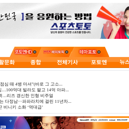
심 때 4병 마셔”(바로 그 고소...
…100억대 빌라도 팔고 14억 아파...
깜짝…리즈 갱신한 인형 비주얼
는 다정남‥파파라치에 걸린 11년차...
 비니키 소화 ‘역대급’