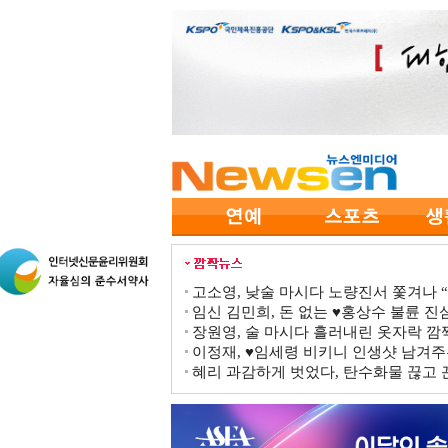
고소영, 낮술 마시다 노량진서 쫓겨나 “점
임신 김민희, 돈 없는 ♥홍상수 불륜 진심
장원영, 술 마시다 흘러내린 옷자락 
이정재, ♥임세령 비키니 인생샷 남겨주
혜리 과감하게 벗었다, 탄수화물 끊고 끈