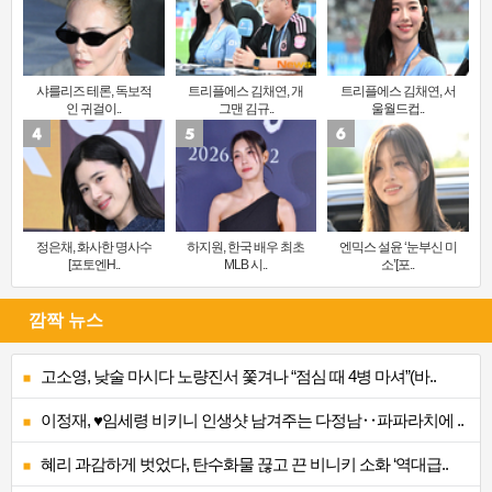
샤를리즈 테론, 독보적
트리플에스 김채연, 개
트리플에스 김채연, 서
인 귀걸이..
그맨 김규..
울월드컵..
정은채, 화사한 명사수
하지원, 한국 배우 최초
엔믹스 설윤 ‘눈부신 미
[포토엔H..
MLB 시..
소’[포..
깜짝 뉴스
고소영, 낮술 마시다 노량진서 쫓겨나 “점심 때 4병 마셔”(바..
이정재, ♥임세령 비키니 인생샷 남겨주는 다정남‥파파라치에 ..
혜리 과감하게 벗었다, 탄수화물 끊고 끈 비니키 소화 ‘역대급..