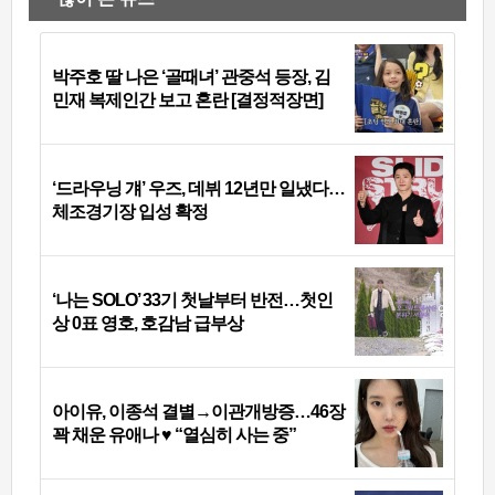
박주호 딸 나은 ‘골때녀’ 관중석 등장, 김
민재 복제인간 보고 혼란 [결정적장면]
‘드라우닝 걔’ 우즈, 데뷔 12년만 일냈다…
체조경기장 입성 확정
‘나는 SOLO’ 33기 첫날부터 반전…첫인
상 0표 영호, 호감남 급부상
아이유, 이종석 결별→이관개방증…46장
꽉 채운 유애나 ♥ “열심히 사는 중”