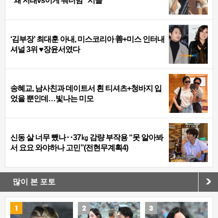
“왜 저래vs이게 워터밤” 시끌
‘김부장’ 최대훈 아내, 미스코리아 善+미스 인터내
셔널 3위 ♥장윤서였다
송혜교, 남사친과 데이트서 흰 티셔츠+청바지 입
었을 뿐인데…빛나는 미모
신동 살 너무 뺐나‥37㎏ 감량 부작용 “못 알아봐
서 요요 와야하나 고민”(전현무계획4)
많이 본 포토