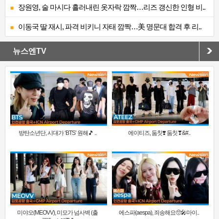
장원영, 술 마시다 흘러내린 옷자락 깜짝…리즈 갱신한 인형 비..
이동국 딸 재시, 파격 비키니 자태 깜짝…美 명문대 합격 후 리..
뉴스엔TV
방탄소년단, 시대가 ‘BTS’ 원해🎵 ..
에이티즈, 둠칫❣️ 둠칫❣&#..
미야오(MEOVV), 미모가 넘사벽 (출
에스파(aespa), 죄송해요🥺🎤마이..