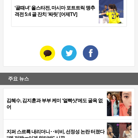
‘골때녀’ 올스타전, 마시마 포트트릭 맹추
격전 5:4 골 잔치 ‘짜릿’ [어제TV]
주요 뉴스
김혜수, 김지훈과 부부 케미 ‘얼빡샷’에도 굴욕 없
어
지퍼 스르륵 내리더니‥비비, 선정성 논란 터졌다