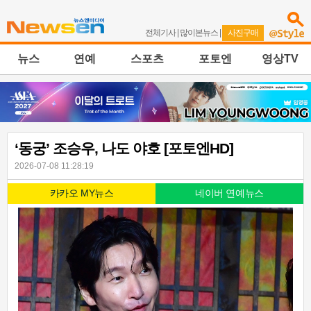
전체기사
|
많이본뉴스
|
사진구매
뉴스
연예
스포츠
포토엔
영상TV
‘동궁’ 조승우, 나도 야호 [포토엔HD]
2026-07-08 11:28:19
카카오 MY뉴스
네이버 연예뉴스