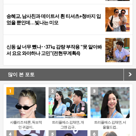
송혜교, 남사친과 데이트서 흰 티셔츠+청바지 입
었을 뿐인데…빛나는 미모
신동 살 너무 뺐나‥37㎏ 감량 부작용 “못 알아봐
서 요요 와야하나 고민”(전현무계획4)
많이 본 포토
샤를리즈 테론, 독보적
트리플에스 김채연, 개
트리플에스 김채연, 서
인 귀걸이..
그맨 김규..
울월드컵..