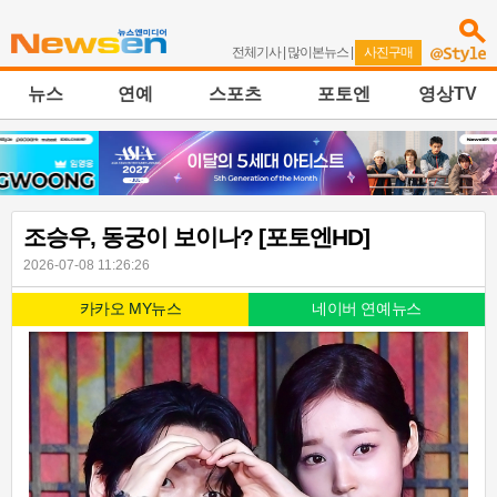
전체기사
|
많이본뉴스
|
사진구매
뉴스
연예
스포츠
포토엔
영상TV
조승우, 동궁이 보이나? [포토엔HD]
2026-07-08 11:26:26
카카오 MY뉴스
네이버 연예뉴스