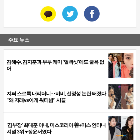
주요 뉴스
김혜수, 김지훈과 부부 케미 ‘얼빡샷’에도 굴욕 없
어
지퍼 스르륵 내리더니‥비비, 선정성 논란 터졌다
“왜 저래vs이게 워터밤” 시끌
‘김부장’ 최대훈 아내, 미스코리아 善+미스 인터내
셔널 3위 ♥장윤서였다