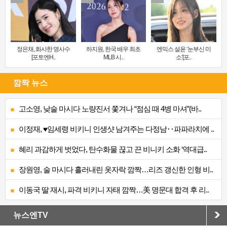
정은채, 화사한 명사수
하지원, 한국 배우 최초
엔믹스 설윤 ‘눈부신 미
[포토엔H..
MLB 시..
소’[포..
깜짝 뉴스
고소영, 낮술 마시다 노량진서 쫓겨나 “점심 때 4병 마셔”(바..
이정재, ♥임세령 비키니 인생샷 남겨주는 다정남‥파파라치에 ..
혜리 과감하게 벗었다, 탄수화물 끊고 끈 비니키 소화 ‘역대급..
장원영, 술 마시다 흘러내린 옷자락 깜짝…리즈 갱신한 인형 비..
이동국 딸 재시, 파격 비키니 자태 깜짝…美 명문대 합격 후 리..
뉴스엔TV