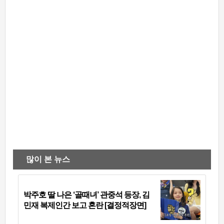
많이 본 뉴스
박주호 딸 나은 ‘골때녀’ 관중석 등장, 김
민재 복제인간 보고 혼란 [결정적장면]