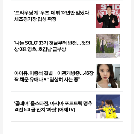
‘드라우닝 걔’ 우즈, 데뷔 12년만 일냈다…
체조경기장 입성 확정
‘나는 SOLO’ 33기 첫날부터 반전…첫인
상 0표 영호, 호감남 급부상
아이유, 이종석 결별→이관개방증…46장
꽉 채운 유애나 ♥ “열심히 사는 중”
‘골때녀’ 올스타전, 마시마 포트트릭 맹추
격전 5:4 골 잔치 ‘짜릿’ [어제TV]