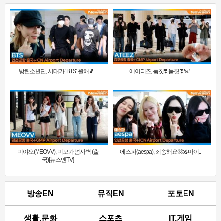
방탄소년단, 시대가 ‘BTS’ 원해🎵 ..
에이티즈, 둠칫❣️ 둠칫❣&#..
미야오(MEOVV), 미모가 넘사벽 (출
에스파(aespa), 죄송해요🥺🎤마이..
국)[뉴스엔TV]
방송EN
뮤직EN
포토EN
생활.문화
스포츠
IT.게임