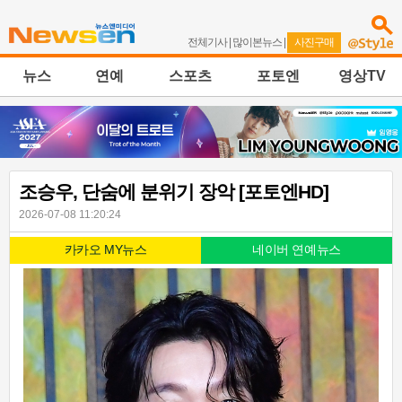
전체기사
|
많이본뉴스
|
사진구매
뉴스
연예
스포츠
포토엔
영상TV
조승우, 단숨에 분위기 장악 [포토엔HD]
2026-07-08 11:20:24
카카오 MY뉴스
네이버 연예뉴스