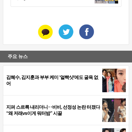
주요 뉴스
김혜수, 김지훈과 부부 케미 ‘얼빡샷’에도 굴욕 없
어
지퍼 스르륵 내리더니‥비비, 선정성 논란 터졌다
“왜 저래vs이게 워터밤” 시끌