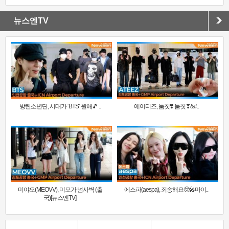
뉴스엔TV
방탄소년단, 시대가 ‘BTS’ 원해🎵 ..
에이티즈, 둠칫❣️ 둠칫❣&#..
미야오(MEOVV), 미모가 넘사벽 (출
에스파(aespa), 죄송해요🥺🎤마이..
국)[뉴스엔TV]