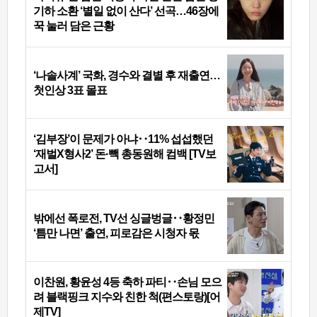
기하 소환 ‘별일 없이 산다’ 선곡…46장에
꾹 눌러 담은 근황
‘나솔사계’ 국화, 경수와 결별 후 재출연…
첫인상 3표 몰표
‘김부장’이 문제가 아냐‥11% 섭섭했던
‘재벌X형사2’ 돈·빽 총동원해 컴백 [TV보
고서]
밖에선 폭로전, TV선 싱글벙글‥황정민
‘틈만 나면’ 출연, 피로감은 시청자 몫
이찬원, 황윤성 4등 축하 파티‥손님 모으
려 블랙핑크 지수와 친한 척(편스토랑)[어
제TV]