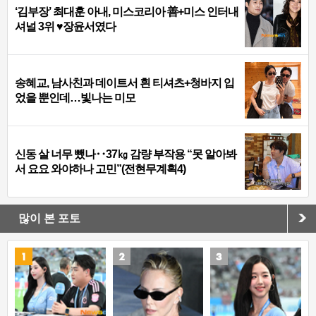
‘김부장’ 최대훈 아내, 미스코리아 善+미스 인터내
셔널 3위 ♥장윤서였다
송혜교, 남사친과 데이트서 흰 티셔츠+청바지 입
었을 뿐인데…빛나는 미모
신동 살 너무 뺐나‥37㎏ 감량 부작용 “못 알아봐
서 요요 와야하나 고민”(전현무계획4)
많이 본 포토