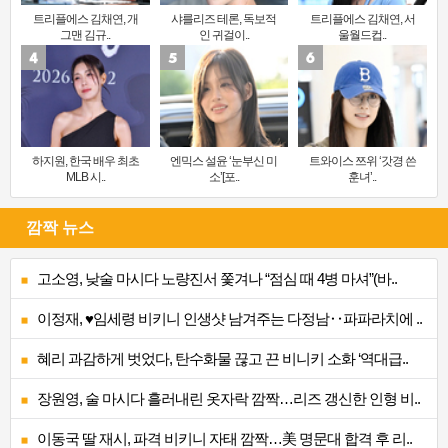
트리플에스 김채연, 개
샤를리즈 테론, 독보적
트리플에스 김채연, 서
그맨 김규..
인 귀걸이..
울월드컵..
하지원, 한국 배우 최초
엔믹스 설윤 ‘눈부신 미
트와이스 쯔위 ‘갓경 쓴
MLB 시..
소’[포..
훈녀’..
깜짝 뉴스
고소영, 낮술 마시다 노량진서 쫓겨나 “점심 때 4병 마셔”(바..
이정재, ♥임세령 비키니 인생샷 남겨주는 다정남‥파파라치에 ..
혜리 과감하게 벗었다, 탄수화물 끊고 끈 비니키 소화 ‘역대급..
장원영, 술 마시다 흘러내린 옷자락 깜짝…리즈 갱신한 인형 비..
이동국 딸 재시, 파격 비키니 자태 깜짝…美 명문대 합격 후 리..