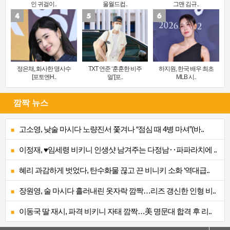
인 귀걸이..
울월드컵..
그맨 김규..
정은채, 화사한 명사수
TXT 연준 ‘훈훈한 비주
하지원, 한국 배우 최초
[포토엔H..
얼’[포..
MLB 시..
깜짝 뉴스
고소영, 낮술 마시다 노량진서 쫓겨나 “점심 때 4병 마셔”(바..
이정재, ♥임세령 비키니 인생샷 남겨주는 다정남‥파파라치에 ..
혜리 과감하게 벗었다, 탄수화물 끊고 끈 비니키 소화 ‘역대급..
장원영, 술 마시다 흘러내린 옷자락 깜짝…리즈 갱신한 인형 비..
이동국 딸 재시, 파격 비키니 자태 깜짝…美 명문대 합격 후 리..