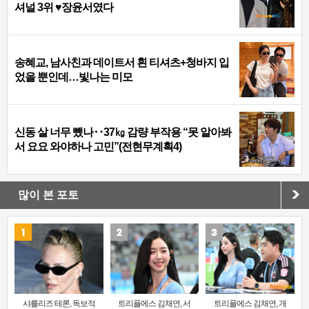
셔널 3위 ♥장윤서였다
송혜교, 남사친과 데이트서 흰 티셔츠+청바지 입
었을 뿐인데…빛나는 미모
신동 살 너무 뺐나‥37㎏ 감량 부작용 “못 알아봐
서 요요 와야하나 고민”(전현무계획4)
많이 본 포토
샤를리즈 테론, 독보적
트리플에스 김채연, 서
트리플에스 김채연, 개