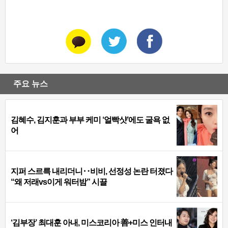
주요 뉴스
김혜수, 김지훈과 부부 케미 ‘얼빡샷’에도 굴욕 없
어
지퍼 스르륵 내리더니‥비비, 선정성 논란 터졌다
“왜 저래vs이게 워터밤” 시끌
‘김부장’ 최대훈 아내, 미스코리아 善+미스 인터내