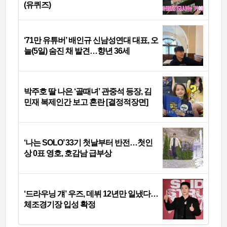
(유퀴즈)
‘71만 유튜버’ 배인규 신남성연대 대표, 오
늘(5일) 숨진 채 발견…향년 36세
박주호 딸 나은 ‘골때녀’ 관중석 등장, 김
민재 복제인간 보고 혼란 [결정적장면]
‘나는 SOLO’ 33기 첫날부터 반전…첫인
상 0표 영호, 호감남 급부상
‘드라우닝 걔’ 우즈, 데뷔 12년만 일냈다…
체조경기장 입성 확정