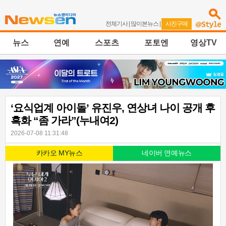
전체기사
|
많이본뉴스
|
사진구매
뉴스
연예
스포츠
포토엔
영상TV
‘요식업계 아이돌’ 유진우, 연상녀 나이 공개 후
흑화 “좀 가라”(누내여2)
2026-07-08 11:31:48
카카오 MY뉴스
네이버 연예뉴스