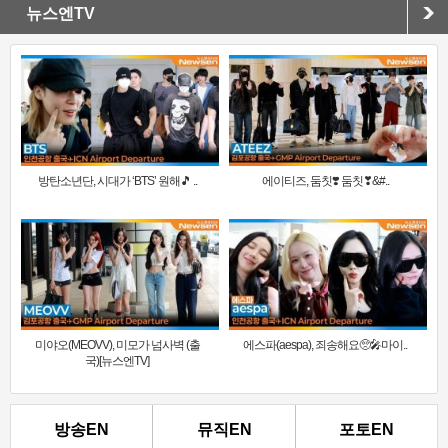
뉴스엔TV
방탄소년단, 시대가 ‘BTS’ 원해🎵 ..
에이티즈, 둠칫❣️ 둠칫❣&#..
미야오(MEOVV), 미모가 넘사벽 (출
에스파(aespa), 죄송해요🥺🎤마이..
국)[뉴스엔TV]
방송EN
뮤직EN
포토EN