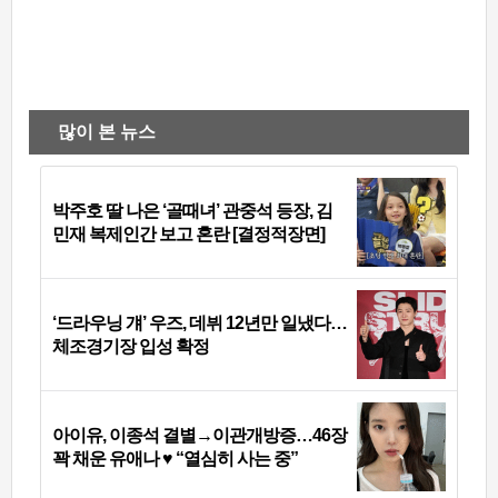
많이 본 뉴스
박주호 딸 나은 ‘골때녀’ 관중석 등장, 김
민재 복제인간 보고 혼란 [결정적장면]
‘드라우닝 걔’ 우즈, 데뷔 12년만 일냈다…
체조경기장 입성 확정
아이유, 이종석 결별→이관개방증…46장
꽉 채운 유애나 ♥ “열심히 사는 중”