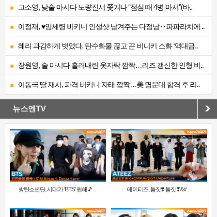
고소영, 낮술 마시다 노량진서 쫓겨나 “점심 때 4병 마셔”(바..
이정재, ♥임세령 비키니 인생샷 남겨주는 다정남‥파파라치에 ..
혜리 과감하게 벗었다, 탄수화물 끊고 끈 비니키 소화 ‘역대급..
장원영, 술 마시다 흘러내린 옷자락 깜짝…리즈 갱신한 인형 비..
이동국 딸 재시, 파격 비키니 자태 깜짝…美 명문대 합격 후 리..
뉴스엔TV
방탄소년단, 시대가 ‘BTS’ 원해🎵 ..
에이티즈, 둠칫❣️ 둠칫❣&#..