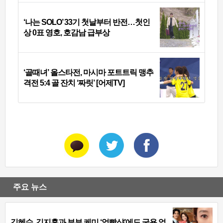
‘나는 SOLO’ 33기 첫날부터 반전…첫인
상 0표 영호, 호감남 급부상
‘골때녀’ 올스타전, 마시마 포트트릭 맹추
격전 5:4 골 잔치 ‘짜릿’ [어제TV]
주요 뉴스
김혜수, 김지훈과 부부 케미 ‘얼빡샷’에도 굴욕 없