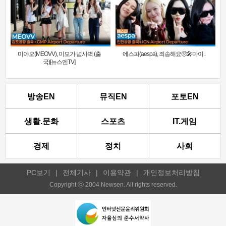
미야오(MEOVV), 미모가 넘사벽 (출
에스파(aespa), 죄송해요🥺🎤마이..
국)[뉴스엔TV]
방송EN
뮤직EN
포토EN
생활.문화
스포츠
IT.게임
경제
정치
사회
PC보기
|
전체기사
|
이용약관
|
개인정보처리방침
Copyright ⓒ 2004 Newsen. All rights reserved.