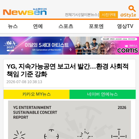
전체기사
|
많이본뉴스
|
사진구매
뉴스
연예
스포츠
포토엔
영상TV
YG, 지속가능공연 보고서 발간…환경 사회적
책임 기준 강화
2026-07-08 10:38:13
카카오 MY뉴스
네이버 연예뉴스