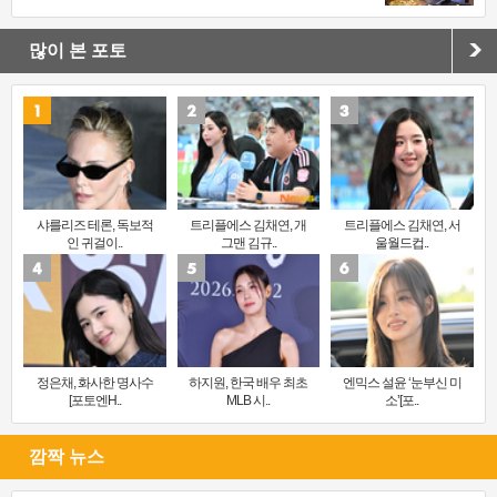
많이 본 포토
샤를리즈 테론, 독보적
트리플에스 김채연, 개
트리플에스 김채연, 서
인 귀걸이..
그맨 김규..
울월드컵..
정은채, 화사한 명사수
하지원, 한국 배우 최초
엔믹스 설윤 ‘눈부신 미
[포토엔H..
MLB 시..
소’[포..
깜짝 뉴스