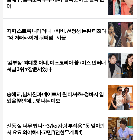
어
지퍼 스르륵 내리더니‥비비, 선정성 논란 터졌다
“왜 저래vs이게 워터밤” 시끌
‘김부장’ 최대훈 아내, 미스코리아 善+미스 인터내
셔널 3위 ♥장윤서였다
송혜교, 남사친과 데이트서 흰 티셔츠+청바지 입
었을 뿐인데…빛나는 미모
신동 살 너무 뺐나‥37㎏ 감량 부작용 “못 알아봐
서 요요 와야하나 고민”(전현무계획4)