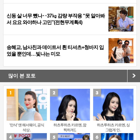
신동 살 너무 뺐나‥37㎏ 감량 부작용 “못 알아봐
서 요요 와야하나 고민”(전현무계획4)
송혜교, 남사친과 데이트서 흰 티셔츠+청바지 입
었을 뿐인데…빛나는 미모
많이 본 포토
‘만삭’ 앤 해서웨이, 공식
하츠투하츠 카르멘, 깜
하츠투하츠 카르멘, 싱
석상..
찍하게 [..
그럽게 인..