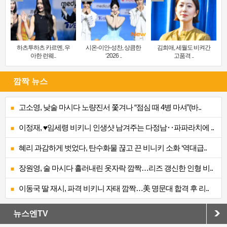
하츠투하츠 카르멘, 우
시온-이안-성찬, 상큼한
김희애, 세월도 비켜간
아한 런웨..
‘2026 ..
고품격 ..
깜짝 뉴스
고소영, 낮술 마시다 노량진서 쫓겨나 “점심 때 4병 마셔”(바..
이정재, ♥임세령 비키니 인생샷 남겨주는 다정남‥파파라치에 ..
혜리 과감하게 벗었다, 탄수화물 끊고 끈 비니키 소화 ‘역대급..
장원영, 술 마시다 흘러내린 옷자락 깜짝…리즈 갱신한 인형 비..
이동국 딸 재시, 파격 비키니 자태 깜짝…美 명문대 합격 후 리..
뉴스엔TV