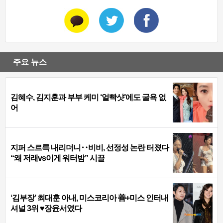
주요 뉴스
김혜수, 김지훈과 부부 케미 ‘얼빡샷’에도 굴욕 없
어
지퍼 스르륵 내리더니‥비비, 선정성 논란 터졌다
“왜 저래vs이게 워터밤” 시끌
‘김부장’ 최대훈 아내, 미스코리아 善+미스 인터내
셔널 3위 ♥장윤서였다