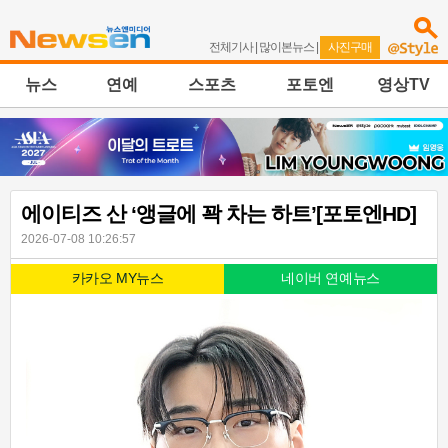
전체기사
|
많이본뉴스
|
사진구매
뉴스
연예
스포츠
포토엔
영상TV
에이티즈 산 ‘앵글에 꽉 차는 하트’[포토엔HD]
2026-07-08 10:26:57
카카오 MY뉴스
네이버 연예뉴스