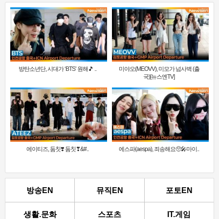
방탄소년단, 시대가 ‘BTS’ 원해🎵 ..
미야오(MEOVV), 미모가 넘사벽 (출
국)[뉴스엔TV]
에이티즈, 둠칫❣️ 둠칫❣&#..
에스파(aespa), 죄송해요🥺🎤마이..
방송EN
뮤직EN
포토EN
생활.문화
스포츠
IT.게임