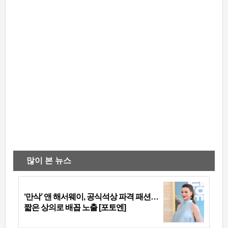
많이 본 뉴스
‘만삭’ 앤 해서웨이, 공식석상 파격 패션…
짧은 상의로 배꼽 노출 [포토엔]