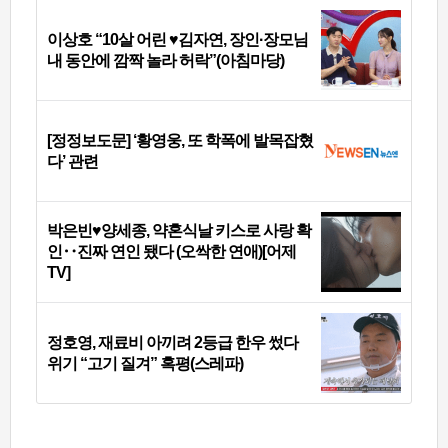
이상호 “10살 어린 ♥김자연, 장인·장모님
내 동안에 깜짝 놀라 허락”(아침마당)
[정정보도문] ‘황영웅, 또 학폭에 발목잡혔
다’ 관련
박은빈♥양세종, 약혼식날 키스로 사랑 확
인‥진짜 연인 됐다 (오싹한 연애)[어제
TV]
정호영, 재료비 아끼려 2등급 한우 썼다
위기 “고기 질겨” 혹평(스레파)