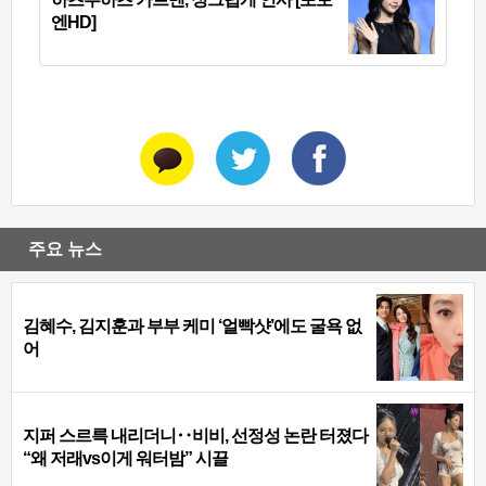
엔HD]
주요 뉴스
김혜수, 김지훈과 부부 케미 ‘얼빡샷’에도 굴욕 없
어
지퍼 스르륵 내리더니‥비비, 선정성 논란 터졌다
“왜 저래vs이게 워터밤” 시끌