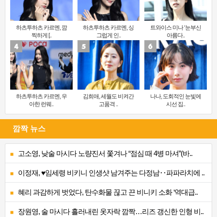
하츠투하츠 카르멘, 깜
하츠투하츠 카르멘, 싱
트와이스 미나 ‘눈부신
찍하게 [..
그럽게 인..
아름다..
하츠투하츠 카르멘, 우
김희애, 세월도 비켜간
나나, 도회적인 눈빛에
아한 런웨..
고품격 ..
시선 집..
깜짝 뉴스
고소영, 낮술 마시다 노량진서 쫓겨나 “점심 때 4병 마셔”(바..
이정재, ♥임세령 비키니 인생샷 남겨주는 다정남‥파파라치에 ..
혜리 과감하게 벗었다, 탄수화물 끊고 끈 비니키 소화 ‘역대급..
장원영, 술 마시다 흘러내린 옷자락 깜짝…리즈 갱신한 인형 비..