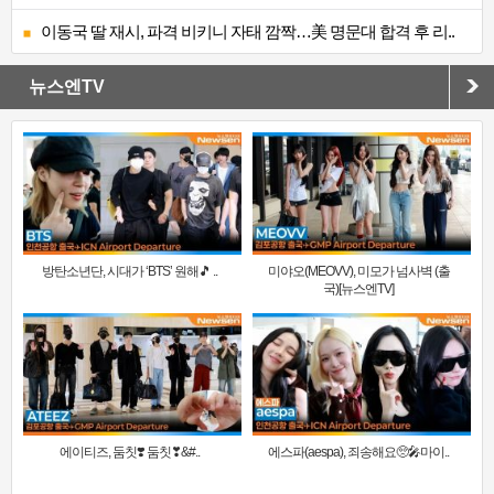
이동국 딸 재시, 파격 비키니 자태 깜짝…美 명문대 합격 후 리..
뉴스엔TV
방탄소년단, 시대가 ‘BTS’ 원해🎵 ..
미야오(MEOVV), 미모가 넘사벽 (출
국)[뉴스엔TV]
에이티즈, 둠칫❣️ 둠칫❣&#..
에스파(aespa), 죄송해요🥺🎤마이..