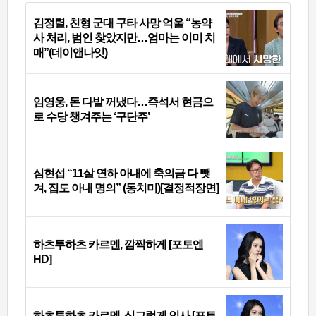
김정렬, 친형 군대 구타 사망 억울 “농약
사 처리, 범인 찾았지만…엄마는 이미 치
매”(데이앤나잇)
임영웅, 돈 다발 꺼냈다…즉석서 현금으
로 수당 챙겨주는 ‘구단주’
심현섭 “11살 연하 아내에 축의금 다 뺏
겨, 집도 아내 명의” (동치미)[결정적장면]
하츠투하츠 카르멘, 깜찍하게 [포토엔
HD]
하츠투하츠 카르멘, 싱그럽게 인사 [포토