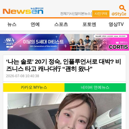
전체기사
|
많이본뉴스
|
사진구매
뉴스
연예
스포츠
포토엔
영상TV
‘나는 솔로’ 20기 정숙, 인플루언서로 대박? 비
즈니스 타고 캐나다行 “괜히 왔나”
2026-07-08 10:40:38
카카오 MY뉴스
네이버 연예뉴스