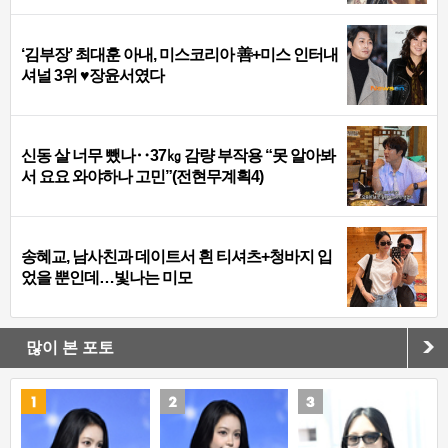
‘김부장’ 최대훈 아내, 미스코리아 善+미스 인터내
셔널 3위 ♥장윤서였다
신동 살 너무 뺐나‥37㎏ 감량 부작용 “못 알아봐
서 요요 와야하나 고민”(전현무계획4)
송혜교, 남사친과 데이트서 흰 티셔츠+청바지 입
었을 뿐인데…빛나는 미모
많이 본 포토