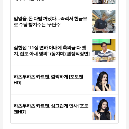
임영웅, 돈 다발 꺼냈다…즉석서 현금으
로 수당 챙겨주는 ‘구단주’
심현섭 “11살 연하 아내에 축의금 다 뺏
겨, 집도 아내 명의” (동치미)[결정적장면]
하츠투하츠 카르멘, 깜찍하게 [포토엔
HD]
하츠투하츠 카르멘, 싱그럽게 인사 [포토
엔HD]