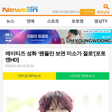
전체기사
|
많이본뉴스
|
사진구매
뉴스
연예
스포츠
포토엔
영상TV
에이티즈 성화 ‘팬들만 보면 미소가 절로’[포토
엔HD]
2026-07-08 10:22:32
카카오 MY뉴스
네이버 연예뉴스