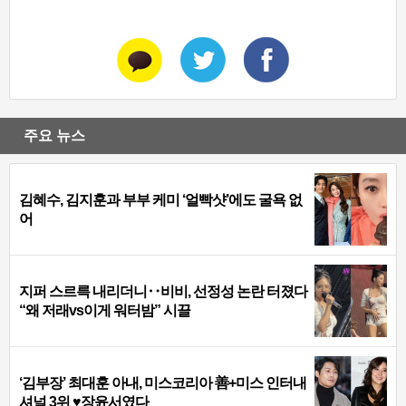
주요 뉴스
김혜수, 김지훈과 부부 케미 ‘얼빡샷’에도 굴욕 없
어
지퍼 스르륵 내리더니‥비비, 선정성 논란 터졌다
“왜 저래vs이게 워터밤” 시끌
‘김부장’ 최대훈 아내, 미스코리아 善+미스 인터내
셔널 3위 ♥장윤서였다