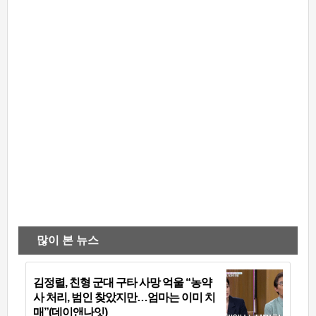
많이 본 뉴스
김정렬, 친형 군대 구타 사망 억울 “농약
사 처리, 범인 찾았지만…엄마는 이미 치
매”(데이앤나잇)