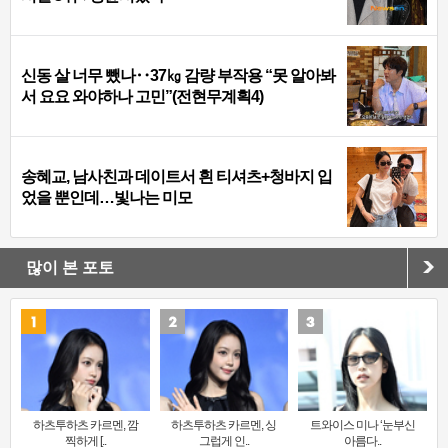
신동 살 너무 뺐나‥37㎏ 감량 부작용 “못 알아봐
서 요요 와야하나 고민”(전현무계획4)
송혜교, 남사친과 데이트서 흰 티셔츠+청바지 입
었을 뿐인데…빛나는 미모
많이 본 포토
하츠투하츠 카르멘, 깜
하츠투하츠 카르멘, 싱
트와이스 미나 ‘눈부신
찍하게 [..
그럽게 인..
아름다..