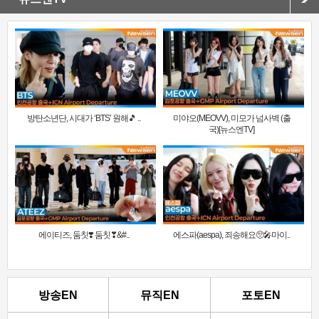
방탄소년단, 시대가 ‘BTS’ 원해🎵 ..
미야오(MEOVV), 미모가 넘사벽 (출
국)[뉴스엔TV]
에이티즈, 둠칫❣️ 둠칫❣&#..
에스파(aespa), 죄송해요🥺🎤마이..
방송EN
뮤직EN
포토EN