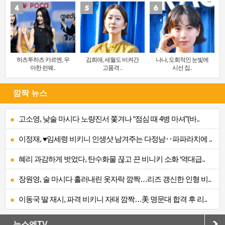
하츠투하츠 카르멘, 우
김희애, 세월도 비켜간
나나, 도회적인 눈빛에
아한 런웨..
고품격 ..
시선 집..
깜짝 뉴스
고소영, 낮술 마시다 노량진서 쫓겨나 “점심 때 4병 마셔”(바..
이정재, ♥임세령 비키니 인생샷 남겨주는 다정남‥파파라치에 ..
혜리 과감하게 벗었다, 탄수화물 끊고 끈 비니키 소화 ‘역대급..
장원영, 술 마시다 흘러내린 옷자락 깜짝…리즈 갱신한 인형 비..
이동국 딸 재시, 파격 비키니 자태 깜짝…美 명문대 합격 후 리..
뉴스엔TV