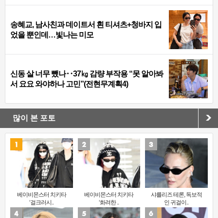
송혜교, 남사친과 데이트서 흰 티셔츠+청바지 입
었을 뿐인데…빛나는 미모
신동 살 너무 뺐나‥37㎏ 감량 부작용 “못 알아봐
서 요요 와야하나 고민”(전현무계획4)
많이 본 포토
베이비몬스터 치키타
베이비몬스터 치키타
샤를리즈 테론, 독보적
‘걸크러시..
‘화려한 ..
인 귀걸이..