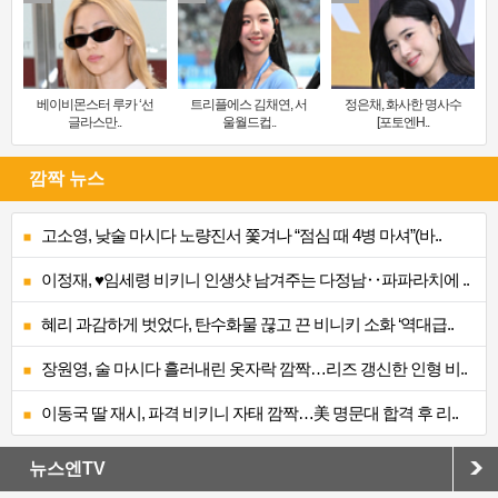
베이비몬스터 루카 ‘선
트리플에스 김채연, 서
정은채, 화사한 명사수
글라스만..
울월드컵..
[포토엔H..
깜짝 뉴스
고소영, 낮술 마시다 노량진서 쫓겨나 “점심 때 4병 마셔”(바..
이정재, ♥임세령 비키니 인생샷 남겨주는 다정남‥파파라치에 ..
혜리 과감하게 벗었다, 탄수화물 끊고 끈 비니키 소화 ‘역대급..
장원영, 술 마시다 흘러내린 옷자락 깜짝…리즈 갱신한 인형 비..
이동국 딸 재시, 파격 비키니 자태 깜짝…美 명문대 합격 후 리..
뉴스엔TV