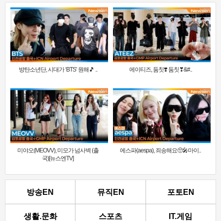
방탄소년단, 시대가 ‘BTS’ 원해🎵 ..
에이티즈, 둠칫❣️ 둠칫❣&#..
미야오(MEOVV), 미모가 넘사벽 (출
에스파(aespa), 죄송해요🥺🎤마이..
국)[뉴스엔TV]
방송EN
뮤직EN
포토EN
생활.문화
스포츠
IT.게임