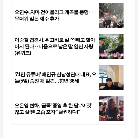
오연수, 치마 걷어올리고 계곡물 풍덩‥
무더위 잊은 제주 휴가
이승철 겹경사, 위고비로 살 쪽 빼고 할아
버지 된다‥마음으로 낳은 딸 임신 자랑
(유퀴즈)
‘71만 유튜버’ 배인규 신남성연대 대표, 오
늘(5일) 숨진 채 발견…향년 36세
오은영 변화, ‘금쪽’ 종영 후 한 달...‘이것’
끊고 살 뺀 모습 포착 “날씬하다!”