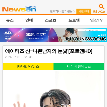
전체기사
|
많이본뉴스
|
사진구매
뉴스
연예
스포츠
포토엔
영상TV
에이티즈 산 ‘나쁜남자의 눈빛’[포토엔HD]
2026-07-08 10:20:35
카카오 MY뉴스
네이버 연예뉴스