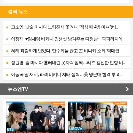
깜짝 뉴스
고소영, 낮술 마시다 노량진서 쫓겨나 “점심 때 4병 마셔”(바..
이정재, ♥임세령 비키니 인생샷 남겨주는 다정남‥파파라치에 ..
혜리 과감하게 벗었다, 탄수화물 끊고 끈 비니키 소화 ‘역대급..
장원영, 술 마시다 흘러내린 옷자락 깜짝…리즈 갱신한 인형 비..
이동국 딸 재시, 파격 비키니 자태 깜짝…美 명문대 합격 후 리..
뉴스엔TV