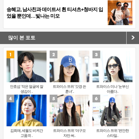
송혜교, 남사친과 데이트서 흰 티셔츠+청바지 입
었을 뿐인데…빛나는 미모
많이 본 포토
안효섭 ‘작은 얼굴에 잘
트와이스 쯔위 ‘갓경 쓴
트와이스 미나 ‘눈부신
생김이 ..
훈녀’..
아름다..
김희애, 세월도 비켜간
트와이스 쯔위 ‘야구모
트와이스 쯔위 ‘편안한
고품격 ..
자만 써..
스타일..