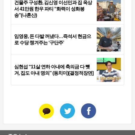
건물주 구성환, 김신영 이선민과 집 옥상
서 41만원 한우 파티 “화력이 성화봉
송”(나혼산)
임영웅, 돈 다발 꺼냈다…즉석서 현금으
로 수당 챙겨주는 ‘구단주’
심현섭 “11살 연하 아내에 축의금 다 뺏
겨, 집도 아내 명의” (동치미)[결정적장면]