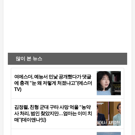
많이 본 뉴스
여에스더, 예능서 민낯 공개했다가 댓글
에 충격 “눈 왜 저렇게 처졌냐고”(에스더
TV)
김정렬, 친형 군대 구타 사망 억울 “농약
사 처리, 범인 찾았지만…엄마는 이미 치
매”(데이앤나잇)