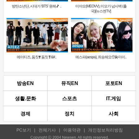
방탄소년단, 시대가 ‘BTS’ 원해🎵 ..
미야오(MEOVV), 미모가 넘사벽 (출
국)[뉴스엔TV]
에이티즈, 둠칫❣️ 둠칫❣&#..
에스파(aespa), 죄송해요🥺🎤마이..
방송EN
뮤직EN
포토EN
생활.문화
스포츠
IT.게임
경제
정치
사회
PC보기
|
전체기사
|
이용약관
|
개인정보처리방침
Copyright ⓒ 2004 Newsen. All rights reserved.