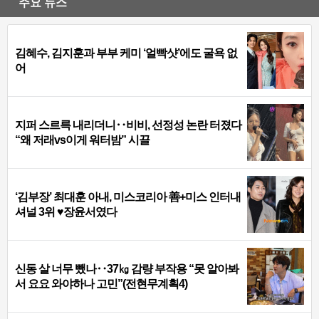
주요 뉴스
김혜수, 김지훈과 부부 케미 ‘얼빡샷’에도 굴욕 없
어
지퍼 스르륵 내리더니‥비비, 선정성 논란 터졌다
“왜 저래vs이게 워터밤” 시끌
‘김부장’ 최대훈 아내, 미스코리아 善+미스 인터내
셔널 3위 ♥장윤서였다
신동 살 너무 뺐나‥37㎏ 감량 부작용 “못 알아봐
서 요요 와야하나 고민”(전현무계획4)