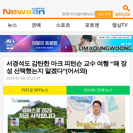
전체기사
|
많이본뉴스
|
사진구매
뉴스
연예
스포츠
포토엔
영상TV
서경석도 감탄한 마크 피턴슨 교수 여행 “왜 장
성 선택했는지 알겠다”(어서와)
2026-07-08 10:22:04
카카오 MY뉴스
네이버 연예뉴스