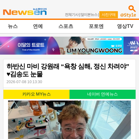
전체기사
|
많이본뉴스
|
사진구매
뉴스
연예
스포츠
포토엔
영상TV
하반신 마비 강원래 “욕창 심해, 정신 차려야”
♥김송도 눈물
2026-07-08 10:13:30
카카오 MY뉴스
네이버 연예뉴스