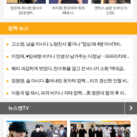
정은채, 화사한 명사수
하지원, 한국 배우 최초
엔믹스 설윤 ‘눈부신 미
[포토엔H..
MLB 시..
소’[포..
깜짝 뉴스
고소영, 낮술 마시다 노량진서 쫓겨나 “점심 때 4병 마셔”(바..
이정재, ♥임세령 비키니 인생샷 남겨주는 다정남‥파파라치에 ..
혜리 과감하게 벗었다, 탄수화물 끊고 끈 비니키 소화 ‘역대급..
장원영, 술 마시다 흘러내린 옷자락 깜짝…리즈 갱신한 인형 비..
이동국 딸 재시, 파격 비키니 자태 깜짝…美 명문대 합격 후 리..
뉴스엔TV