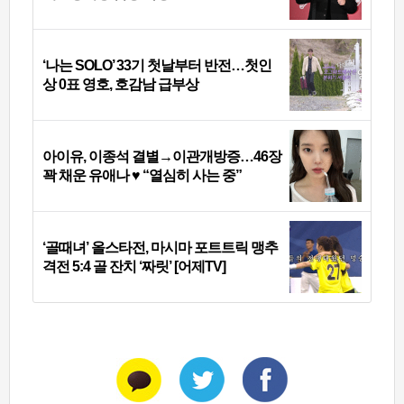
‘나는 SOLO’ 33기 첫날부터 반전…첫인
상 0표 영호, 호감남 급부상
아이유, 이종석 결별→이관개방증…46장
꽉 채운 유애나 ♥ “열심히 사는 중”
‘골때녀’ 올스타전, 마시마 포트트릭 맹추
격전 5:4 골 잔치 ‘짜릿’ [어제TV]