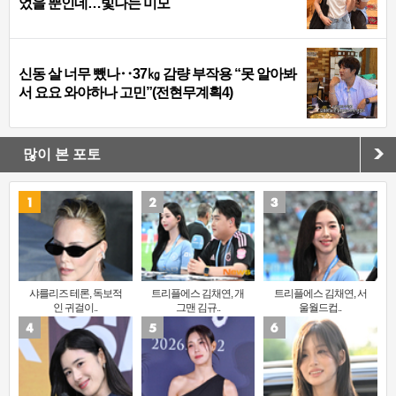
었을 뿐인데…빛나는 미모
신동 살 너무 뺐나‥37㎏ 감량 부작용 “못 알아봐
서 요요 와야하나 고민”(전현무계획4)
많이 본 포토
샤를리즈 테론, 독보적
트리플에스 김채연, 개
트리플에스 김채연, 서
인 귀걸이..
그맨 김규..
울월드컵..