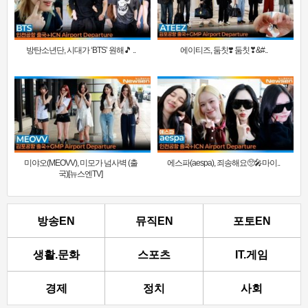
방탄소년단, 시대가 ‘BTS’ 원해🎵 ..
에이티즈, 둠칫❣️ 둠칫❣&#..
미야오(MEOVV), 미모가 넘사벽 (출
에스파(aespa), 죄송해요🥺🎤마이..
국)[뉴스엔TV]
방송EN
뮤직EN
포토EN
생활.문화
스포츠
IT.게임
경제
정치
사회