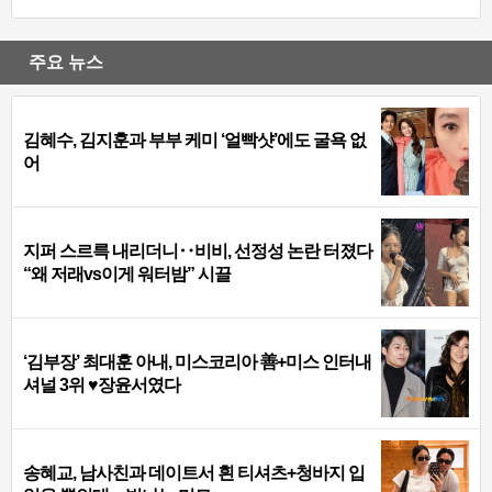
주요 뉴스
김혜수, 김지훈과 부부 케미 ‘얼빡샷’에도 굴욕 없
어
지퍼 스르륵 내리더니‥비비, 선정성 논란 터졌다
“왜 저래vs이게 워터밤” 시끌
‘김부장’ 최대훈 아내, 미스코리아 善+미스 인터내
셔널 3위 ♥장윤서였다
송혜교, 남사친과 데이트서 흰 티셔츠+청바지 입