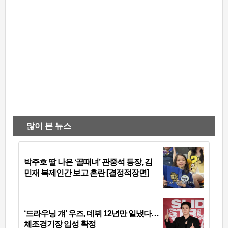
많이 본 뉴스
박주호 딸 나은 ‘골때녀’ 관중석 등장, 김
민재 복제인간 보고 혼란 [결정적장면]
‘드라우닝 걔’ 우즈, 데뷔 12년만 일냈다…
체조경기장 입성 확정