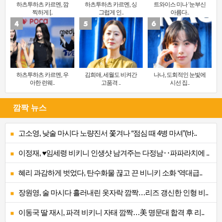
하츠투하츠 카르멘, 깜
하츠투하츠 카르멘, 싱
트와이스 미나 ‘눈부신
찍하게 [..
그럽게 인..
아름다..
하츠투하츠 카르멘, 우
김희애, 세월도 비켜간
나나, 도회적인 눈빛에
아한 런웨..
고품격 ..
시선 집..
깜짝 뉴스
고소영, 낮술 마시다 노량진서 쫓겨나 “점심 때 4병 마셔”(바..
이정재, ♥임세령 비키니 인생샷 남겨주는 다정남‥파파라치에 ..
혜리 과감하게 벗었다, 탄수화물 끊고 끈 비니키 소화 ‘역대급..
장원영, 술 마시다 흘러내린 옷자락 깜짝…리즈 갱신한 인형 비..
이동국 딸 재시, 파격 비키니 자태 깜짝…美 명문대 합격 후 리..