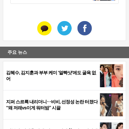
주요 뉴스
김혜수, 김지훈과 부부 케미 ‘얼빡샷’에도 굴욕 없
어
지퍼 스르륵 내리더니‥비비, 선정성 논란 터졌다
“왜 저래vs이게 워터밤” 시끌