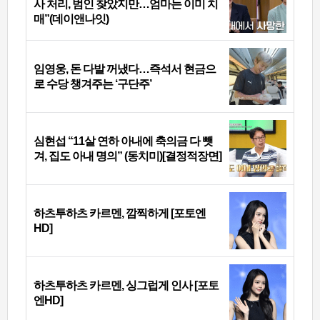
사 처리, 범인 찾았지만…엄마는 이미 치
매”(데이앤나잇)
임영웅, 돈 다발 꺼냈다…즉석서 현금으
로 수당 챙겨주는 ‘구단주’
심현섭 “11살 연하 아내에 축의금 다 뺏
겨, 집도 아내 명의” (동치미)[결정적장면]
하츠투하츠 카르멘, 깜찍하게 [포토엔
HD]
하츠투하츠 카르멘, 싱그럽게 인사 [포토
엔HD]