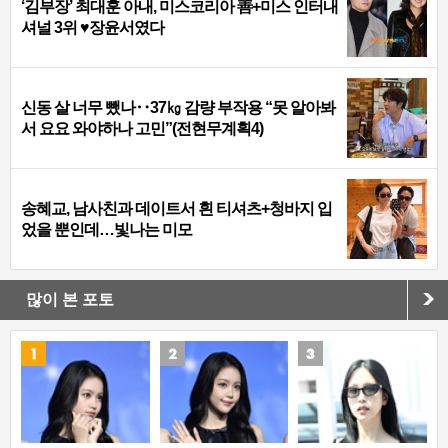
‘김부장’ 최대훈 아내, 미스코리아 善+미스 인터내
셔널 3위 ♥장윤서였다
신동 살 너무 뺐나‥37㎏ 감량 부작용 “못 알아봐
서 요요 와야하나 고민”(전현무계획4)
송혜교, 남사친과 데이트서 흰 티셔츠+청바지 입
었을 뿐인데…빛나는 미모
많이 본 포토