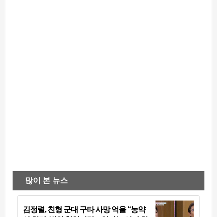
많이 본 뉴스
김정렬, 친형 군대 구타 사망 억울 “농약