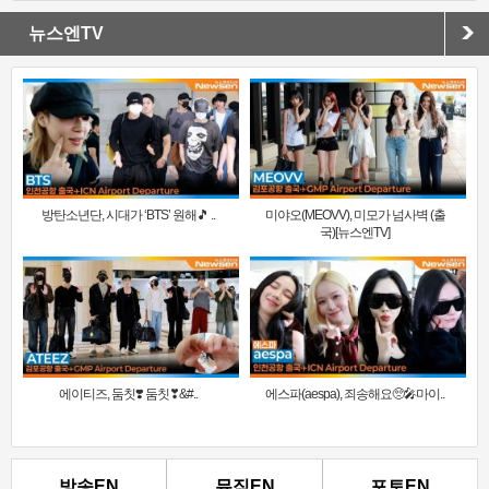
뉴스엔TV
방탄소년단, 시대가 ‘BTS’ 원해🎵 ..
미야오(MEOVV), 미모가 넘사벽 (출
국)[뉴스엔TV]
에이티즈, 둠칫❣️ 둠칫❣&#..
에스파(aespa), 죄송해요🥺🎤마이..
방송EN
뮤직EN
포토EN