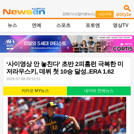
전체기사
|
많이본뉴스
|
사진구매
뉴스
연예
스포츠
포토엔
영상TV
‘사이영상 안 놓친다’ 초반 2피홈런 극복한 미
저라우스키, 데뷔 첫 10승 달성..ERA 1.62
2026-07-08 09:53:51
카카오 MY뉴스
네이버 연예뉴스