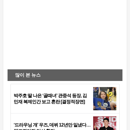
많이 본 뉴스
박주호 딸 나은 ‘골때녀’ 관중석 등장, 김
민재 복제인간 보고 혼란 [결정적장면]
‘드라우닝 걔’ 우즈, 데뷔 12년만 일냈다…