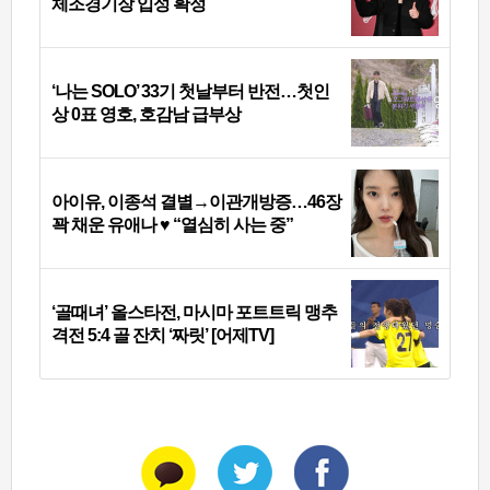
체조경기장 입성 확정
‘나는 SOLO’ 33기 첫날부터 반전…첫인
상 0표 영호, 호감남 급부상
아이유, 이종석 결별→이관개방증…46장
꽉 채운 유애나 ♥ “열심히 사는 중”
‘골때녀’ 올스타전, 마시마 포트트릭 맹추
격전 5:4 골 잔치 ‘짜릿’ [어제TV]