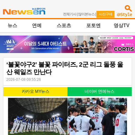
전체기사
|
많이본뉴스
|
사진구매
뉴스
연예
스포츠
포토엔
영상TV
‘불꽃야구2’ 불꽃 파이터즈, 2군 리그 돌풍 울
산 웨일즈 만난다
2026-07-08 09:55:26
카카오 MY뉴스
네이버 연예뉴스