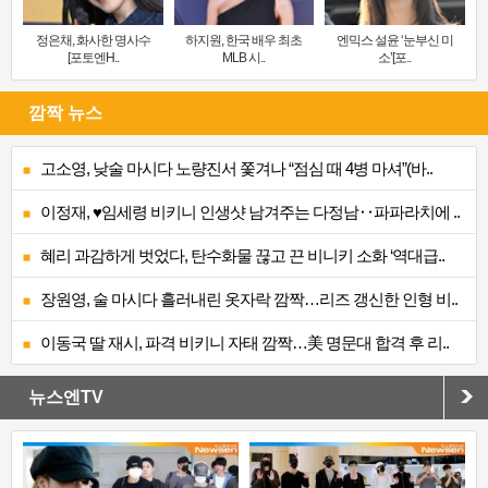
정은채, 화사한 명사수
하지원, 한국 배우 최초
엔믹스 설윤 ‘눈부신 미
[포토엔H..
MLB 시..
소’[포..
깜짝 뉴스
고소영, 낮술 마시다 노량진서 쫓겨나 “점심 때 4병 마셔”(바..
이정재, ♥임세령 비키니 인생샷 남겨주는 다정남‥파파라치에 ..
혜리 과감하게 벗었다, 탄수화물 끊고 끈 비니키 소화 ‘역대급..
장원영, 술 마시다 흘러내린 옷자락 깜짝…리즈 갱신한 인형 비..
이동국 딸 재시, 파격 비키니 자태 깜짝…美 명문대 합격 후 리..
뉴스엔TV