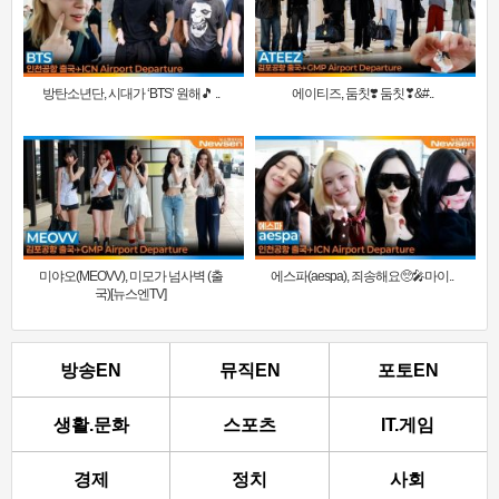
방탄소년단, 시대가 ‘BTS’ 원해🎵 ..
에이티즈, 둠칫❣️ 둠칫❣&#..
미야오(MEOVV), 미모가 넘사벽 (출
에스파(aespa), 죄송해요🥺🎤마이..
국)[뉴스엔TV]
방송EN
뮤직EN
포토EN
생활.문화
스포츠
IT.게임
경제
정치
사회