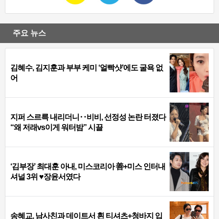
주요 뉴스
김혜수, 김지훈과 부부 케미 ‘얼빡샷’에도 굴욕 없
어
지퍼 스르륵 내리더니‥비비, 선정성 논란 터졌다
“왜 저래vs이게 워터밤” 시끌
‘김부장’ 최대훈 아내, 미스코리아 善+미스 인터내
셔널 3위 ♥장윤서였다
송혜교, 남사친과 데이트서 흰 티셔츠+청바지 입