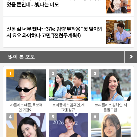
었을 뿐인데…빛나는 미모
신동 살 너무 뺐나‥37㎏ 감량 부작용 “못 알아봐
서 요요 와야하나 고민”(전현무계획4)
많이 본 포토
샤를리즈 테론, 독보적
트리플에스 김채연, 개
트리플에스 김채연, 서
인 귀걸이..
그맨 김규..
울월드컵..