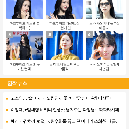
하츠투하츠 카르멘, 깜
하츠투하츠 카르멘, 싱
트와이스 미나 ‘눈부신
찍하게 [..
그럽게 인..
아름다..
하츠투하츠 카르멘, 우
김희애, 세월도 비켜간
나나, 도회적인 눈빛에
아한 런웨..
고품격 ..
시선 집..
깜짝 뉴스
고소영, 낮술 마시다 노량진서 쫓겨나 “점심 때 4병 마셔”(바..
이정재, ♥임세령 비키니 인생샷 남겨주는 다정남‥파파라치에 ..
혜리 과감하게 벗었다, 탄수화물 끊고 끈 비니키 소화 ‘역대급..