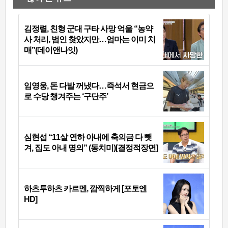
김정렬, 친형 군대 구타 사망 억울 “농약
사 처리, 범인 찾았지만…엄마는 이미 치
매”(데이앤나잇)
임영웅, 돈 다발 꺼냈다…즉석서 현금으
로 수당 챙겨주는 ‘구단주’
심현섭 “11살 연하 아내에 축의금 다 뺏
겨, 집도 아내 명의” (동치미)[결정적장면]
하츠투하츠 카르멘, 깜찍하게 [포토엔
HD]