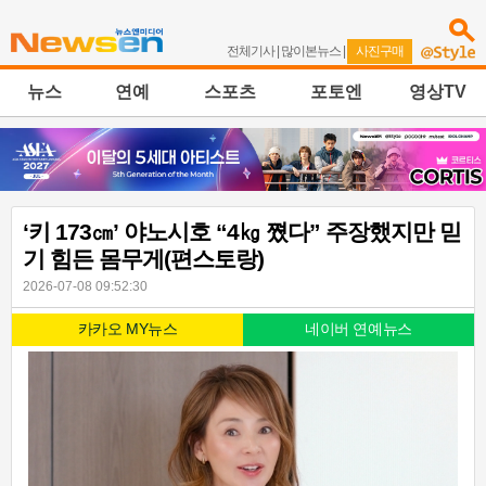
전체기사
|
많이본뉴스
|
사진구매
뉴스
연예
스포츠
포토엔
영상TV
‘키 173㎝’ 야노시호 “4㎏ 쪘다” 주장했지만 믿
기 힘든 몸무게(편스토랑)
2026-07-08 09:52:30
카카오 MY뉴스
네이버 연예뉴스