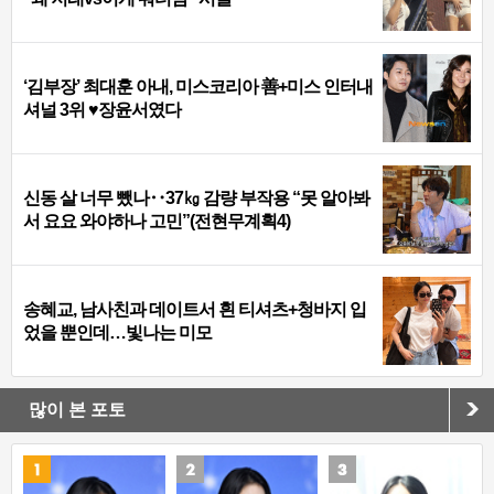
‘김부장’ 최대훈 아내, 미스코리아 善+미스 인터내
셔널 3위 ♥장윤서였다
신동 살 너무 뺐나‥37㎏ 감량 부작용 “못 알아봐
서 요요 와야하나 고민”(전현무계획4)
송혜교, 남사친과 데이트서 흰 티셔츠+청바지 입
었을 뿐인데…빛나는 미모
많이 본 포토