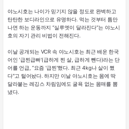
야노시호는 나이가 믿기지 않을 정도로 완벽하고
탄탄한 보디라인으로 유명하다. 먹는 것부터 틈만
나면 하는 운동까지 “실루엣이 달라진다”는 야노시
호의 자기 관리 비법이 전해진다.
이날 공개되는 VCR 속 야노시호는 최근 배운 한국
어인 '급찐급빠'(급하게 찐 살, 급하게 뺀다)라는 단
어를 언급, “요즘 '급찐'했다. 최근 4kg나 살이 쪘
다"고 털어놨다. 하지만 이날 야노시호는 몸에 딱
달라붙는 레깅스 차림임에도 굴욕 없는 몸매를 뽐
냈다.