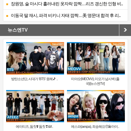
장원영, 술 마시다 흘러내린 옷자락 깜짝…리즈 갱신한 인형 비..
이동국 딸 재시, 파격 비키니 자태 깜짝…美 명문대 합격 후 리..
뉴스엔TV
방탄소년단, 시대가 ‘BTS’ 원해🎵 ..
미야오(MEOVV), 미모가 넘사벽 (출
국)[뉴스엔TV]
에이티즈, 둠칫❣️ 둠칫❣&#..
에스파(aespa), 죄송해요🥺🎤마이..