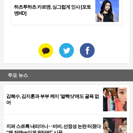
하츠투하츠 카르멘, 싱그럽게 인사 [포토
엔HD]
주요 뉴스
김혜수, 김지훈과 부부 케미 ‘얼빡샷’에도 굴욕 없
어
지퍼 스르륵 내리더니‥비비, 선정성 논란 터졌다
“왜 저래vs이게 워터밤” 시끌