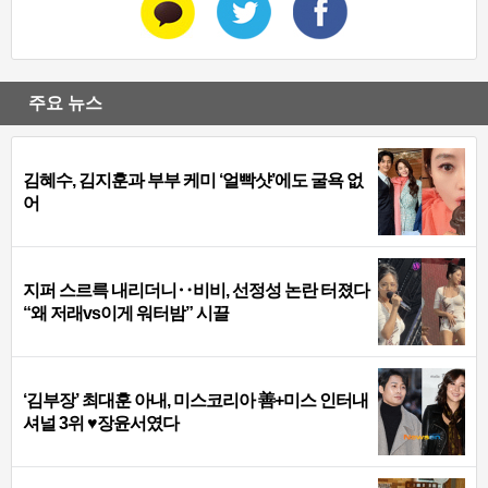
주요 뉴스
김혜수, 김지훈과 부부 케미 ‘얼빡샷’에도 굴욕 없
어
지퍼 스르륵 내리더니‥비비, 선정성 논란 터졌다
“왜 저래vs이게 워터밤” 시끌
‘김부장’ 최대훈 아내, 미스코리아 善+미스 인터내
셔널 3위 ♥장윤서였다