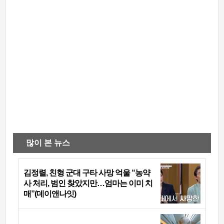
많이 본 뉴스
김정렬, 친형 군대 구타 사망 억울 “농약
사 처리, 범인 찾았지만…엄마는 이미 치
매”(데이앤나잇)