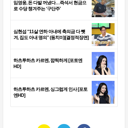
임영웅, 돈 다발 꺼냈다…즉석서 현금으
로 수당 챙겨주는 ‘구단주’
심현섭 “11살 연하 아내에 축의금 다 뺏
겨, 집도 아내 명의” (동치미)[결정적장면]
하츠투하츠 카르멘, 깜찍하게 [포토엔
HD]
하츠투하츠 카르멘, 싱그럽게 인사 [포토
엔HD]