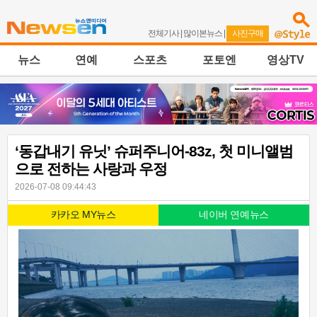
전체기사
|
많이본뉴스
|
사진구매
뉴스
연예
스포츠
포토엔
영상TV
‘동갑내기 유닛’ 슈퍼주니어-83z, 첫 미니앨범
으로 전하는 사랑과 우정
2026-07-08 09:44:43
카카오 MY뉴스
네이버 연예뉴스