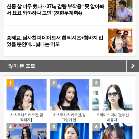
신동 살 너무 뺐나‥37㎏ 감량 부작용 “못 알아봐
서 요요 와야하나 고민”(전현무계획4)
송혜교, 남사친과 데이트서 흰 티셔츠+청바지 입
었을 뿐인데…빛나는 미모
많이 본 포토
하츠투하츠 카르멘, 깜
하츠투하츠 카르멘, 싱
트와이스 미나 ‘눈부신
찍하게 [..
그럽게 인..
아름다..