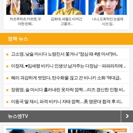
하츠투하츠 카르멘, 우
김희애, 세월도 비켜간
나나, 도회적인 눈빛에
아한 런웨..
고품격 ..
시선 집..
깜짝 뉴스
고소영, 낮술 마시다 노량진서 쫓겨나 “점심 때 4병 마셔”(바..
이정재, ♥임세령 비키니 인생샷 남겨주는 다정남‥파파라치에 ..
혜리 과감하게 벗었다, 탄수화물 끊고 끈 비니키 소화 ‘역대급..
장원영, 술 마시다 흘러내린 옷자락 깜짝…리즈 갱신한 인형 비..
이동국 딸 재시, 파격 비키니 자태 깜짝…美 명문대 합격 후 리..
뉴스엔TV