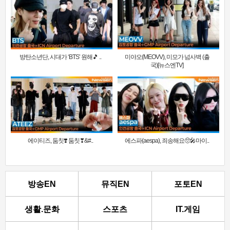
방탄소년단, 시대가 ‘BTS’ 원해🎵 ..
미야오(MEOVV), 미모가 넘사벽 (출
국)[뉴스엔TV]
에이티즈, 둠칫❣️ 둠칫❣&#..
에스파(aespa), 죄송해요🥺🎤마이..
방송EN
뮤직EN
포토EN
생활.문화
스포츠
IT.게임