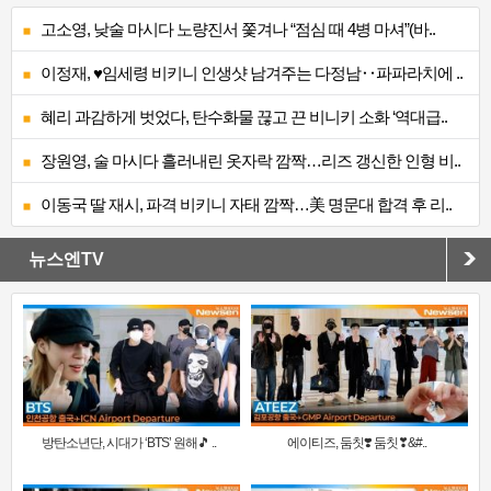
고소영, 낮술 마시다 노량진서 쫓겨나 “점심 때 4병 마셔”(바..
이정재, ♥임세령 비키니 인생샷 남겨주는 다정남‥파파라치에 ..
혜리 과감하게 벗었다, 탄수화물 끊고 끈 비니키 소화 ‘역대급..
장원영, 술 마시다 흘러내린 옷자락 깜짝…리즈 갱신한 인형 비..
이동국 딸 재시, 파격 비키니 자태 깜짝…美 명문대 합격 후 리..
뉴스엔TV
방탄소년단, 시대가 ‘BTS’ 원해🎵 ..
에이티즈, 둠칫❣️ 둠칫❣&#..