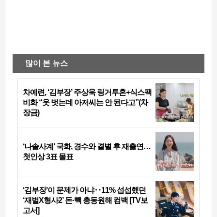
많이 본 뉴스
차예련, ‘김부장’ 주상욱 링거투혼+식스팩
비화 “옷 벗는데 아저씨는 안 된다고”(차
장금)
‘나솔사계’ 국화, 경수와 결별 후 재출연…
첫인상 3표 몰표
‘김부장’이 문제가 아냐‥11% 섭섭했던
‘재벌X형사2’ 돈·빽 총동원해 컴백 [TV보
고서]