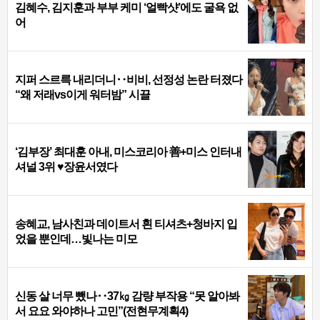
김혜수, 김지훈과 부부 케미 ‘얼빡샷’에도 굴욕 없
어
지퍼 스르륵 내리더니‥비비, 선정성 논란 터졌다
“왜 저래vs이게 워터밤” 시끌
‘김부장’ 최대훈 아내, 미스코리아 善+미스 인터내
셔널 3위 ♥장윤서였다
송혜교, 남사친과 데이트서 흰 티셔츠+청바지 입
었을 뿐인데…빛나는 미모
신동 살 너무 뺐나‥37㎏ 감량 부작용 “못 알아봐
서 요요 와야하나 고민”(전현무계획4)