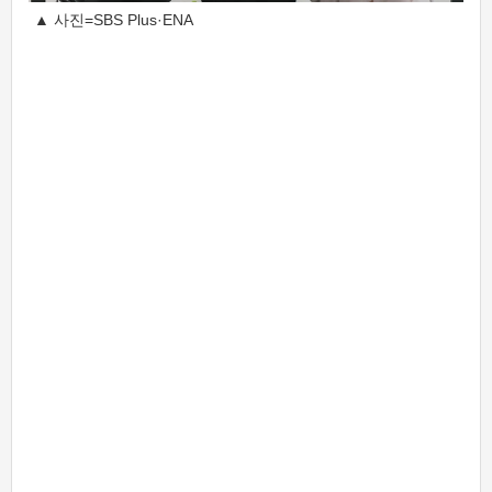
▲ 사진=SBS Plus·ENA