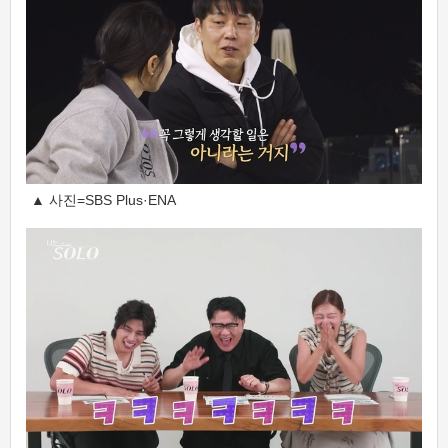
▲ 사진=SBS Plus·ENA