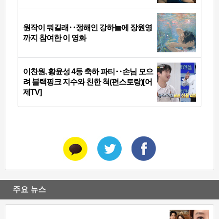
원작이 뭐길래‥정해인 강하늘에 장원영
까지 참여한 이 영화
이찬원, 황윤성 4등 축하 파티‥손님 모으
려 블랙핑크 지수와 친한 척(편스토랑)[어
제TV]
주요 뉴스