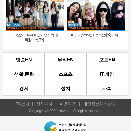
미야오(MEOVV), 미모가 넘사벽 (출
에스파(aespa), 죄송해요🥺🎤마이..
국)[뉴스엔TV]
방송EN
뮤직EN
포토EN
생활.문화
스포츠
IT.게임
경제
정치
사회
PC보기
|
전체기사
|
이용약관
|
개인정보처리방침
Copyright ⓒ 2004 Newsen. All rights reserved.