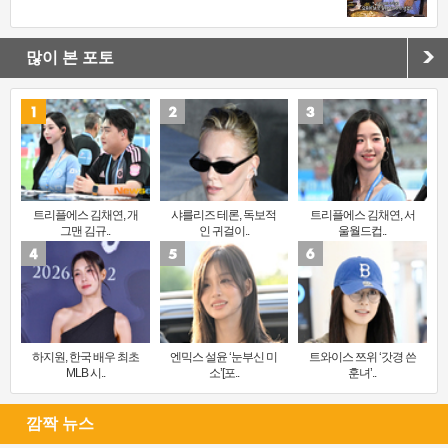
많이 본 포토
트리플에스 김채연, 개
샤를리즈 테론, 독보적
트리플에스 김채연, 서
그맨 김규..
인 귀걸이..
울월드컵..
하지원, 한국 배우 최초
엔믹스 설윤 ‘눈부신 미
트와이스 쯔위 ‘갓경 쓴
MLB 시..
소’[포..
훈녀’..
깜짝 뉴스