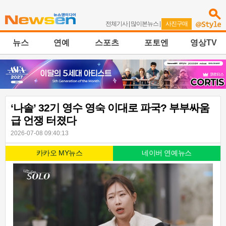
전체기사
|
많이본뉴스
|
사진구매
뉴스
연예
스포츠
포토엔
영상TV
‘나솔’ 32기 영수 영숙 이대로 파국? 부부싸움
급 언쟁 터졌다
2026-07-08 09:40:13
카카오 MY뉴스
네이버 연예뉴스