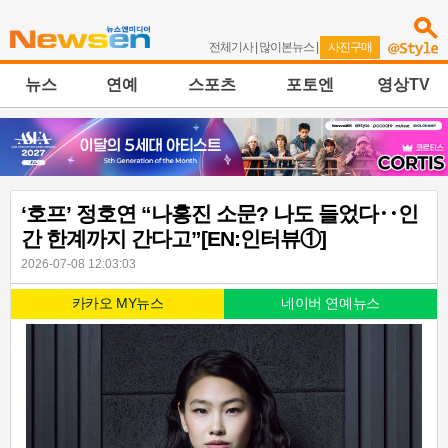
전체기사
|
많이본뉴스
|
사진구매
뉴스
연예
스포츠
포토엔
영상TV
‘호프’ 정호연 “나홍진 소문? 나도 들었다‥인
간 한계까지 간다고”[EN:인터뷰①]
2026-07-08 12:03:03
카카오 MY뉴스
네이버 연예뉴스