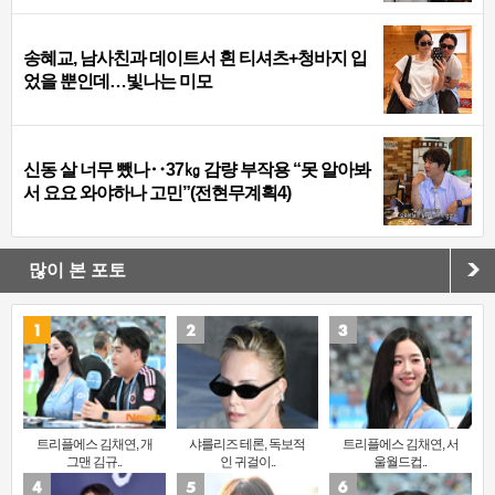
송혜교, 남사친과 데이트서 흰 티셔츠+청바지 입
었을 뿐인데…빛나는 미모
신동 살 너무 뺐나‥37㎏ 감량 부작용 “못 알아봐
서 요요 와야하나 고민”(전현무계획4)
많이 본 포토
트리플에스 김채연, 개
샤를리즈 테론, 독보적
트리플에스 김채연, 서
그맨 김규..
인 귀걸이..
울월드컵..