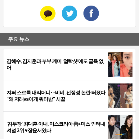
주요 뉴스
김혜수, 김지훈과 부부 케미 ‘얼빡샷’에도 굴욕 없
어
지퍼 스르륵 내리더니‥비비, 선정성 논란 터졌다
“왜 저래vs이게 워터밤” 시끌
‘김부장’ 최대훈 아내, 미스코리아 善+미스 인터내
셔널 3위 ♥장윤서였다