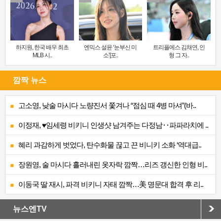
하지원, 한국 배우 최초
엔믹스 설윤 ‘눈부신 미
트리플에스 김채연, 인
MLB 시..
소’[포..
형 그 자..
깜짝 뉴스
고소영, 낮술 마시다 노량진서 쫓겨나 “점심 때 4병 마셔”(바..
이정재, ♥임세령 비키니 인생샷 남겨주는 다정남‥파파라치에 ..
혜리 과감하게 벗었다, 탄수화물 끊고 끈 비니키 소화 ‘역대급..
장원영, 술 마시다 흘러내린 옷자락 깜짝…리즈 갱신한 인형 비..
이동국 딸 재시, 파격 비키니 자태 깜짝…美 명문대 합격 후 리..
뉴스엔TV