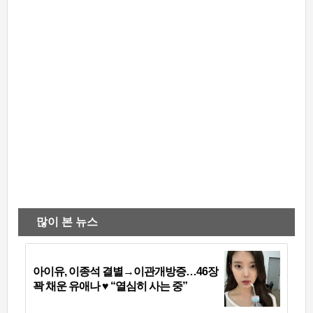
많이 본 뉴스
아이유, 이종석 결별→이관개방증…46장
꽉 채운 유애나 ♥ “열심히 사는 중”