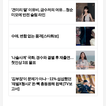
‘견미리 딸’ 이유비, 금수저의 여유…청순
미모에 반전 슬림 라인
수애, 변함 없는 품격[스타화보]
‘나솔사계’ 국화, 경수와 결별 후 재출연…
첫인상 3표 몰표
‘김부장’이 문제가 아냐‥11% 섭섭했던
‘재벌X형사2’ 돈·빽 총동원해 컴백 [TV보
고서]