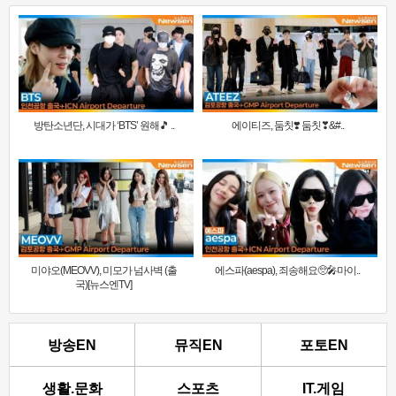
방탄소년단, 시대가 ‘BTS’ 원해🎵 ..
에이티즈, 둠칫❣️ 둠칫❣&#..
미야오(MEOVV), 미모가 넘사벽 (출
에스파(aespa), 죄송해요🥺🎤마이..
국)[뉴스엔TV]
방송EN
뮤직EN
포토EN
생활.문화
스포츠
IT.게임