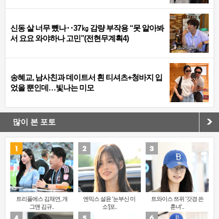
신동 살 너무 뺐나‥37㎏ 감량 부작용 “못 알아봐
서 요요 와야하나 고민”(전현무계획4)
송혜교, 남사친과 데이트서 흰 티셔츠+청바지 입
었을 뿐인데…빛나는 미모
많이 본 포토
트리플에스 김채연, 개
엔믹스 설윤 ‘눈부신 미
트와이스 쯔위 ‘갓경 쓴
그맨 김규..
소’[포..
훈녀’..