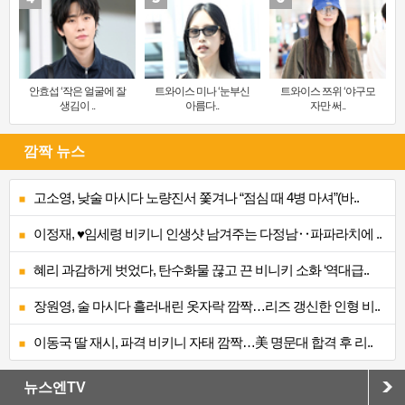
안효섭 ‘작은 얼굴에 잘
트와이스 미나 ‘눈부신
트와이스 쯔위 ‘야구모
생김이 ..
아름다..
자만 써..
깜짝 뉴스
고소영, 낮술 마시다 노량진서 쫓겨나 “점심 때 4병 마셔”(바..
이정재, ♥임세령 비키니 인생샷 남겨주는 다정남‥파파라치에 ..
혜리 과감하게 벗었다, 탄수화물 끊고 끈 비니키 소화 ‘역대급..
장원영, 술 마시다 흘러내린 옷자락 깜짝…리즈 갱신한 인형 비..
이동국 딸 재시, 파격 비키니 자태 깜짝…美 명문대 합격 후 리..
뉴스엔TV