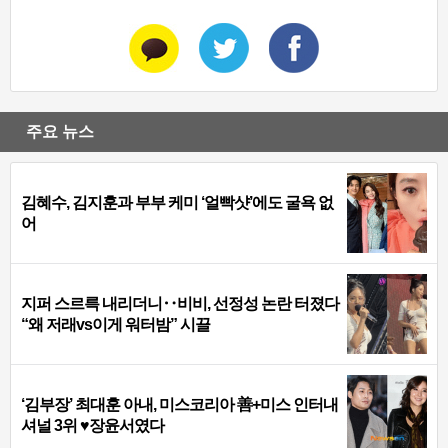
주요 뉴스
김혜수, 김지훈과 부부 케미 ‘얼빡샷’에도 굴욕 없
어
지퍼 스르륵 내리더니‥비비, 선정성 논란 터졌다
“왜 저래vs이게 워터밤” 시끌
‘김부장’ 최대훈 아내, 미스코리아 善+미스 인터내
셔널 3위 ♥장윤서였다