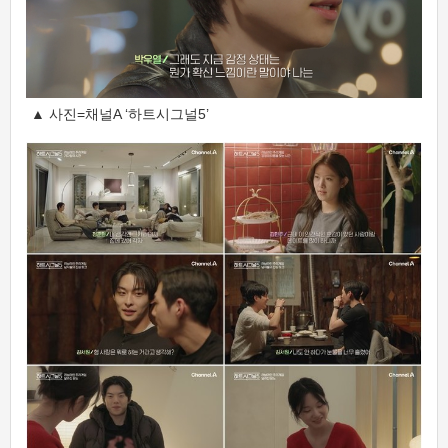
▲ 사진=채널A ‘하트시그널5’