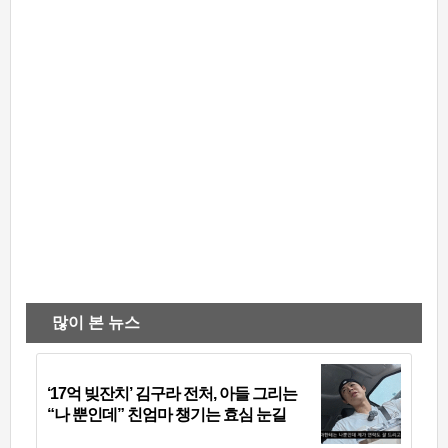
많이 본 뉴스
‘17억 빚잔치’ 김구라 전처, 아들 그리는
“나 뿐인데” 친엄마 챙기는 효심 눈길