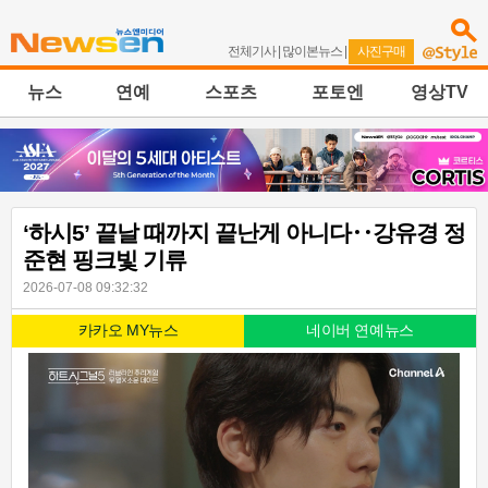
전체기사
|
많이본뉴스
|
사진구매
뉴스
연예
스포츠
포토엔
영상TV
‘하시5’ 끝날 때까지 끝난게 아니다‥강유경 정
준현 핑크빛 기류
2026-07-08 09:32:32
카카오 MY뉴스
네이버 연예뉴스