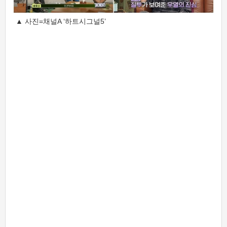
▲ 사진=채널A ‘하트시그널5’