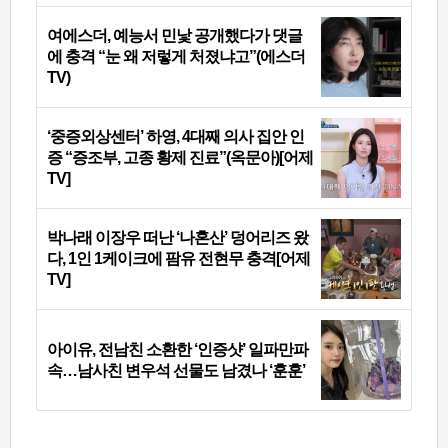
여에스더, 예능서 민낯 공개했다가 댓글
에 충격 “눈 왜 저렇게 처졌냐고”(에스더
TV)
‘중증외상센터’ 하영, 4대째 의사 집안 인
증 “증조부, 고종 황제 진료”(옥문아)[어제
TV]
박나래 이장우 떠난 ‘나혼산’ 덩어리즈 왔
다, 1인 1케이크에 팜유 전현무 충격[어제
TV]
아이유, 전남친 소환한 ‘인증샷’ 일파만파
속…남사친 변우석 선물도 남겼나 ‘훈훈’