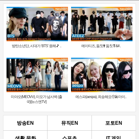
방탄소년단, 시대가 ‘BTS’ 원해🎵 ..
에이티즈, 둠칫❣️ 둠칫❣&#..
미야오(MEOVV), 미모가 넘사벽 (출
에스파(aespa), 죄송해요🥺🎤마이..
국)[뉴스엔TV]
방송EN
뮤직EN
포토EN
생활.문화
스포츠
IT.게임