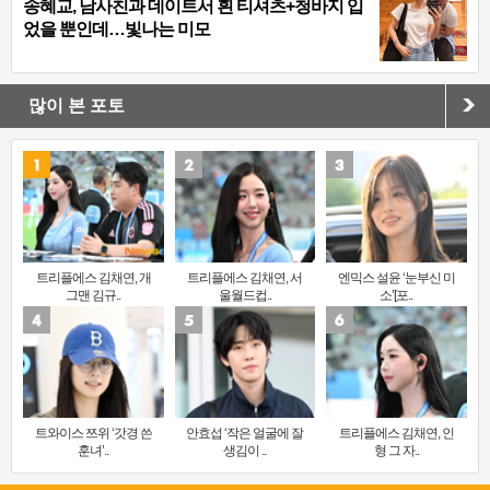
송혜교, 남사친과 데이트서 흰 티셔츠+청바지 입
었을 뿐인데…빛나는 미모
많이 본 포토
트리플에스 김채연, 개
트리플에스 김채연, 서
엔믹스 설윤 ‘눈부신 미
그맨 김규..
울월드컵..
소’[포..
트와이스 쯔위 ‘갓경 쓴
안효섭 ‘작은 얼굴에 잘
트리플에스 김채연, 인
훈녀’..
생김이 ..
형 그 자..