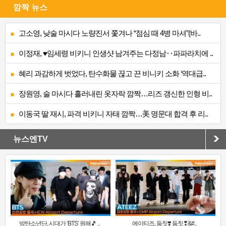
깜짝 뉴스
고소영, 낮술 마시다 노량진서 쫓겨나 “점심 때 4병 마셔”(바..
이정재, ♥임세령 비키니 인생샷 남겨주는 다정남‥파파라치에 ..
혜리 과감하게 벗었다, 탄수화물 끊고 끈 비니키 소화 ‘역대급..
장원영, 술 마시다 흘러내린 옷자락 깜짝…리즈 갱신한 인형 비..
이동국 딸 재시, 파격 비키니 자태 깜짝…美 명문대 합격 후 리..
뉴스엔TV
방탄소년단, 시대가 ‘BTS’ 원해🎵 ..
에이티즈, 둠칫❣️ 둠칫❣&#..