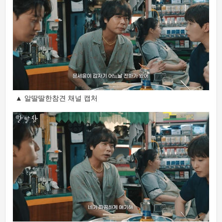
▲ 알딸딸한참견 채널 캡처