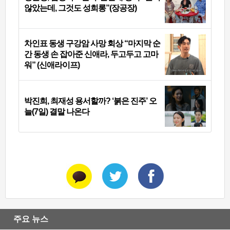
않았는데, 그것도 성희롱”(장공장)
차인표 동생 구강암 사망 회상 “마지막 순
간 동생 손 잡아준 신애라, 두고두고 고마
워” (신애라이프)
박진희, 최재성 용서할까? ‘붉은 진주’ 오
늘(7일) 결말 나온다
주요 뉴스