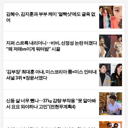
김혜수, 김지훈과 부부 케미 ‘얼빡샷’에도 굴욕 없
어
지퍼 스르륵 내리더니‥비비, 선정성 논란 터졌다
“왜 저래vs이게 워터밤” 시끌
‘김부장’ 최대훈 아내, 미스코리아 善+미스 인터내
셔널 3위 ♥장윤서였다
신동 살 너무 뺐나‥37㎏ 감량 부작용 “못 알아봐
서 요요 와야하나 고민”(전현무계획4)