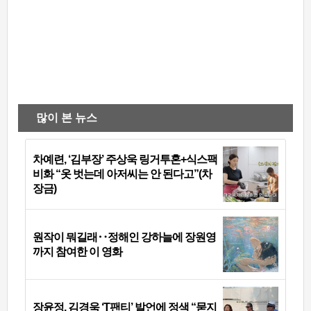
많이 본 뉴스
차예련, ‘김부장’ 주상욱 링거투혼+식스팩
비화 “옷 벗는데 아저씨는 안 된다고”(차
장금)
원작이 뭐길래‥정해인 강하늘에 장원영
까지 참여한 이 영화
장윤정, 김경욱 ‘T팬티’ 발언에 정색 “묻지