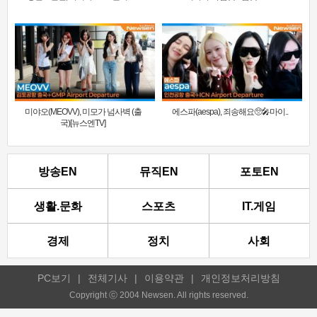
미야오(MEOVV), 미모가 넘사벽 (출
에스파(aespa), 죄송해요🥺🎤마이..
국)[뉴스엔TV]
방송EN
뮤직EN
포토EN
생활.문화
스포츠
IT.게임
경제
정치
사회
PC보기
|
전체기사
|
이용약관
|
개인정보처리방침
Copyright ⓒ 2004 Newsen. All rights reserved.