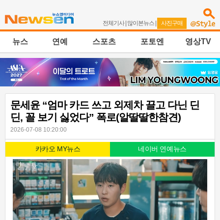
전체기사
|
많이본뉴스
|
사진구매
뉴스
연예
스포츠
포토엔
영상TV
문세윤 “엄마 카드 쓰고 외제차 끌고 다닌 딘
딘, 꼴 보기 싫었다” 폭로(알딸딸한참견)
2026-07-08 10:20:00
카카오 MY뉴스
네이버 연예뉴스