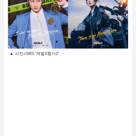
▲ 사진=SBS ‘재벌X형사2’