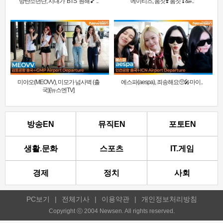
방탄소년단, 시대가 ‘BTS’ 원해🎵 ..
에이티즈, 둠칫❣️ 둠칫❣&#..
미야오(MEOVV), 미모가 넘사벽 (출
에스파(aespa), 죄송해요🥺🎤마이..
국)[뉴스엔TV]
방송EN
뮤직EN
포토EN
생활.문화
스포츠
IT.게임
경제
정치
사회
PC보기
|
전체기사
|
이용약관
|
개인정보처리방침
Copyright ⓒ 2004 Newsen. All rights reserved.