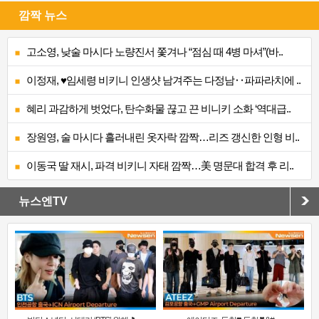
깜짝 뉴스
고소영, 낮술 마시다 노량진서 쫓겨나 “점심 때 4병 마셔”(바..
이정재, ♥임세령 비키니 인생샷 남겨주는 다정남‥파파라치에 ..
혜리 과감하게 벗었다, 탄수화물 끊고 끈 비니키 소화 ‘역대급..
장원영, 술 마시다 흘러내린 옷자락 깜짝…리즈 갱신한 인형 비..
이동국 딸 재시, 파격 비키니 자태 깜짝…美 명문대 합격 후 리..
뉴스엔TV