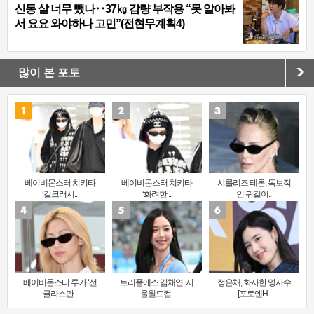
신동 살 너무 뺐나‥37㎏ 감량 부작용 “못 알아봐
서 요요 와야하나 고민”(전현무계획4)
많이 본 포토
베이비몬스터 치키타
베이비몬스터 치키타
샤를리즈 테론, 독보적
‘걸크러시..
‘화려한 ..
인 귀걸이..
베이비몬스터 루카 ‘선
트리플에스 김채연, 서
정은채, 화사한 명사수
글라스만..
울월드컵..
[포토엔H..