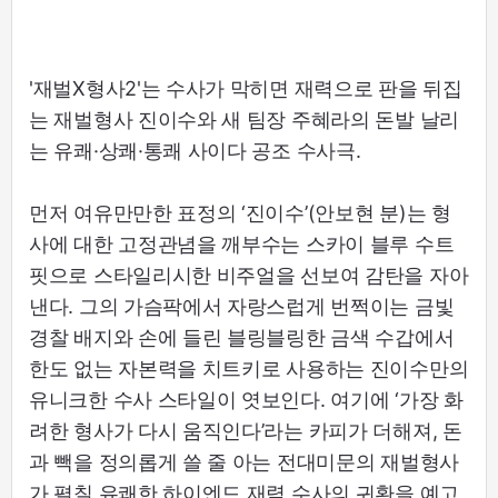
'재벌X형사2'는 수사가 막히면 재력으로 판을 뒤집
는 재벌형사 진이수와 새 팀장 주혜라의 돈발 날리
는 유쾌·상쾌·통쾌 사이다 공조 수사극.
먼저 여유만만한 표정의 ‘진이수’(안보현 분)는 형
사에 대한 고정관념을 깨부수는 스카이 블루 수트
핏으로 스타일리시한 비주얼을 선보여 감탄을 자아
낸다. 그의 가슴팍에서 자랑스럽게 번쩍이는 금빛
경찰 배지와 손에 들린 블링블링한 금색 수갑에서
한도 없는 자본력을 치트키로 사용하는 진이수만의
유니크한 수사 스타일이 엿보인다. 여기에 ‘가장 화
려한 형사가 다시 움직인다’라는 카피가 더해져, 돈
과 빽을 정의롭게 쓸 줄 아는 전대미문의 재벌형사
가 펼칠 유쾌한 하이엔드 재력 수사의 귀환을 예고