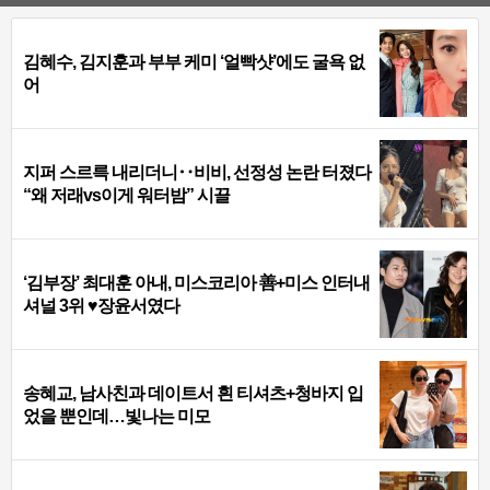
김혜수, 김지훈과 부부 케미 ‘얼빡샷’에도 굴욕 없
어
지퍼 스르륵 내리더니‥비비, 선정성 논란 터졌다
“왜 저래vs이게 워터밤” 시끌
‘김부장’ 최대훈 아내, 미스코리아 善+미스 인터내
셔널 3위 ♥장윤서였다
송혜교, 남사친과 데이트서 흰 티셔츠+청바지 입
었을 뿐인데…빛나는 미모