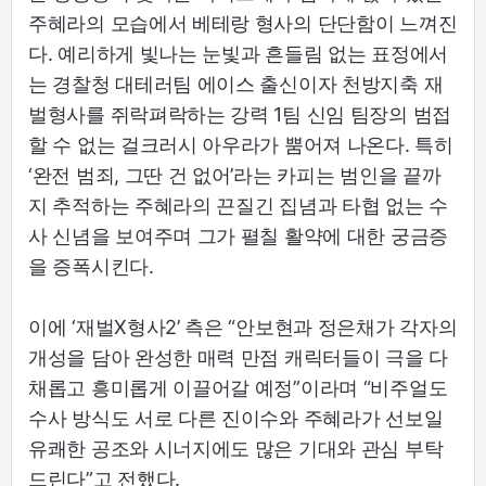
주혜라의 모습에서 베테랑 형사의 단단함이 느껴진
다. 예리하게 빛나는 눈빛과 흔들림 없는 표정에서
는 경찰청 대테러팀 에이스 출신이자 천방지축 재
벌형사를 쥐락펴락하는 강력 1팀 신임 팀장의 범접
할 수 없는 걸크러시 아우라가 뿜어져 나온다. 특히
‘완전 범죄, 그딴 건 없어’라는 카피는 범인을 끝까
지 추적하는 주혜라의 끈질긴 집념과 타협 없는 수
사 신념을 보여주며 그가 펼칠 활약에 대한 궁금증
을 증폭시킨다.
이에 ‘재벌X형사2’ 측은 “안보현과 정은채가 각자의
개성을 담아 완성한 매력 만점 캐릭터들이 극을 다
채롭고 흥미롭게 이끌어갈 예정”이라며 “비주얼도
수사 방식도 서로 다른 진이수와 주혜라가 선보일
유쾌한 공조와 시너지에도 많은 기대와 관심 부탁
드린다”고 전했다.