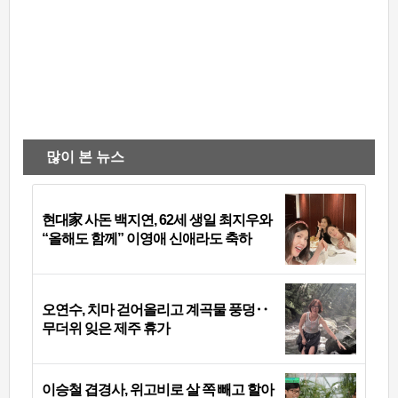
많이 본 뉴스
현대家 사돈 백지연, 62세 생일 최지우와
“올해도 함께” 이영애 신애라도 축하
오연수, 치마 걷어올리고 계곡물 풍덩‥
무더위 잊은 제주 휴가
이승철 겹경사, 위고비로 살 쪽 빼고 할아