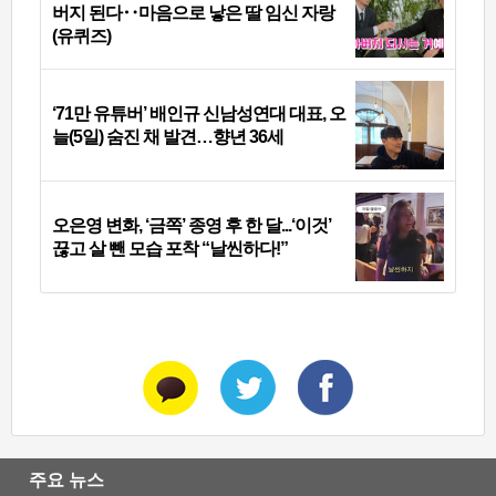
버지 된다‥마음으로 낳은 딸 임신 자랑
(유퀴즈)
‘71만 유튜버’ 배인규 신남성연대 대표, 오
늘(5일) 숨진 채 발견…향년 36세
오은영 변화, ‘금쪽’ 종영 후 한 달...‘이것’
끊고 살 뺀 모습 포착 “날씬하다!”
주요 뉴스