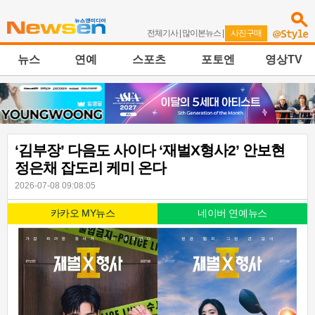
전체기사
|
많이본뉴스
|
사진구매
뉴스
연예
스포츠
포토엔
영상TV
‘김부장’ 다음도 사이다 ‘재벌X형사2’ 안보현
정은채 잡도리 케미 온다
2026-07-08 09:08:05
카카오 MY뉴스
네이버 연예뉴스