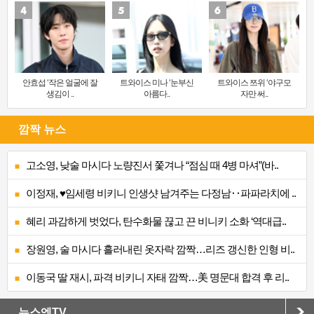
안효섭 ‘작은 얼굴에 잘
트와이스 미나 ‘눈부신
트와이스 쯔위 ‘야구모
생김이 ..
아름다..
자만 써..
깜짝 뉴스
고소영, 낮술 마시다 노량진서 쫓겨나 “점심 때 4병 마셔”(바..
이정재, ♥임세령 비키니 인생샷 남겨주는 다정남‥파파라치에 ..
혜리 과감하게 벗었다, 탄수화물 끊고 끈 비니키 소화 ‘역대급..
장원영, 술 마시다 흘러내린 옷자락 깜짝…리즈 갱신한 인형 비..
이동국 딸 재시, 파격 비키니 자태 깜짝…美 명문대 합격 후 리..
뉴스엔TV