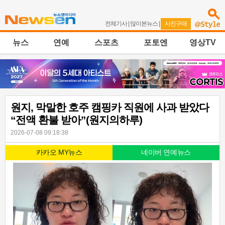
전체기사
|
많이본뉴스
|
사진구매
뉴스
연예
스포츠
포토엔
영상TV
원지, 막말한 호주 캠핑카 직원에 사과 받았다
“전액 환불 받아”(원지의하루)
2026-07-08 09:18:38
카카오 MY뉴스
네이버 연예뉴스