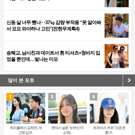
신동 살 너무 뺐나‥37㎏ 감량 부작용 “못 알아봐
서 요요 와야하나 고민”(전현무계획4)
송혜교, 남사친과 데이트서 흰 티셔츠+청바지 입
었을 뿐인데…빛나는 미모
많이 본 포토
트리플에스 김채연, 개
엔믹스 설윤 ‘눈부신 미
트와이스 쯔위 ‘갓경 쓴
그맨 김규..
소’[포..
훈녀’..