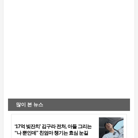
많이 본 뉴스
‘17억 빚잔치’ 김구라 전처, 아들 그리는
“나 뿐인데” 친엄마 챙기는 효심 눈길