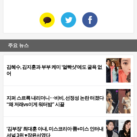
주요 뉴스
김혜수, 김지훈과 부부 케미 ‘얼빡샷’에도 굴욕 없
어
지퍼 스르륵 내리더니‥비비, 선정성 논란 터졌다
“왜 저래vs이게 워터밤” 시끌
‘김부장’ 최대훈 아내, 미스코리아 善+미스 인터내
셔널 3위 ♥장윤서였다