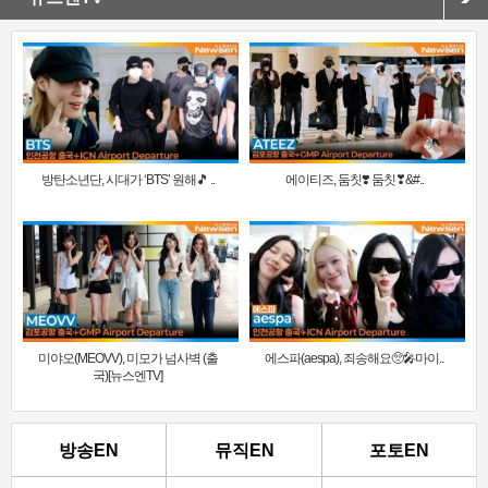
방탄소년단, 시대가 ‘BTS’ 원해🎵 ..
에이티즈, 둠칫❣️ 둠칫❣&#..
미야오(MEOVV), 미모가 넘사벽 (출
에스파(aespa), 죄송해요🥺🎤마이..
국)[뉴스엔TV]
방송EN
뮤직EN
포토EN