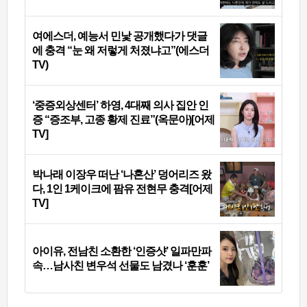
여에스더, 예능서 민낯 공개했다가 댓글
에 충격 “눈 왜 저렇게 처졌냐고”(에스더
TV)
‘중증외상센터’ 하영, 4대째 의사 집안 인
증 “증조부, 고종 황제 진료”(옥문아)[어제
TV]
박나래 이장우 떠난 ‘나혼산’ 덩어리즈 왔
다, 1인 1케이크에 팜유 전현무 충격[어제
TV]
아이유, 전남친 소환한 ‘인증샷’ 일파만파
속…남사친 변우석 선물도 남겼나 ‘훈훈’