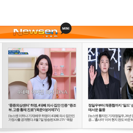
‘중증외상센터’ 하영, 4대째 의사 집안 인증 “증조
정일우부터 채종협까지 ‘일드’ 
부, 고종 황제 진료”(옥문아)[어제TV]
매서운 돌풍
[뉴스엔 이하나 기자]배우 하영이 4대째 의사 집안인
[뉴스엔 황지민 기자]정일우, 20년 
가정사를 공개했다. 8월 7일 방송된 KBS 2TV ‘옥탑
공…'횹사마' 이어 현지 판도 바꾼 K-
방...