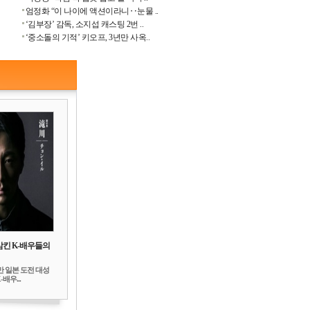
엄정화 “이 나이에 액션이라니‥눈물 ..
‘김부장’ 감독, 소지섭 캐스팅 2번 ..
‘중소돌의 기적’ 키오프, 3년만 사옥..
삼킨 K-배우들의
만 일본 도전 대성
배우...