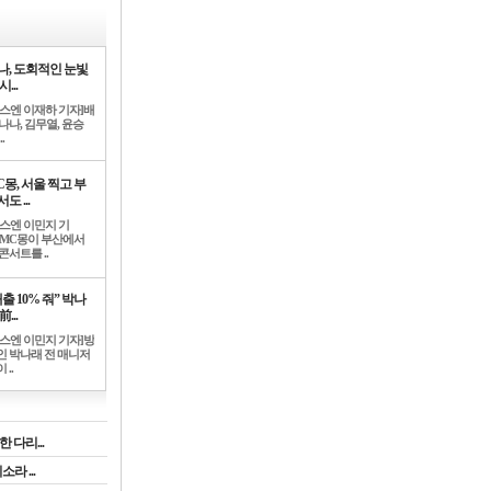
나, 도회적인 눈빛
시...
뉴스엔 이재하 기자]배
나나, 김무열, 윤승
.
C몽, 서울 찍고 부
도 ...
뉴스엔 이민지 기
]MC몽이 부산에서
콘서트를 ..
출 10% 줘” 박나
前...
뉴스엔 이민지 기자]방
인 박나래 전 매니저
 ..
 다리...
라 ...