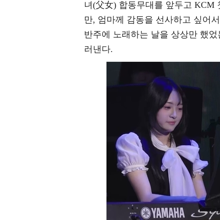
녀(父女) 합동무대를 앞두고 KCM
만, 엄마께 감동을 선사하고 싶어서
반주에 노래하는 날을 상상만 했었는
러낸다.