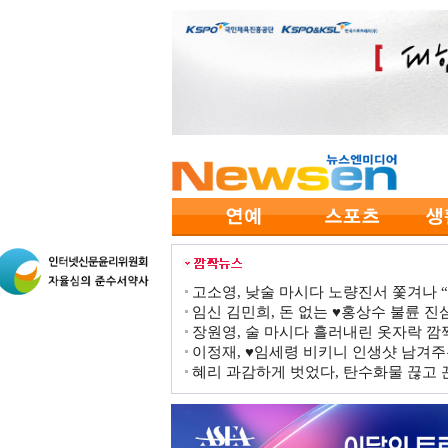
고소영, 낮술 마시다 노량진서 쫓겨나 “점
임신 김민희, 돈 없는 ♥홍상수 불륜 진심
장원영, 술 마시다 흘러내린 옷자락 
이정재, ♥임세령 비키니 인생샷 남겨주
혜리 과감하게 벗었다, 탄수화물 끊고 끈