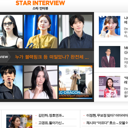
나
에 
[
우 
아, .
M
산서
[
자
도 
“매
래 
[
송
들이
-
김민하, 정호연과 ...
-
이정현, 무보정 맞아? 어마어마한
-
고경표, 돌아가신 ...
-
채시라 “아프다” 호소→모델 이소