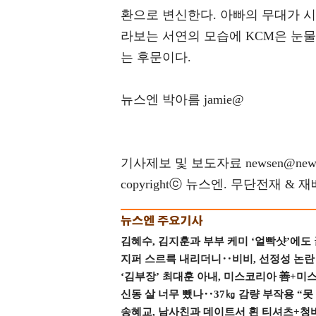
환으로 변신한다. 아빠의 무대가 
라보는 서연의 모습에 KCM은 눈
는 후문이다.
뉴스엔 박아름 jamie@
기사제보 및 보도자료 newsen@news
copyrightⓒ 뉴스엔. 무단전재 & 
김혜수, 김지훈과 부부 케미 ‘얼빡샷’에도
지퍼 스르륵 내리더니‥비비, 선정성 논란 터
‘김부장’ 최대훈 아내, 미스코리아 善+미
신동 살 너무 뺐나‥37㎏ 감량 부작용 “못
송혜교, 남사친과 데이트서 흰 티셔츠+청