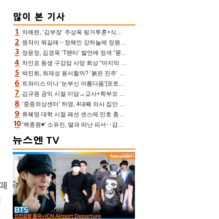
차예련, ‘김부장’ 주상욱 링거투혼+식스팩 비화 “옷 벗는데 아저씨는 안 된다고”(차장금)
원작이 뭐길래‥정해인 강하늘에 장원영까지 참여한 이 영화
장윤정, 김경욱 ‘T팬티’ 발언에 정색 “묻지 않았는데, 그것도 성희롱”(장공장)
차인표 동생 구강암 사망 회상 “마지막 순간 동생 손 잡아준 신애라, 두고두고 고마워” (신애라이프)
박진희, 최재성 용서할까? ‘붉은 진주’ 오늘(7일) 결말 나온다
트와이스 미나 ‘눈부신 아름다움’[포토엔HD]
김규원 공익 시절 미담→교사+학부모 추가 미담 속출 “휠체어 탄 아이와 산책도”[종합]
‘중증외상센터’ 하영, 4대째 의사 집안 인증 “증조부, 고종 황제 진료”(옥문아)[어제TV]
류혜영 대학 시절 패션 센스에 민호 충격 “레몬색 레깅스에 다리 없는 줄”(나혼산)
‘백종원♥’ 소유진, 딸과 떠난 피서‥감탄만 나오는 수영복 자태
 떼
연