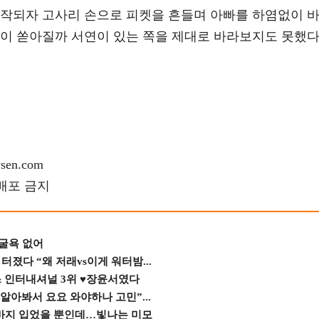
시작되자 고사리 손으로 피켓을 흔들며 아빠를 하염없이 
물이 쏟아질까 서연이 있는 쪽을 제대로 바라보지도 못했
en.com
재배포 금지
 굴욕 없어
졌다 “왜 저래vs이게 워터밤...
스 인터내셔널 3위 ♥장윤서였다
 알아봐서 요요 와야하나 고민”...
바지 입었을 뿐인데…빛나는 미모