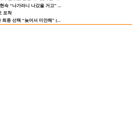
숙 “나가라니 나갔을 거고” ...
모 포착
종 선택 “늦어서 미안해” (...