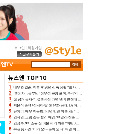
로그인
|
회원가입
배우 최일순, 이혼 후 20년 산속 생활 “딸 내가 버렸다고 원망‥맘 아파”(특종)[어제TV]
‘혼외자→유부남’ 정우성 근황 포착, 수식억 해킹 피해 후배 만났다 “존경하는”
집 공개 유재석, 결혼사진 라면 냄비 받침대 되고 분노‥가족사진도 피해(놀뭐)[어제TV]
백윤식 손녀+정시아 딸 첫 유화 공개, LA 아트쇼→서울국제조각페스타 작가다운 수준급 실력
유혜리, 배우 이근희과 1년 반만 이혼 왜? “식칼 꽂고 의자 던져” 충격 폭로(특종)[어제TV]
임지연, 그림 같은 발리 배경? 뼈말라 청순 비키니 핏에 상대 안 되네
김성수, ♥박소윤 집 이불 폐기 처분 “어떤 X이랑 썼을지 몰라” 질투(신랑수업2)[어제TV]
44kg 송가인 “비가 오나 눈이 오나” 매일 이 운동, 허벅지 근육량 상승+체지방 감소