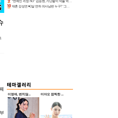
“연예인 걱정 NO” 김승현, 가난팔이 악플 억울할만‥아내+딸과 日 여행
재혼 강성연 ♥2살 연하 의사남편 누구? ‘그알’ 자문의에 훈남 비주얼 초엘리트 스펙 [종합]
슈
1
첫째
이영애, 변치않...
미야오 깜찍한 ...
 부