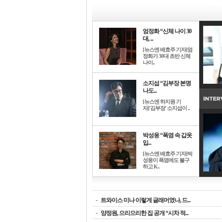
엄정화 “신체 나이 30
대, ...
[뉴스엔 배효주 기자]엄
정화가 30대 초반 신체
나이..
소지섭 “김부장 본명
나도...
[뉴스엔 하지원 기
자]'김부장' 소지섭이 ..
박성웅 “폭염 속 갑옷
입...
[뉴스엔 배효주 기자]박
성웅이 폭염에도 불구
하고 K..
-
트와이스 미나 이렇게 글래머였나, 드...
-
양정원, 으리으리한 집 공개 “시차 적...