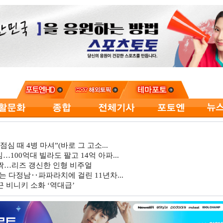
심 때 4병 마셔”(바로 그 고소...
…100억대 빌라도 팔고 14억 아파...
깜짝…리즈 갱신한 인형 비주얼
는 다정남‥파파라치에 걸린 11년차...
 비니키 소화 ‘역대급’