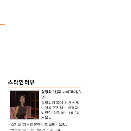
엄정화 “신체 나이 30대, 3
년..
엄정화가 30대 초반 신체
나이를 유지하는 비결을
밝혔다. 엄정화는 8월 4일
서울 ..
소지섭 “김부장 본명 나도 몰라‥들었..
박성웅 “폭염 속 갑옷 입고 말 타며 ..