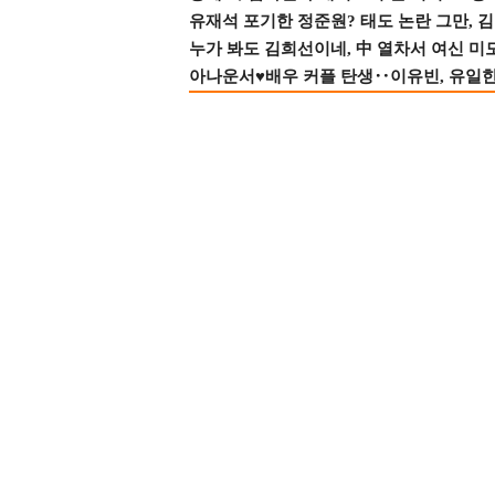
유재석 포기한 정준원? 태도 논란 그만, 김현
누가 봐도 김희선이네, 中 열차서 여신 미
아나운서♥배우 커플 탄생‥이유빈, 유일한 최