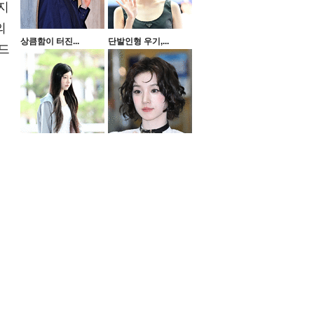
지
의
상큼함이 터진...
단발인형 우기,...
드