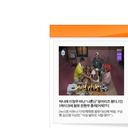
박나래 이장우 떠난 ‘나혼산’ 덩어리즈 왔다, 1인
1케이크에 팜유 전현무 충격[어제TV]
[뉴스엔 서유나 기자]'해체된 팜유 대신해 먹방, 구성
환 김신영 이선민 "식성 달라도 식탐 맞아"'...