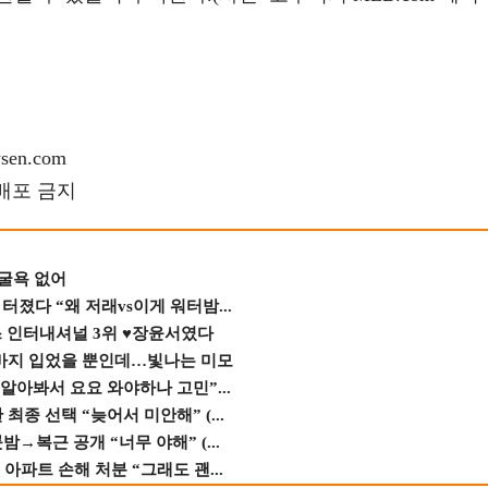
en.com
재배포 금지
 굴욕 없어
졌다 “왜 저래vs이게 워터밤...
스 인터내셔널 3위 ♥장윤서였다
바지 입었을 뿐인데…빛나는 미모
 알아봐서 요요 와야하나 고민”...
종 선택 “늦어서 미안해” (...
→복근 공개 “너무 야해” (...
 아파트 손해 처분 “그래도 괜...