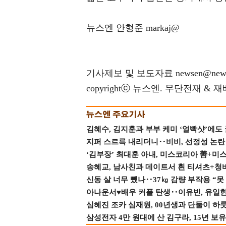
뉴스엔 안형준 markaj@
기사제보 및 보도자료 newsen@news
copyrightⓒ 뉴스엔. 무단전재 & 
김혜수, 김지훈과 부부 케미 ‘얼빡샷’에도
지퍼 스르륵 내리더니‥비비, 선정성 논란 터
‘김부장’ 최대훈 아내, 미스코리아 善+미
송혜교, 남사친과 데이트서 흰 티셔츠+청
신동 살 너무 뺐나‥37㎏ 감량 부작용 “못
아나운서♥배우 커플 탄생‥이유빈, 유일한 최
심혜진 조카 심재원, 00년생과 단둘이 하룻밤
삼성전자 4만 원대에 산 김구라, 15년 보유