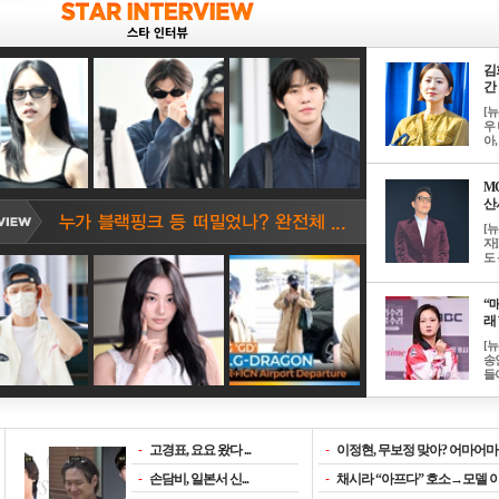
김
간 
[
우 
아, .
M
산서
[
자
도 
“매
래 
[
송
들이
-
고경표, 요요 왔다 ...
-
이정현, 무보정 맞아? 어마어마한
-
손담비, 일본서 신...
-
채시라 “아프다” 호소→모델 이소