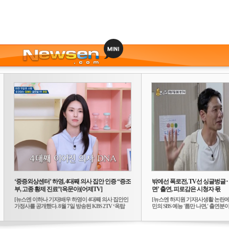
‘중증외상센터’ 하영, 4대째 의사 집안 인증 “증조
밖에선 폭로전, TV선 싱글벙글
부, 고종 황제 진료”(옥문아)[어제TV]
면’ 출연, 피로감은 시청자 몫
[뉴스엔 이하나 기자]배우 하영이 4대째 의사 집안인
[뉴스엔 하지원 기자]사생활 논란에
가정사를 공개했다. 8월 7일 방송된 KBS 2TV ‘옥탑
민의 SBS 예능 '틈만 나면,' 출연분이 
방...