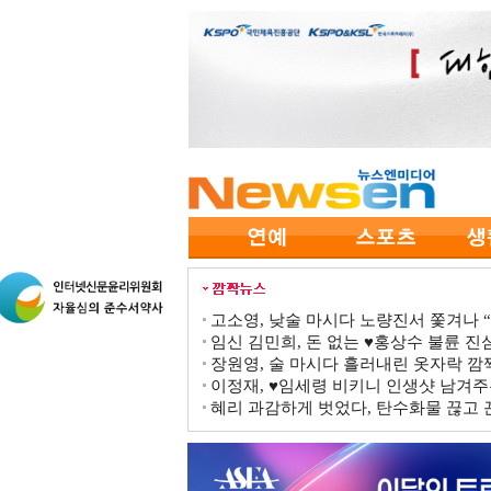
고소영, 낮술 마시다 노량진서 쫓겨나 “점
임신 김민희, 돈 없는 ♥홍상수 불륜 진심
장원영, 술 마시다 흘러내린 옷자락 
이정재, ♥임세령 비키니 인생샷 남겨주
혜리 과감하게 벗었다, 탄수화물 끊고 끈