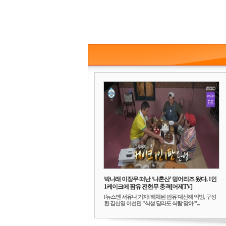
박나래 이장우 떠난 ‘나혼산’ 덩어리즈 왔다, 1인
1케이크에 팜유 전현무 충격[어제TV]
[뉴스엔 서유나 기자]'해체된 팜유 대신해 먹방, 구성
환 김신영 이선민 "식성 달라도 식탐 맞아"'...