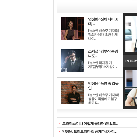
엄정화 “신체 나이 30
대, ...
[뉴스엔 배효주 기자]엄
정화가 30대 초반 신체
나이..
소지섭 “김부장 본명
나도...
[뉴스엔 하지원 기
자]'김부장' 소지섭이 ..
박성웅 “폭염 속 갑옷
입...
[뉴스엔 배효주 기자]박
성웅이 폭염에도 불구
하고 K..
-
트와이스 미나 이렇게 글래머였나, 드...
-
양정원, 으리으리한 집 공개 “시차 적...