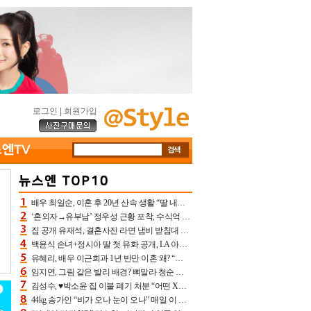
로그인
|
회원가입
배우 최일순, 이혼 후 20년 산속 생활 “딸 내가 버렸다고 원망‥맘 아파”(특종)[어제TV]
‘혼외자→유부남’ 정우성 근황 포착, 수식억 해킹 피해 후배 만났다 “존경하는”
집 공개 유재석, 결혼사진 라면 냄비 받침대 되고 분노‥가족사진도 피해(놀뭐)[어제TV]
백윤식 손녀+정시아 딸 첫 유화 공개, LA 아트쇼→서울국제조각페스타 작가다운 수준급 실력
유혜리, 배우 이근희과 1년 반만 이혼 왜? “식칼 꽂고 의자 던져” 충격 폭로(특종)[어제TV]
임지연, 그림 같은 발리 배경? 뼈말라 청순 비키니 핏에 상대 안 되네
김성수, ♥박소윤 집 이불 폐기 처분 “어떤 X이랑 썼을지 몰라” 질투(신랑수업2)[어제TV]
44kg 송가인 “비가 오나 눈이 오나” 매일 이 운동, 허벅지 근육량 상승+체지방 감소