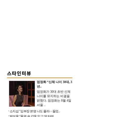
엄정화 “신체 나이 30대, 3
년..
엄정화가 30대 초반 신체
나이를 유지하는 비결을
밝혔다. 엄정화는 8월 4일
서울 ..
소지섭 “김부장 본명 나도 몰라‥들었..
박성웅 “폭염 속 갑옷 입고 말 타며 ..