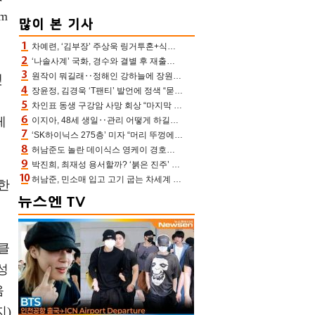
m
차예련, ‘김부장’ 주상욱 링거투혼+식스팩 비화 “옷 벗는데 아저씨는 안 된다고”(차장금)
‘나솔사계’ 국화, 경수와 결별 후 재출연…첫인상 3표 몰표
원작이 뭐길래‥정해인 강하늘에 장원영까지 참여한 이 영화
맺
장윤정, 김경욱 ‘T팬티’ 발언에 정색 “묻지 않았는데, 그것도 성희롱”(장공장)
성
차인표 동생 구강암 사망 회상 “마지막 순간 동생 손 잡아준 신애라, 두고두고 고마워” (신애라이프)
레
이지아, 48세 생일‥관리 어떻게 하길래 놀라운 동안 미모
‘SK하이닉스 275층’ 미자 “머리 뚜껑에서 사, 주식만 안 해도 돈 버는 것”
허남준도 놀란 데이식스 영케이 경호원병 과거 “그냥 돌았던 놈”
박진희, 최재성 용서할까? ‘붉은 진주’ 오늘(7일) 결말 나온다
허남준, 민소매 입고 고기 굽는 차세계 실존…영케이도 감탄한 팔근육(공케이)
한
클
성
음
지)