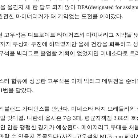
 채 한 달도 되지 않아 DFA(designated for assign
은 완전한 마이너리거가 돼 기약없는 도전을 이어갔다.
출된 고우석은 디트로이트 타이거즈와 마이너리그 계약을 
해까지 부상과 부진에 허덕였지만 올해 건강을 회복하고 
우석을 빅리그로 콜업할 계획이 없었지만 미네소타로 트
스터 합류에 성공한 고우석은 이제 빅리그 데뷔전을 준비
1번을 달았다.
리블랜드 가디언스를 만난다. 미네소타 타지 브래들리와 
 맞대결. 나란히 올시즌 7승 3패, 평균자책점 3.86의 호
결인 만큼 팽팽한 경기가 예상된다. 메이저리그 무대를 처
할 수 있을지 주목된다.(사진=고우석의 MLB.com 페이