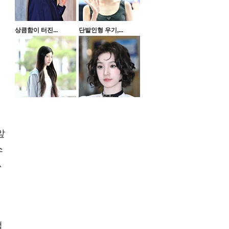
상큼함이 터진...
단발인형 우기,...
앞
스
A
는
업