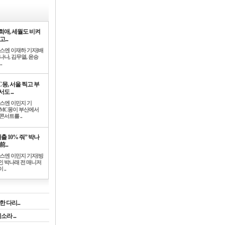
희애, 세월도 비켜
고...
뉴스엔 이재하 기자]배
나나, 김무열, 윤승
.
C몽, 서울 찍고 부
도 ...
뉴스엔 이민지 기
]MC몽이 부산에서
콘서트를 ..
출 10% 줘” 박나
前...
뉴스엔 이민지 기자]방
인 박나래 전 매니저
 ..
 다리...
라 ...