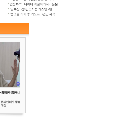
엄정화 “이 나이에 액션이라니‥눈물 ..
‘김부장’ 감독, 소지섭 캐스팅 2번 ..
‘중소돌의 기적’ 키오프, 3년만 사옥..
‥황정민 ‘틈만 나
 휩싸인 배우 황정
예정...