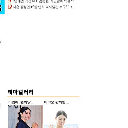
“연예인 걱정 NO” 김승현, 가난팔이 악플 억울할만‥아내+딸과 日 여행
재혼 강성연 ♥2살 연하 의사남편 누구? ‘그알’ 자문의에 훈남 비주얼 초엘리트 스펙 [종합]
7
이영애, 변치않...
미야오 깜찍한 ...
리