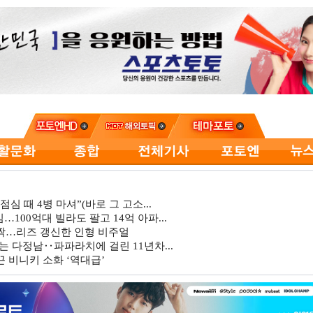
심 때 4병 마셔”(바로 그 고소...
…100억대 빌라도 팔고 14억 아파...
깜짝…리즈 갱신한 인형 비주얼
는 다정남‥파파라치에 걸린 11년차...
 비니키 소화 ‘역대급’