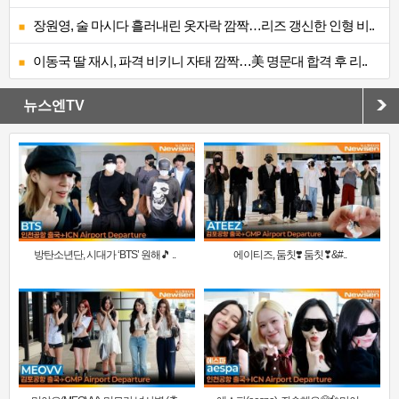
장원영, 술 마시다 흘러내린 옷자락 깜짝…리즈 갱신한 인형 비..
이동국 딸 재시, 파격 비키니 자태 깜짝…美 명문대 합격 후 리..
뉴스엔TV
방탄소년단, 시대가 ‘BTS’ 원해🎵 ..
에이티즈, 둠칫❣️ 둠칫❣&#..