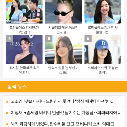
트리플에스 김채연, 개
샤를리즈 테론, 독보적
트리플에스 김채연, 서
그맨 김규..
인 귀걸이..
울월드컵..
하지원, 한국 배우 최초
엔믹스 설윤 ‘눈부신 미
트와이스 쯔위 ‘갓경 쓴
MLB 시..
소’[포..
훈녀’..
깜짝 뉴스
고소영, 낮술 마시다 노량진서 쫓겨나 “점심 때 4병 마셔”(바..
이정재, ♥임세령 비키니 인생샷 남겨주는 다정남‥파파라치에 ..
혜리 과감하게 벗었다, 탄수화물 끊고 끈 비니키 소화 ‘역대급..