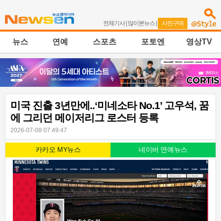
전체기사
|
많이본뉴스
|
사진구매
뉴스
연예
스포츠
포토엔
영상TV
미국 진출 3년만에..‘미네소타 No.1’ 고우석, 꿈
에 그리던 메이저리그 로스터 등록
2026-07-08 07:49:47
카카오 MY뉴스
네이버 연예뉴스