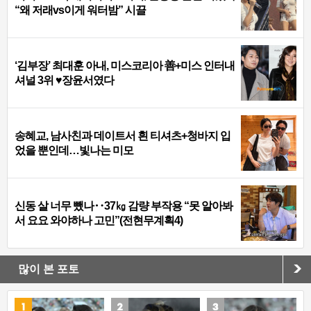
“왜 저래vs이게 워터밤” 시끌
‘김부장’ 최대훈 아내, 미스코리아 善+미스 인터내
셔널 3위 ♥장윤서였다
송혜교, 남사친과 데이트서 흰 티셔츠+청바지 입
었을 뿐인데…빛나는 미모
신동 살 너무 뺐나‥37㎏ 감량 부작용 “못 알아봐
서 요요 와야하나 고민”(전현무계획4)
많이 본 포토