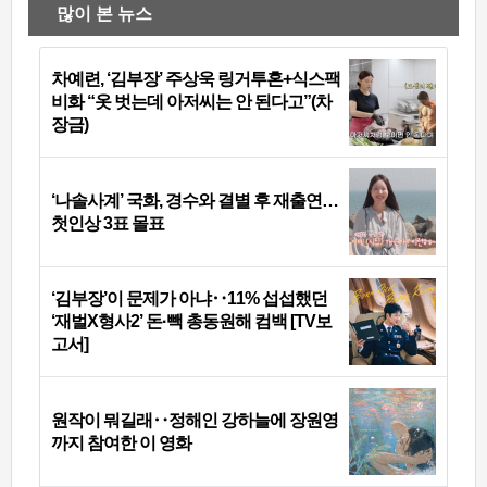
많이 본 뉴스
차예련, ‘김부장’ 주상욱 링거투혼+식스팩
비화 “옷 벗는데 아저씨는 안 된다고”(차
장금)
‘나솔사계’ 국화, 경수와 결별 후 재출연…
첫인상 3표 몰표
‘김부장’이 문제가 아냐‥11% 섭섭했던
‘재벌X형사2’ 돈·빽 총동원해 컴백 [TV보
고서]
원작이 뭐길래‥정해인 강하늘에 장원영
까지 참여한 이 영화