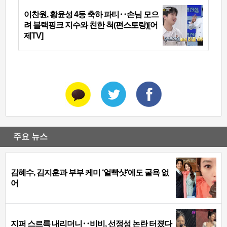
이찬원, 황윤성 4등 축하 파티‥손님 모으
려 블랙핑크 지수와 친한 척(편스토랑)[어
제TV]
주요 뉴스
김혜수, 김지훈과 부부 케미 ‘얼빡샷’에도 굴욕 없
어
지퍼 스르륵 내리더니‥비비, 선정성 논란 터졌다