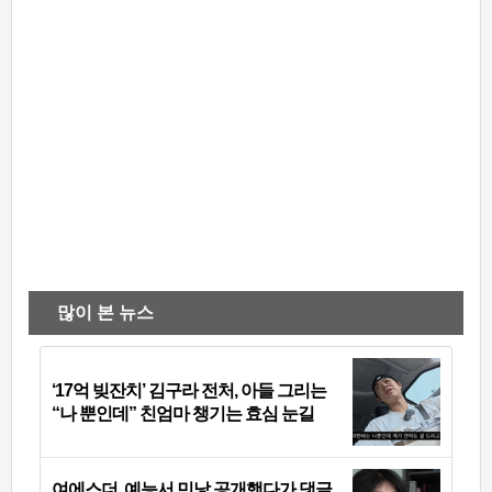
많이 본 뉴스
‘17억 빚잔치’ 김구라 전처, 아들 그리는
“나 뿐인데” 친엄마 챙기는 효심 눈길
여에스더, 예능서 민낯 공개했다가 댓글