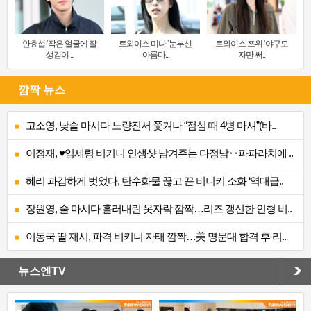
안효섭 ‘작은 얼굴에 잘
트와이스 미나 ‘눈부신
트와이스 쯔위 ‘야구모
생김이 ..
아름다..
자만 써..
깜짝 뉴스
고소영, 낮술 마시다 노량진서 쫓겨나 “점심 때 4병 마셔”(바..
이정재, ♥임세령 비키니 인생샷 남겨주는 다정남‥파파라치에 ..
혜리 과감하게 벗었다, 탄수화물 끊고 끈 비니키 소화 ‘역대급..
장원영, 술 마시다 흘러내린 옷자락 깜짝…리즈 갱신한 인형 비..
이동국 딸 재시, 파격 비키니 자태 깜짝…美 명문대 합격 후 리..
뉴스엔TV