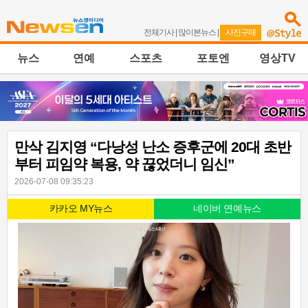
전체기사
|
많이본뉴스
|
사진구매
뉴스
연예
스포츠
포토엔
영상TV
만삭 김지영 “다낭성 난소 증후군에 20대 초반
부터 피임약 복용, 약 끊었더니 임신”
2026-07-08 09:35:23
카카오 MY뉴스
네이버 연예뉴스