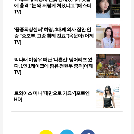
에 충격 “눈 왜 저렇게 처졌냐고”(에스더
TV)
‘중증외상센터’ 하영, 4대째 의사 집안 인
증 “증조부, 고종 황제 진료”(옥문아)[어제
TV]
박나래 이장우 떠난 ‘나혼산’ 덩어리즈 왔
다, 1인 1케이크에 팜유 전현무 충격[어제
TV]
트와이스 미나 ‘대만으로 가요~’[포토엔
HD]