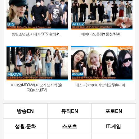
방탄소년단, 시대가 ‘BTS’ 원해🎵 ..
에이티즈, 둠칫❣️ 둠칫❣&#..
미야오(MEOVV), 미모가 넘사벽 (출
에스파(aespa), 죄송해요🥺🎤마이..
국)[뉴스엔TV]
방송EN
뮤직EN
포토EN
생활.문화
스포츠
IT.게임