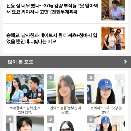
신동 살 너무 뺐나‥37㎏ 감량 부작용 “못 알아봐
서 요요 와야하나 고민”(전현무계획4)
송혜교, 남사친과 데이트서 흰 티셔츠+청바지 입
었을 뿐인데…빛나는 미모
많이 본 포토
트리플에스 김채연, 개
엔믹스 설윤 ‘눈부신 미
트와이스 쯔위 ‘갓경 쓴
그맨 김규..
소’[포..
훈녀’..