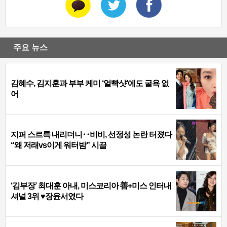
주요 뉴스
김혜수, 김지훈과 부부 케미 ‘얼빡샷’에도 굴욕 없
어
지퍼 스르륵 내리더니‥비비, 선정성 논란 터졌다
“왜 저래vs이게 워터밤” 시끌
‘김부장’ 최대훈 아내, 미스코리아 善+미스 인터내
셔널 3위 ♥장윤서였다