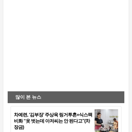
많이 본 뉴스
차예련, ‘김부장’ 주상욱 링거투혼+식스팩
비화 “옷 벗는데 아저씨는 안 된다고”(차
장금)