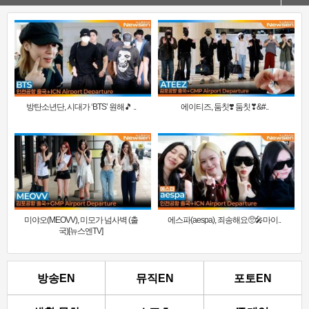
방탄소년단, 시대가 ‘BTS’ 원해🎵 ..
에이티즈, 둠칫❣️ 둠칫❣&#..
미야오(MEOVV), 미모가 넘사벽 (출
에스파(aespa), 죄송해요🥺🎤마이..
국)[뉴스엔TV]
방송EN
뮤직EN
포토EN