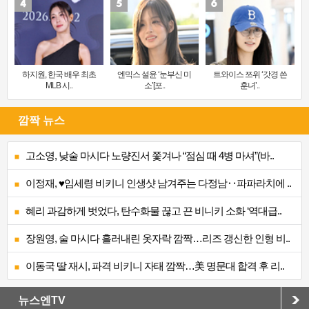
하지원, 한국 배우 최초
엔믹스 설윤 ‘눈부신 미
트와이스 쯔위 ‘갓경 쓴
MLB 시..
소’[포..
훈녀’..
깜짝 뉴스
고소영, 낮술 마시다 노량진서 쫓겨나 “점심 때 4병 마셔”(바..
이정재, ♥임세령 비키니 인생샷 남겨주는 다정남‥파파라치에 ..
혜리 과감하게 벗었다, 탄수화물 끊고 끈 비니키 소화 ‘역대급..
장원영, 술 마시다 흘러내린 옷자락 깜짝…리즈 갱신한 인형 비..
이동국 딸 재시, 파격 비키니 자태 깜짝…美 명문대 합격 후 리..
뉴스엔TV