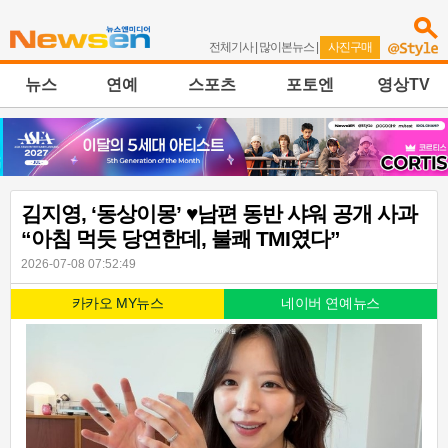
전체기사
|
많이본뉴스
|
사진구매
뉴스
연예
스포츠
포토엔
영상TV
김지영, ‘동상이몽’ ♥남편 동반 샤워 공개 사과
“아침 먹듯 당연한데, 불쾌 TMI였다”
2026-07-08 07:52:49
카카오 MY뉴스
네이버 연예뉴스