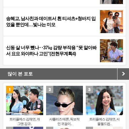
송혜교, 남사친과 데이트서 흰 티셔츠+청바지 입
었을 뿐인데…빛나는 미모
신동 살 너무 뺐나‥37㎏ 감량 부작용 “못 알아봐
서 요요 와야하나 고민”(전현무계획4)
많이 본 포토
트리플에스 김채연, 개
샤를리즈 테론, 독보적
트리플에스 김채연, 서
그맨 김규..
인 귀걸이..
울월드컵..