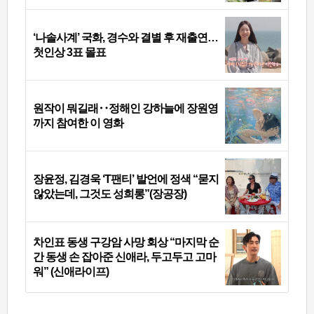
‘나솔사계’ 국화, 경수와 결별 후 재출연…
첫인상 3표 몰표
원작이 뭐길래‥정해인 강하늘에 장원영
까지 참여한 이 영화
장윤정, 김경욱 ‘T팬티’ 발언에 정색 “묻지
않았는데, 그것도 성희롱”(장공장)
차인표 동생 구강암 사망 회상 “마지막 순
간 동생 손 잡아준 신애라, 두고두고 고마
워” (신애라이프)