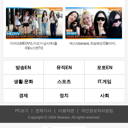
미야오(MEOVV), 미모가 넘사벽 (출
에스파(aespa), 죄송해요🥺🎤마이..
국)[뉴스엔TV]
방송EN
뮤직EN
포토EN
생활.문화
스포츠
IT.게임
경제
정치
사회
PC보기
|
전체기사
|
이용약관
|
개인정보처리방침
Copyright ⓒ 2004 Newsen. All rights reserved.