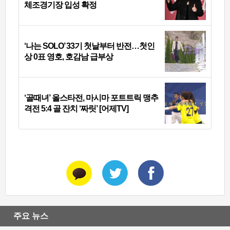
체조경기장 입성 확정
‘나는 SOLO’ 33기 첫날부터 반전…첫인
상 0표 영호, 호감남 급부상
‘골때녀’ 올스타전, 마시마 포트트릭 맹추
격전 5:4 골 잔치 ‘짜릿’ [어제TV]
주요 뉴스