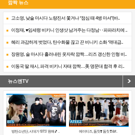
깜짝 뉴스
고소영, 낮술 마시다 노량진서 쫓겨나 “점심 때 4병 마셔”(바..
이정재, ♥임세령 비키니 인생샷 남겨주는 다정남‥파파라치에 ..
혜리 과감하게 벗었다, 탄수화물 끊고 끈 비니키 소화 ‘역대급..
장원영, 술 마시다 흘러내린 옷자락 깜짝…리즈 갱신한 인형 비..
이동국 딸 재시, 파격 비키니 자태 깜짝…美 명문대 합격 후 리..
뉴스엔TV
방탄소년단, 시대가 ‘BTS’ 원해🎵 ..
에이티즈, 둠칫❣️ 둠칫❣&#..