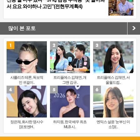
서 요요 와야하나 고민”(전현무계획4)
많이 본 포토
샤를리즈 테론, 독보적
트리플에스 김채연, 개
트리플에스 김채연, 서
인 귀걸이..
그맨 김규..
울월드컵..
정은채, 화사한 명사수
하지원, 한국 배우 최초
엔믹스 설윤 ‘눈부신 미
[포토엔H..
MLB 시..
소’[포..