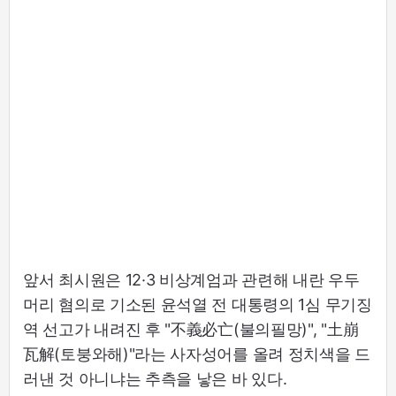
앞서 최시원은 12·3 비상계엄과 관련해 내란 우두
머리 혐의로 기소된 윤석열 전 대통령의 1심 무기징
역 선고가 내려진 후 "不義必亡(불의필망)", "土崩
瓦解(토붕와해)"라는 사자성어를 올려 정치색을 드
러낸 것 아니냐는 추측을 낳은 바 있다.