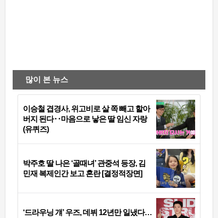
많이 본 뉴스
이승철 겹경사, 위고비로 살 쪽 빼고 할아
버지 된다‥마음으로 낳은 딸 임신 자랑
(유퀴즈)
박주호 딸 나은 ‘골때녀’ 관중석 등장, 김
민재 복제인간 보고 혼란 [결정적장면]
‘드라우닝 걔’ 우즈, 데뷔 12년만 일냈다…