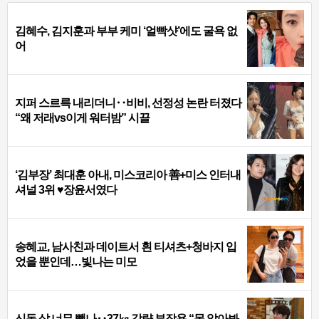
김혜수, 김지훈과 부부 케미 ‘얼빡샷’에도 굴욕 없
어
지퍼 스르륵 내리더니‥비비, 선정성 논란 터졌다
“왜 저래vs이게 워터밤” 시끌
‘김부장’ 최대훈 아내, 미스코리아 善+미스 인터내
셔널 3위 ♥장윤서였다
송혜교, 남사친과 데이트서 흰 티셔츠+청바지 입
었을 뿐인데…빛나는 미모
신동 살 너무 뺐나‥37㎏ 감량 부작용 “못 알아봐