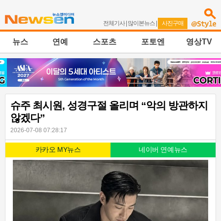
전체기사
|
많이본뉴스
|
사진구매
뉴스
연예
스포츠
포토엔
영상TV
슈주 최시원, 성경구절 올리며 “악의 방관하지
않겠다”
2026-07-08 07:28:17
카카오 MY뉴스
네이버 연예뉴스