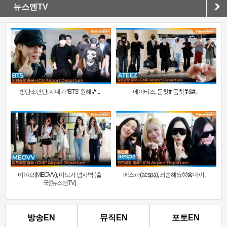
뉴스엔TV
방탄소년단, 시대가 ‘BTS’ 원해🎵 ..
에이티즈, 둠칫❣️ 둠칫❣&#..
미야오(MEOVV), 미모가 넘사벽 (출
에스파(aespa), 죄송해요🥺🎤마이..
국)[뉴스엔TV]
방송EN
뮤직EN
포토EN