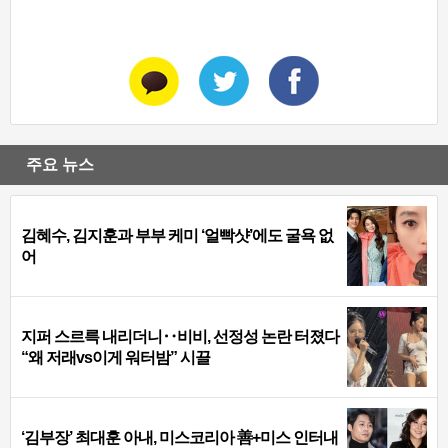
주요 뉴스
김혜수, 김지훈과 부부 케미 ‘얼빡샷’에도 굴욕 없
어
지퍼 스르륵 내리더니‥비비, 선정성 논란 터졌다
“왜 저래vs이게 워터밤” 시끌
‘김부장’ 최대훈 아내, 미스코리아 善+미스 인터내