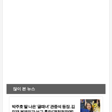
많이 본 뉴스
박주호 딸 나은 ‘골때녀’ 관중석 등장, 김
민재 복제인간 보고 혼란 [결정적장면]