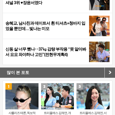
셔널 3위 ♥장윤서였다
송혜교, 남사친과 데이트서 흰 티셔츠+청바지 입
었을 뿐인데…빛나는 미모
신동 살 너무 뺐나‥37㎏ 감량 부작용 “못 알아봐
서 요요 와야하나 고민”(전현무계획4)
많이 본 포토
샤를리즈 테론, 독보적
트리플에스 김채연, 개
트리플에스 김채연, 서