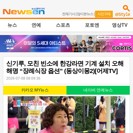
전체기사
|
많이본뉴스
|
사진구매
뉴스
연예
스포츠
포토엔
영상TV
신기루, 모친 빈소에 한강라면 기계 설치 오해
해명 “장례식장 옵션” (동상이몽2)[어제TV]
2026-07-08 08:09:36
카카오 MY뉴스
네이버 연예뉴스