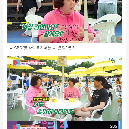
▲ SBS ‘동상이몽2 너는 내 운명’ 캡처