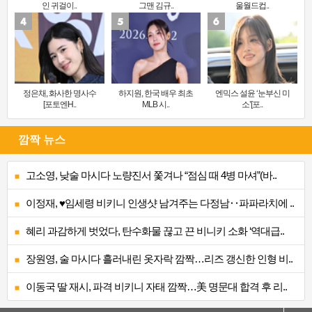
인 귀걸이..
그맨 김규..
울월드컵..
정은채, 화사한 명사수
하지원, 한국 배우 최초
엔믹스 설윤 ‘눈부신 미
[포토엔H..
MLB 시..
소’[포..
깜짝 뉴스
고소영, 낮술 마시다 노량진서 쫓겨나 “점심 때 4병 마셔”(바..
이정재, ♥임세령 비키니 인생샷 남겨주는 다정남‥파파라치에 ..
혜리 과감하게 벗었다, 탄수화물 끊고 끈 비니키 소화 ‘역대급..
장원영, 술 마시다 흘러내린 옷자락 깜짝…리즈 갱신한 인형 비..
이동국 딸 재시, 파격 비키니 자태 깜짝…美 명문대 합격 후 리..