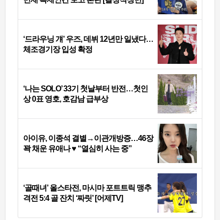
‘드라우닝 걔’ 우즈, 데뷔 12년만 일냈다…
체조경기장 입성 확정
‘나는 SOLO’ 33기 첫날부터 반전…첫인
상 0표 영호, 호감남 급부상
아이유, 이종석 결별→이관개방증…46장
꽉 채운 유애나 ♥ “열심히 사는 중”
‘골때녀’ 올스타전, 마시마 포트트릭 맹추
격전 5:4 골 잔치 ‘짜릿’ [어제TV]