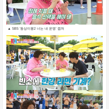
▲ SBS ‘동상이몽2 너는 내 운명’ 캡처