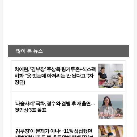
많이 본 뉴스
차예련, ‘김부장’ 주상욱 링거투혼+식스팩
비화 “옷 벗는데 아저씨는 안 된다고”(차
장금)
‘나솔사계’ 국화, 경수와 결별 후 재출연…
첫인상 3표 몰표
‘김부장’이 문제가 아냐‥11% 섭섭했던