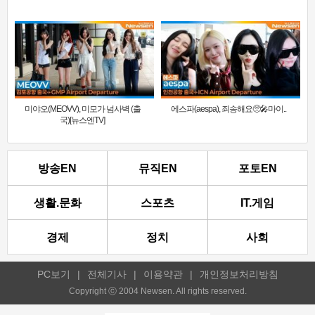
미야오(MEOVV), 미모가 넘사벽 (출
에스파(aespa), 죄송해요🥺🎤마이..
국)[뉴스엔TV]
방송EN
뮤직EN
포토EN
생활.문화
스포츠
IT.게임
경제
정치
사회
PC보기
|
전체기사
|
이용약관
|
개인정보처리방침
Copyright ⓒ 2004 Newsen. All rights reserved.