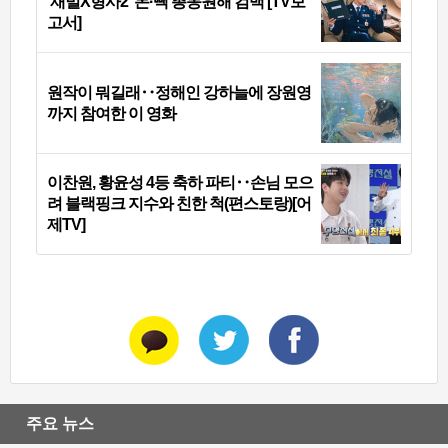
‘재벌X형사2’ 돈·빽 총동원해 컴백 [TV보
고서]
원작이 뭐길래‥정해인 강하늘에 장원영
까지 참여한 이 영화
이찬원, 황윤성 4등 축하 파티‥손님 모으
려 블랙핑크 지수와 친한 척(편스토랑)[어
제TV]
주요 뉴스