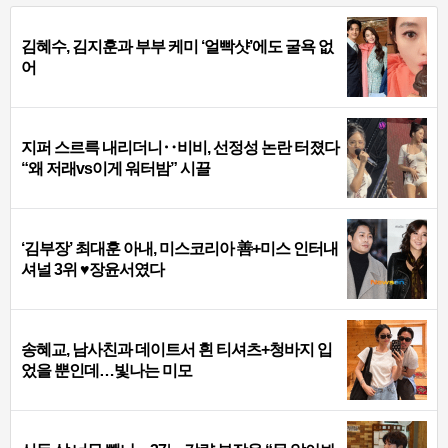
김혜수, 김지훈과 부부 케미 ‘얼빡샷’에도 굴욕 없
어
지퍼 스르륵 내리더니‥비비, 선정성 논란 터졌다
“왜 저래vs이게 워터밤” 시끌
‘김부장’ 최대훈 아내, 미스코리아 善+미스 인터내
셔널 3위 ♥장윤서였다
송혜교, 남사친과 데이트서 흰 티셔츠+청바지 입
었을 뿐인데…빛나는 미모