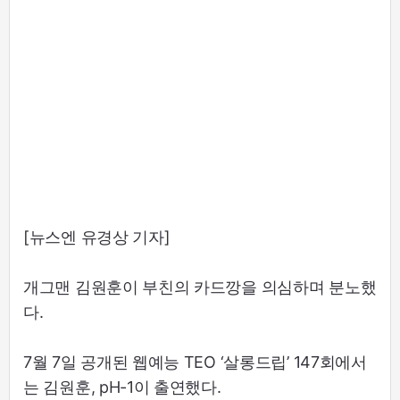
[뉴스엔 유경상 기자]
개그맨 김원훈이 부친의 카드깡을 의심하며 분노했
다.
7월 7일 공개된 웹예능 TEO ‘살롱드립’ 147회에서
는 김원훈, pH-1이 출연했다.