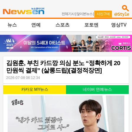
전체기사
|
많이본뉴스
|
사진구매
뉴스
연예
스포츠
포토엔
영상TV
김원훈, 부친 카드깡 의심 분노 “정확하게 20
만원씩 결제” (살롱드립)[결정적장면]
2026-07-08 06:12:34
카카오 MY뉴스
네이버 연예뉴스