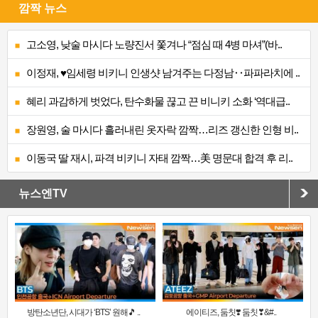
깜짝 뉴스
고소영, 낮술 마시다 노량진서 쫓겨나 “점심 때 4병 마셔”(바..
이정재, ♥임세령 비키니 인생샷 남겨주는 다정남‥파파라치에 ..
혜리 과감하게 벗었다, 탄수화물 끊고 끈 비니키 소화 ‘역대급..
장원영, 술 마시다 흘러내린 옷자락 깜짝…리즈 갱신한 인형 비..
이동국 딸 재시, 파격 비키니 자태 깜짝…美 명문대 합격 후 리..
뉴스엔TV
방탄소년단, 시대가 ‘BTS’ 원해🎵 ..
에이티즈, 둠칫❣️ 둠칫❣&#..