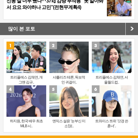
신동 살 너무 뺐나‥37㎏ 감량 부작용 “못 알아봐
서 요요 와야하나 고민”(전현무계획4)
많이 본 포토
트리플에스 김채연, 개
샤를리즈 테론, 독보적
트리플에스 김채연, 서
그맨 김규..
인 귀걸이..
울월드컵..
하지원, 한국 배우 최초
엔믹스 설윤 ‘눈부신 미
트와이스 쯔위 ‘갓경 쓴
MLB 시..
소’[포..
훈녀’..