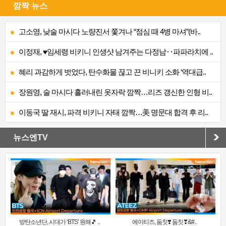
깜짝 뉴스
고소영, 낮술 마시다 노량진서 쫓겨나 “점심 때 4병 마셔”(바..
이정재, ♥임세령 비키니 인생샷 남겨주는 다정남‥파파라치에 ..
혜리 과감하게 벗었다, 탄수화물 끊고 끈 비니키 소화 ‘역대급..
장원영, 술 마시다 흘러내린 옷자락 깜짝…리즈 갱신한 인형 비..
이동국 딸 재시, 파격 비키니 자태 깜짝…美 명문대 합격 후 리..
뉴스엔TV
방탄소년단, 시대가 ‘BTS’ 원해🎵 ..
에이티즈, 둠칫❣️ 둠칫❣&#..