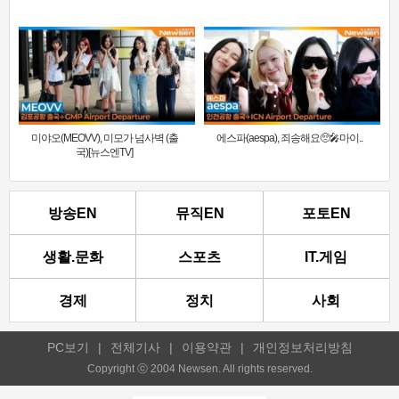
미야오(MEOVV), 미모가 넘사벽 (출
에스파(aespa), 죄송해요🥺🎤마이..
국)[뉴스엔TV]
방송EN
뮤직EN
포토EN
생활.문화
스포츠
IT.게임
경제
정치
사회
PC보기
|
전체기사
|
이용약관
|
개인정보처리방침
Copyright ⓒ 2004 Newsen. All rights reserved.