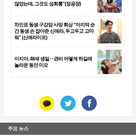
않았는데, 그것도 성희롱”(장공장)
차인표 동생 구강암 사망 회상 “마지막 순
간 동생 손 잡아준 신애라, 두고두고 고마
워” (신애라이프)
이지아, 48세 생일‥관리 어떻게 하길래
놀라운 동안 미모
주요 뉴스