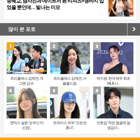
송혜교, 남사친과 데이트서 흰 티셔츠+청바지 입
었을 뿐인데…빛나는 미모
많이 본 포토
트리플에스 김채연, 개
트리플에스 김채연, 서
하지원, 한국 배우 최초
그맨 김규..
울월드컵..
MLB 시..
엔믹스 설윤 ‘눈부신 미
트와이스 쯔위 ‘갓경 쓴
안효섭 ‘작은 얼굴에 잘
소’[포..
훈녀’..
생김이 ..