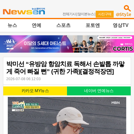
전체기사
|
많이본뉴스
|
사진구매
뉴스
연예
스포츠
포토엔
영상TV
박미선 “유방암 항암치료 독해서 손발톱 까맣
게 죽어 빠질 뻔” (귀한 가족)[결정적장면]
2026-07-08 06:12:03
카카오 MY뉴스
네이버 연예뉴스