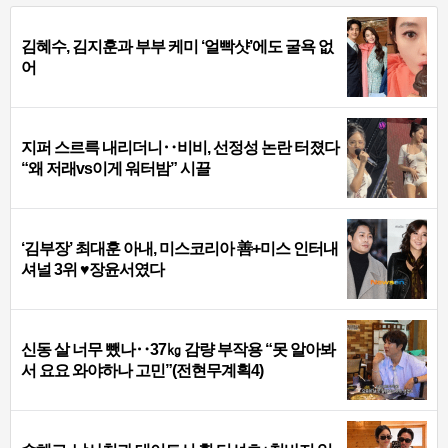
김혜수, 김지훈과 부부 케미 ‘얼빡샷’에도 굴욕 없
어
지퍼 스르륵 내리더니‥비비, 선정성 논란 터졌다
“왜 저래vs이게 워터밤” 시끌
‘김부장’ 최대훈 아내, 미스코리아 善+미스 인터내
셔널 3위 ♥장윤서였다
신동 살 너무 뺐나‥37㎏ 감량 부작용 “못 알아봐
서 요요 와야하나 고민”(전현무계획4)