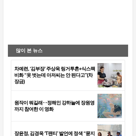
많이 본 뉴스
차예련, ‘김부장’ 주상욱 링거투혼+식스팩
비화 “옷 벗는데 아저씨는 안 된다고”(차
장금)
원작이 뭐길래‥정해인 강하늘에 장원영
까지 참여한 이 영화
장윤정, 김경욱 ‘T팬티’ 발언에 정색 “묻지