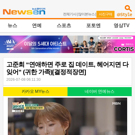
전체기사
|
많이본뉴스
|
사진구매
뉴스
연예
스포츠
포토엔
영상TV
고준희 “연애하면 주로 집 데이트, 헤어지면 다
잊어” (귀한 가족)[결정적장면]
2026-07-08 06:11:30
카카오 MY뉴스
네이버 연예뉴스