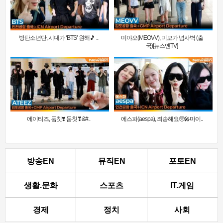
방탄소년단, 시대가 ‘BTS’ 원해🎵 ..
미야오(MEOVV), 미모가 넘사벽 (출
국)[뉴스엔TV]
에이티즈, 둠칫❣️ 둠칫❣&#..
에스파(aespa), 죄송해요🥺🎤마이..
방송EN
뮤직EN
포토EN
생활.문화
스포츠
IT.게임
경제
정치
사회