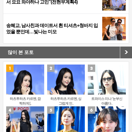
서 요요 와야하나 고민”(전현무계획4)
송혜교, 남사친과 데이트서 흰 티셔츠+청바지 입
었을 뿐인데…빛나는 미모
많이 본 포토
하츠투하츠 카르멘, 깜
하츠투하츠 카르멘, 싱
트와이스 미나 ‘눈부신
찍하게 [..
그럽게 인..
아름다..