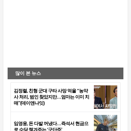
많이 본 뉴스
김정렬, 친형 군대 구타 사망 억울 “농약
사 처리, 범인 찾았지만…엄마는 이미 치
매”(데이앤나잇)
임영웅, 돈 다발 꺼냈다…즉석서 현금으
로 수당 챙겨주는 ‘구단주’