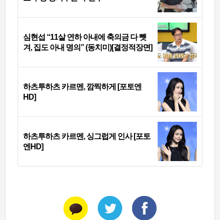
심현섭 “11살 연하 아내에 축의금 다 뺏
겨, 집도 아내 명의” (동치미)[결정적장면]
하츠투하츠 카르멘, 깜찍하게 [포토엔
HD]
하츠투하츠 카르멘, 싱그럽게 인사 [포토
엔HD]