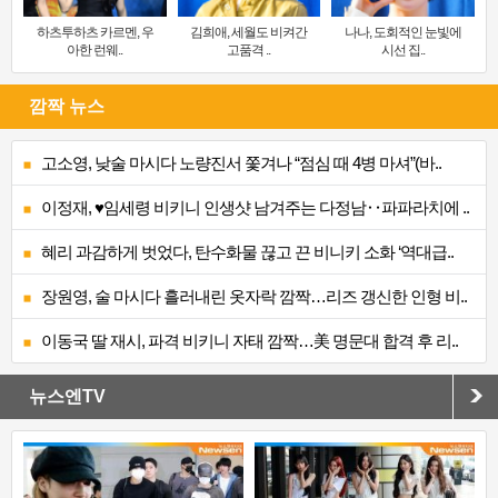
하츠투하츠 카르멘, 우
김희애, 세월도 비켜간
나나, 도회적인 눈빛에
아한 런웨..
고품격 ..
시선 집..
깜짝 뉴스
고소영, 낮술 마시다 노량진서 쫓겨나 “점심 때 4병 마셔”(바..
이정재, ♥임세령 비키니 인생샷 남겨주는 다정남‥파파라치에 ..
혜리 과감하게 벗었다, 탄수화물 끊고 끈 비니키 소화 ‘역대급..
장원영, 술 마시다 흘러내린 옷자락 깜짝…리즈 갱신한 인형 비..
이동국 딸 재시, 파격 비키니 자태 깜짝…美 명문대 합격 후 리..
뉴스엔TV