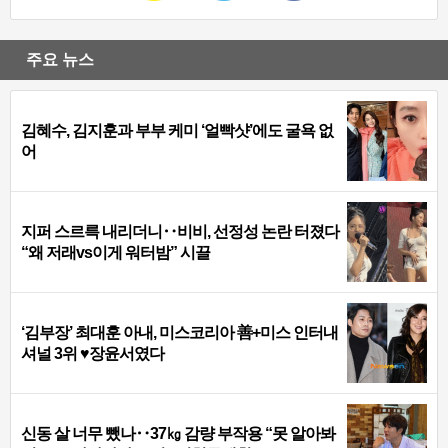
주요 뉴스
김혜수, 김지훈과 부부 케미 ‘얼빡샷’에도 굴욕 없
어
지퍼 스르륵 내리더니‥비비, 선정성 논란 터졌다
“왜 저래vs이게 워터밤” 시끌
‘김부장’ 최대훈 아내, 미스코리아 善+미스 인터내
셔널 3위 ♥장윤서였다
신동 살 너무 뺐나‥37㎏ 감량 부작용 “못 알아봐