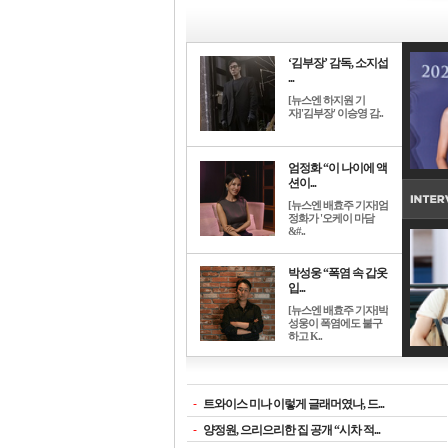
‘김부장’ 감독, 소지섭
...
[뉴스엔 하지원 기
자]'김부장' 이승영 감..
엄정화 “이 나이에 액
션이...
[뉴스엔 배효주 기자]엄
정화가 '오케이 마담
&#..
박성웅 “폭염 속 갑옷
입...
[뉴스엔 배효주 기자]박
성웅이 폭염에도 불구
하고 K..
-
트와이스 미나 이렇게 글래머였나, 드...
-
양정원, 으리으리한 집 공개 “시차 적...