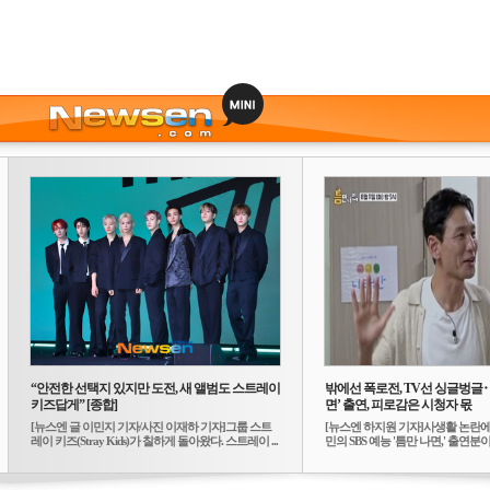
“안전한 선택지 있지만 도전, 새 앨범도 스트레이
밖에선 폭로전, TV선 싱글벙글
키즈답게” [종합]
면’ 출연, 피로감은 시청자 몫
[뉴스엔 글 이민지 기자/사진 이재하 기자]그룹 스트
[뉴스엔 하지원 기자]사생활 논란에
레이 키즈(Stray Kids)가 칠하게 돌아왔다. 스트레이 ...
민의 SBS 예능 '틈만 나면,' 출연분이 