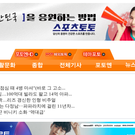
심 때 4병 마셔”(바로 그 고소...
…100억대 빌라도 팔고 14억 아파...
깜짝…리즈 갱신한 인형 비주얼
는 다정남‥파파라치에 걸린 11년차...
 비니키 소화 ‘역대급’