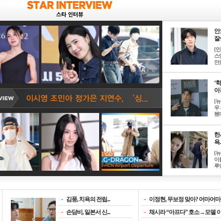
안
잘생
[
스
안효
‘
아? 
[
우
됐다
한
욕..
[
이
루언
-
김풍, 치욕의 전립...
-
이정현, 무보정 맞아? 어마어마한
-
손담비, 일본서 신...
-
채시라 “아프다” 호소→모델 이소