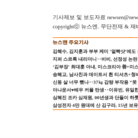
기사제보 및 보도자료 newsen@news
copyrightⓒ 뉴스엔. 무단전재 & 
김혜수, 김지훈과 부부 케미 ‘얼빡샷’에도
지퍼 스르륵 내리더니‥비비, 선정성 논란 터
‘김부장’ 최대훈 아내, 미스코리아 善+미
송혜교, 남사친과 데이트서 흰 티셔츠+청
신동 살 너무 뺐나‥37㎏ 감량 부작용 “못
아나운서♥배우 커플 탄생‥이유빈, 유일한 최
심혜진 조카 심재원, 00년생과 단둘이 하룻밤
삼성전자 4만 원대에 산 김구라, 15년 보유