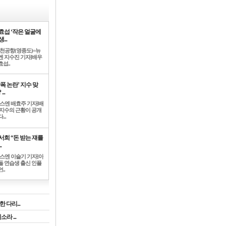
효섭 ‘작은 얼굴에
...
인천공항(영종도)=뉴
엔 지수진 기자]배우
섭..
학폭 논란’ 지수 맞
...
뉴스엔 배효주 기자]배
 지수의 근황이 공개
...
서희 “돈 받는 쟤를
.
뉴스엔 이슬기 기자]아
돌 연습생 출신 인플
..
 다리...
라 ...