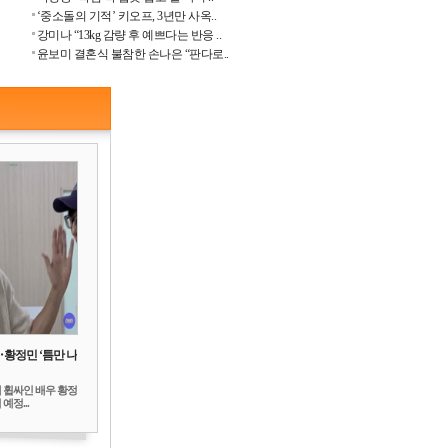
‘중소돌의 기적’ 키오프, 3년만 사옥..
강미나 “13kg 감량 후 예쁘다는 반응 ..
윤보미 결혼식 불참한 손나은 “판다로..
‥황정민 ‘틈만 나
 휩싸인 배우 황정
예정...