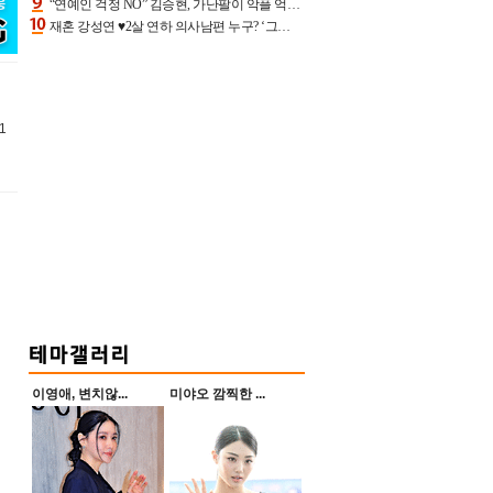
“연예인 걱정 NO” 김승현, 가난팔이 악플 억울할만‥아내+딸과 日 여행
재혼 강성연 ♥2살 연하 의사남편 누구? ‘그알’ 자문의에 훈남 비주얼 초엘리트 스펙 [종합]
1
이영애, 변치않...
미야오 깜찍한 ...