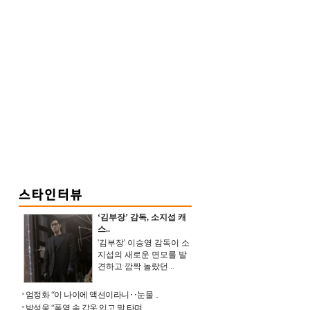
‘김부장’ 감독, 소지섭 캐
스..
'김부장' 이승영 감독이 소
지섭의 새로운 면모를 발
견하고 깜짝 놀랐던 ..
엄정화 “이 나이에 액션이라니‥눈물 ..
박성웅 “폭염 속 갑옷 입고 말 타며 ..