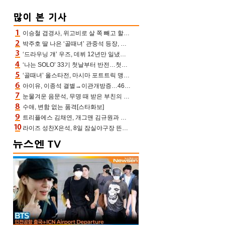
이승철 겹경사, 위고비로 살 쪽 빼고 할아버지 된다‥마음으로 낳은 딸 임신 자랑(유퀴즈)
박주호 딸 나은 ‘골때녀’ 관중석 등장, 김민재 복제인간 보고 혼란 [결정적장면]
‘드라우닝 걔’ 우즈, 데뷔 12년만 일냈다…체조경기장 입성 확정
‘나는 SOLO’ 33기 첫날부터 반전…첫인상 0표 영호, 호감남 급부상
‘골때녀’ 올스타전, 마시마 포트트릭 맹추격전 5:4 골 잔치 ‘짜릿’ [어제TV]
아이유, 이종석 결별→이관개방증…46장 꽉 채운 유애나 ♥ “열심히 사는 중”
눈물겨운 음문석, 무명 때 받은 부친의 전재산→폐암 父 세상 떠나기 전 여행(유퀴즈)[어제TV]
수애, 변함 없는 품격[스타화보]
트리플에스 김채연, 개그맨 김규원과 함께 프리뷰쇼 진행 [포토엔HD]
라이즈 성찬X은석, 8일 잠실야구장 뜬다…시구 시타+특별공연까지