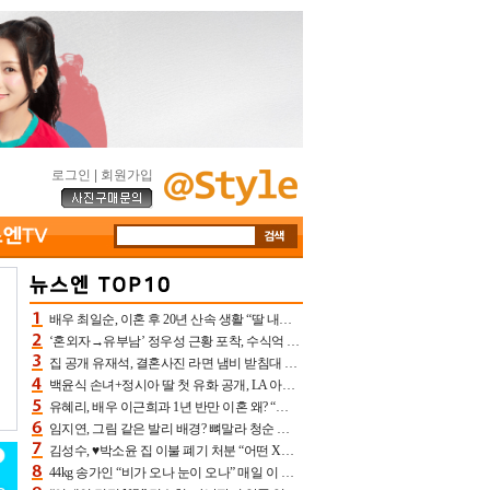
로그인
|
회원가입
배우 최일순, 이혼 후 20년 산속 생활 “딸 내가 버렸다고 원망‥맘 아파”(특종)[어제TV]
‘혼외자→유부남’ 정우성 근황 포착, 수식억 해킹 피해 후배 만났다 “존경하는”
집 공개 유재석, 결혼사진 라면 냄비 받침대 되고 분노‥가족사진도 피해(놀뭐)[어제TV]
백윤식 손녀+정시아 딸 첫 유화 공개, LA 아트쇼→서울국제조각페스타 작가다운 수준급 실력
유혜리, 배우 이근희과 1년 반만 이혼 왜? “식칼 꽂고 의자 던져” 충격 폭로(특종)[어제TV]
임지연, 그림 같은 발리 배경? 뼈말라 청순 비키니 핏에 상대 안 되네
김성수, ♥박소윤 집 이불 폐기 처분 “어떤 X이랑 썼을지 몰라” 질투(신랑수업2)[어제TV]
44kg 송가인 “비가 오나 눈이 오나” 매일 이 운동, 허벅지 근육량 상승+체지방 감소