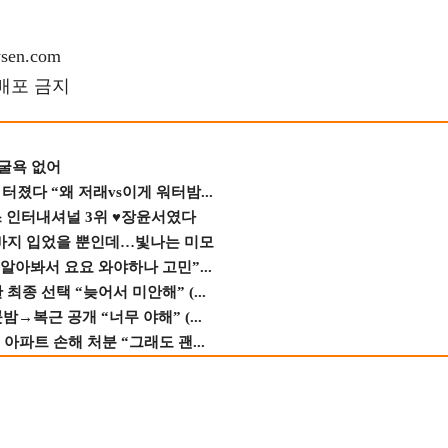
en.com
재배포 금지
 굴욕 없어
졌다 “왜 저래vs이게 워터밤...
스 인터내셔널 3위 ♥장윤서였다
바지 입었을 뿐인데…빛나는 미모
 알아봐서 요요 와야하나 고민”...
종 선택 “늦어서 미안해” (...
→복근 공개 “너무 야해” (...
 아파트 손해 처분 “그래도 괜...