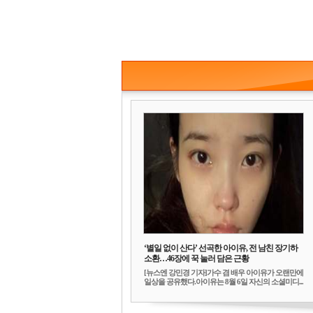
‘별일 없이 산다’ 선곡한 아이유, 전 남친 장기하
소환…46장에 꾹 눌러 담은 근황
[뉴스엔 강민경 기자]가수 겸 배우 아이유가 오랜만에
일상을 공유했다.아이유는 8월 6일 자신의 소셜미디...