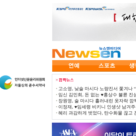
고소영, 낮술 마시다 노량진서 쫓겨나 “점
임신 김민희, 돈 없는 ♥홍상수 불륜 진심
장원영, 술 마시다 흘러내린 옷자락 
이정재, ♥임세령 비키니 인생샷 남겨주
혜리 과감하게 벗었다, 탄수화물 끊고 끈