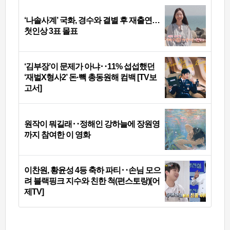
‘나솔사계’ 국화, 경수와 결별 후 재출연…
첫인상 3표 몰표
‘김부장’이 문제가 아냐‥11% 섭섭했던
‘재벌X형사2’ 돈·빽 총동원해 컴백 [TV보
고서]
원작이 뭐길래‥정해인 강하늘에 장원영
까지 참여한 이 영화
이찬원, 황윤성 4등 축하 파티‥손님 모으
려 블랙핑크 지수와 친한 척(편스토랑)[어
제TV]