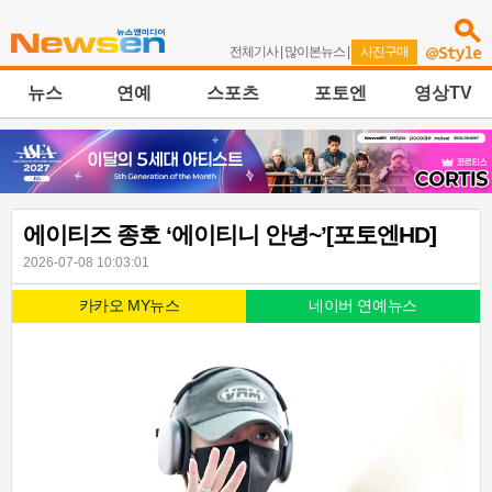
전체기사
|
많이본뉴스
|
사진구매
뉴스
연예
스포츠
포토엔
영상TV
에이티즈 종호 ‘에이티니 안녕~’[포토엔HD]
2026-07-08 10:03:01
카카오 MY뉴스
네이버 연예뉴스