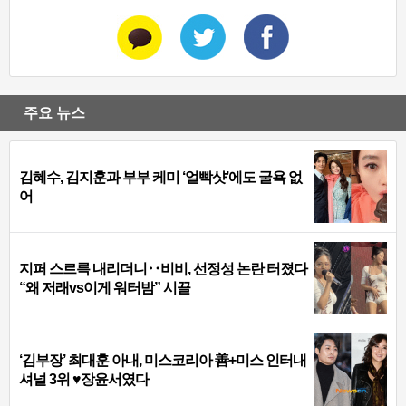
주요 뉴스
김혜수, 김지훈과 부부 케미 ‘얼빡샷’에도 굴욕 없
어
지퍼 스르륵 내리더니‥비비, 선정성 논란 터졌다
“왜 저래vs이게 워터밤” 시끌
‘김부장’ 최대훈 아내, 미스코리아 善+미스 인터내
셔널 3위 ♥장윤서였다