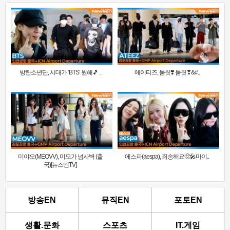
방탄소년단, 시대가 ‘BTS’ 원해🎵 ..
에이티즈, 둠칫❣️ 둠칫❣&#..
미야오(MEOVV), 미모가 넘사벽 (출
에스파(aespa), 죄송해요🥺🎤마이..
국)[뉴스엔TV]
방송EN
뮤직EN
포토EN
생활.문화
스포츠
IT.게임