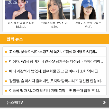
하지원, 한국 배우 최초
엔믹스 설윤 ‘눈부신 미
트와이스 쯔위 ‘갓경 쓴
MLB 시..
소’[포..
훈녀’..
깜짝 뉴스
고소영, 낮술 마시다 노량진서 쫓겨나 “점심 때 4병 마셔”(바..
이정재, ♥임세령 비키니 인생샷 남겨주는 다정남‥파파라치에 ..
혜리 과감하게 벗었다, 탄수화물 끊고 끈 비니키 소화 ‘역대급..
장원영, 술 마시다 흘러내린 옷자락 깜짝…리즈 갱신한 인형 비..
이동국 딸 재시, 파격 비키니 자태 깜짝…美 명문대 합격 후 리..
뉴스엔TV