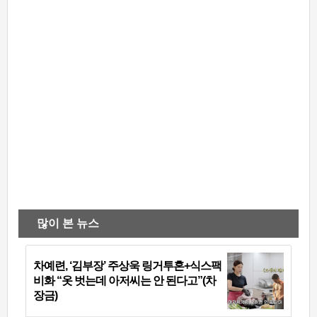
많이 본 뉴스
차예련, ‘김부장’ 주상욱 링거투혼+식스팩
비화 “옷 벗는데 아저씨는 안 된다고”(차
장금)