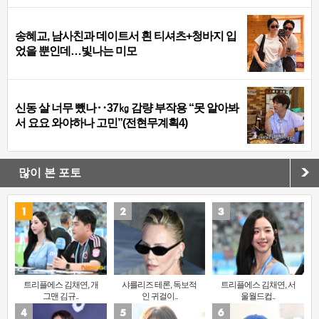
송혜교, 남사친과 데이트서 흰 티셔츠+청바지 입
었을 뿐인데…빛나는 미모
신동 살 너무 뺐나‥37㎏ 감량 부작용 “못 알아봐
서 요요 와야하나 고민”(전현무계획4)
많이 본 포토
트리플에스 김채연, 개
샤를리즈 테론, 독보적
트리플에스 김채연, 서
그맨 김규..
인 귀걸이..
울월드컵..