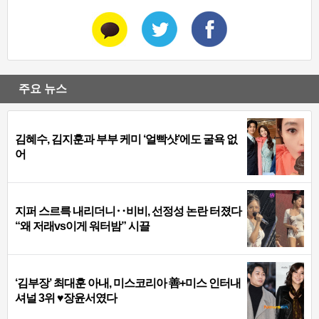
주요 뉴스
김혜수, 김지훈과 부부 케미 ‘얼빡샷’에도 굴욕 없
어
지퍼 스르륵 내리더니‥비비, 선정성 논란 터졌다
“왜 저래vs이게 워터밤” 시끌
‘김부장’ 최대훈 아내, 미스코리아 善+미스 인터내
셔널 3위 ♥장윤서였다