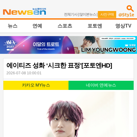
전체기사
|
많이본뉴스
|
사진구매
뉴스
연예
스포츠
포토엔
영상TV
에이티즈 성화 ‘시크한 표정’[포토엔HD]
2026-07-08 10:00:01
카카오 MY뉴스
네이버 연예뉴스