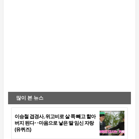
많이 본 뉴스
이승철 겹경사, 위고비로 살 쪽 빼고 할아
버지 된다‥마음으로 낳은 딸 임신 자랑
(유퀴즈)