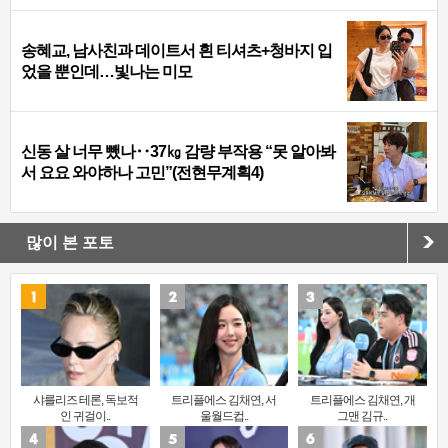
송혜교, 남사친과 데이트서 흰 티셔츠+청바지 입
었을 뿐인데…빛나는 미모
신동 살 너무 뺐나‥37㎏ 감량 부작용 “못 알아봐
서 요요 와야하나 고민”(전현무계획4)
많이 본 포토
샤를리즈 테론, 독보적
트리플에스 김채연, 서
트리플에스 김채연, 개
인 귀걸이..
울월드컵..
그맨 김규..