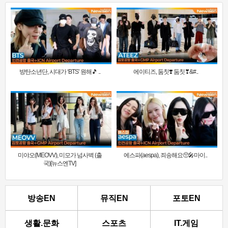
방탄소년단, 시대가 ‘BTS’ 원해🎵 ..
에이티즈, 둠칫❣️ 둠칫❣&#..
미야오(MEOVV), 미모가 넘사벽 (출
에스파(aespa), 죄송해요🥺🎤마이..
국)[뉴스엔TV]
방송EN
뮤직EN
포토EN
생활.문화
스포츠
IT.게임