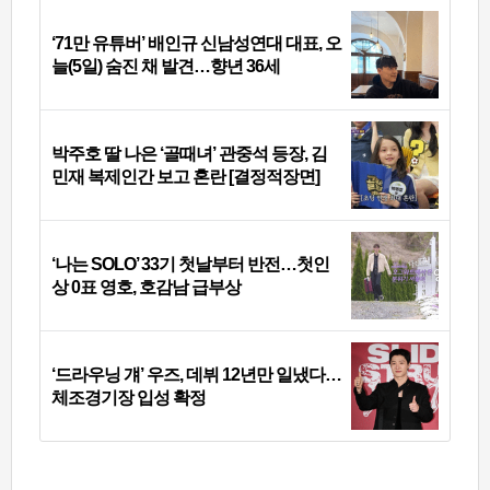
‘71만 유튜버’ 배인규 신남성연대 대표, 오
늘(5일) 숨진 채 발견…향년 36세
박주호 딸 나은 ‘골때녀’ 관중석 등장, 김
민재 복제인간 보고 혼란 [결정적장면]
‘나는 SOLO’ 33기 첫날부터 반전…첫인
상 0표 영호, 호감남 급부상
‘드라우닝 걔’ 우즈, 데뷔 12년만 일냈다…
체조경기장 입성 확정