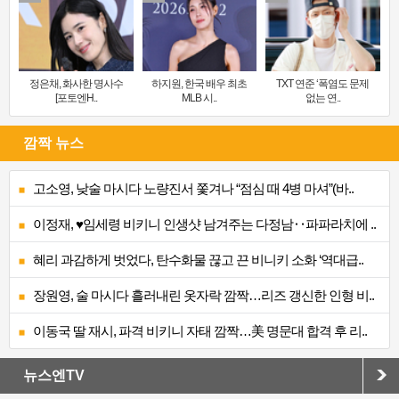
정은채, 화사한 명사수
하지원, 한국 배우 최초
TXT 연준 ‘폭염도 문제
[포토엔H..
MLB 시..
없는 연..
깜짝 뉴스
고소영, 낮술 마시다 노량진서 쫓겨나 “점심 때 4병 마셔”(바..
이정재, ♥임세령 비키니 인생샷 남겨주는 다정남‥파파라치에 ..
혜리 과감하게 벗었다, 탄수화물 끊고 끈 비니키 소화 ‘역대급..
장원영, 술 마시다 흘러내린 옷자락 깜짝…리즈 갱신한 인형 비..
이동국 딸 재시, 파격 비키니 자태 깜짝…美 명문대 합격 후 리..
뉴스엔TV