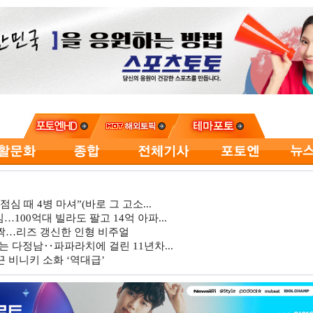
심 때 4병 마셔”(바로 그 고소...
…100억대 빌라도 팔고 14억 아파...
깜짝…리즈 갱신한 인형 비주얼
는 다정남‥파파라치에 걸린 11년차...
 비니키 소화 ‘역대급’