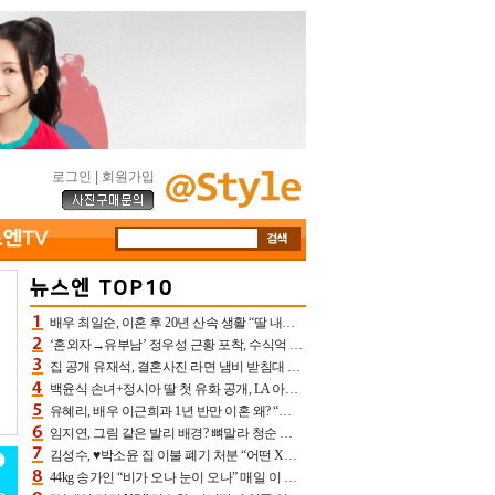
로그인
|
회원가입
배우 최일순, 이혼 후 20년 산속 생활 “딸 내가 버렸다고 원망‥맘 아파”(특종)[어제TV]
‘혼외자→유부남’ 정우성 근황 포착, 수식억 해킹 피해 후배 만났다 “존경하는”
집 공개 유재석, 결혼사진 라면 냄비 받침대 되고 분노‥가족사진도 피해(놀뭐)[어제TV]
백윤식 손녀+정시아 딸 첫 유화 공개, LA 아트쇼→서울국제조각페스타 작가다운 수준급 실력
유혜리, 배우 이근희과 1년 반만 이혼 왜? “식칼 꽂고 의자 던져” 충격 폭로(특종)[어제TV]
임지연, 그림 같은 발리 배경? 뼈말라 청순 비키니 핏에 상대 안 되네
김성수, ♥박소윤 집 이불 폐기 처분 “어떤 X이랑 썼을지 몰라” 질투(신랑수업2)[어제TV]
44kg 송가인 “비가 오나 눈이 오나” 매일 이 운동, 허벅지 근육량 상승+체지방 감소