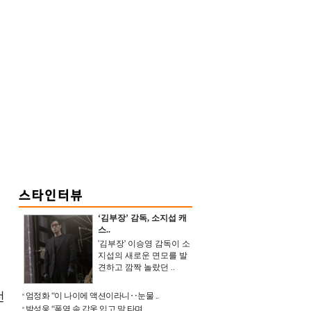
‘김부장’ 감독, 소지섭 캐
스..
'김부장' 이승영 감독이 소
지섭의 새로운 면모를 발
견하고 깜짝 놀랐던 ..
전
엄정화 “이 나이에 액션이라니‥눈물 ..
박성웅 “폭염 속 갑옷 입고 말 타며 ..