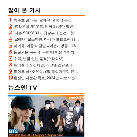
박주호 딸 나은 ‘골때녀’ 관중석 등장, 김민재 복제인간 보고 혼란 [결정적장면]
‘드라우닝 걔’ 우즈, 데뷔 12년만 일냈다…체조경기장 입성 확정
‘나는 SOLO’ 33기 첫날부터 반전…첫인상 0표 영호, 호감남 급부상
‘골때녀’ 올스타전, 마시마 포트트릭 맹추격전 5:4 골 잔치 ‘짜릿’ [어제TV]
아이유, 이종석 결별→이관개방증…46장 꽉 채운 유애나 ♥ “열심히 사는 중”
눈물겨운 음문석, 무명 때 받은 부친의 전재산→폐암 父 세상 떠나기 전 여행(유퀴즈)[어제TV]
수애, 변함 없는 품격[스타화보]
트리플에스 김채연, 개그맨 김규원과 함께 프리뷰쇼 진행 [포토엔HD]
라이즈 성찬X은석, 8일 잠실야구장 뜬다…시구 시타+특별공연까지
황정민 사생활 폭로, 2024년 제보자 있었나 “네가 회사에 전화했니” 녹취록 공개 파장