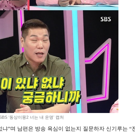
SBS ‘동상이몽2 너는 내 운명’ 캡처
없냐”며 남편은 방송 욕심이 없는지 질문하자 신기루는 “