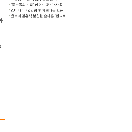
‘중소돌의 기적’ 키오프, 3년만 사옥..
강미나 “13kg 감량 후 예쁘다는 반응 ..
윤보미 결혼식 불참한 손나은 “판다로..
아
루