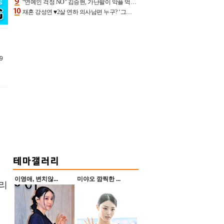
“연예인 걱정 NO” 김승현, 가난팔이 악플 억울할만‥아내+딸과 日 여행
재혼 강성연 ♥2살 연하 의사남편 누구? ‘그알’ 자문의에 훈남 비주얼 초엘리트 스펙 [종합]
9
이영애, 변치않...
미야오 깜찍한 ...
끼리