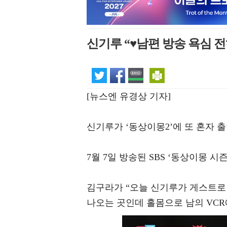
신기루 “♥남편 방송 욕심 전
[뉴스엔 유경상 기자]
신기루가 ‘동상이몽2’에 또 혼자 
7월 7일 방송된 SBS ‘동상이몽 
김구라가 “오늘 신기루가 게스트로
나오는 곳인데 홀몸으로 남의 VCR