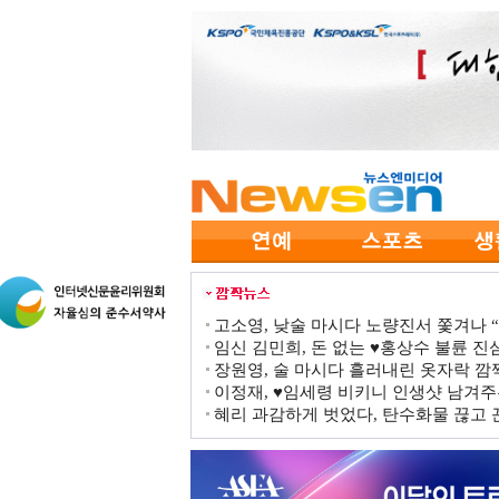
고소영, 낮술 마시다 노량진서 쫓겨나 “점
임신 김민희, 돈 없는 ♥홍상수 불륜 진심
장원영, 술 마시다 흘러내린 옷자락 
이정재, ♥임세령 비키니 인생샷 남겨주
혜리 과감하게 벗었다, 탄수화물 끊고 끈