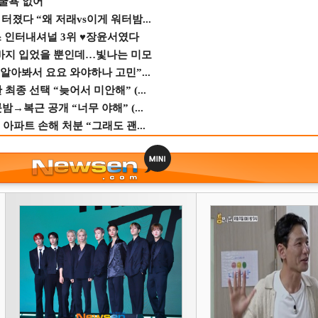
 굴욕 없어
졌다 “왜 저래vs이게 워터밤...
스 인터내셔널 3위 ♥장윤서였다
바지 입었을 뿐인데…빛나는 미모
 알아봐서 요요 와야하나 고민”...
종 선택 “늦어서 미안해” (...
→복근 공개 “너무 야해” (...
 아파트 손해 처분 “그래도 괜...