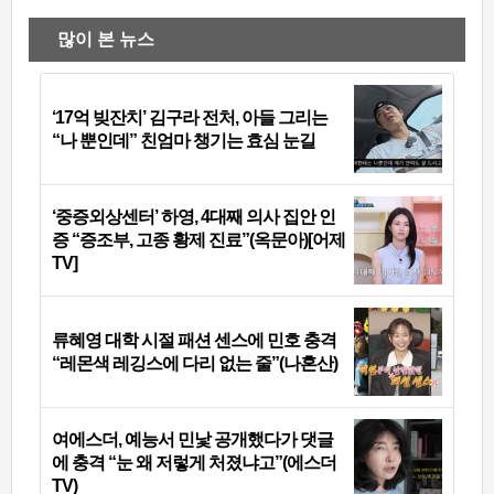
많이 본 뉴스
‘17억 빚잔치’ 김구라 전처, 아들 그리는
“나 뿐인데” 친엄마 챙기는 효심 눈길
‘중증외상센터’ 하영, 4대째 의사 집안 인
증 “증조부, 고종 황제 진료”(옥문아)[어제
TV]
류혜영 대학 시절 패션 센스에 민호 충격
“레몬색 레깅스에 다리 없는 줄”(나혼산)
여에스더, 예능서 민낯 공개했다가 댓글
에 충격 “눈 왜 저렇게 처졌냐고”(에스더
TV)