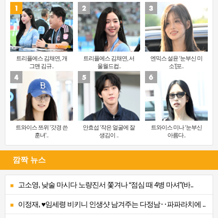
트리플에스 김채연, 개
트리플에스 김채연, 서
엔믹스 설윤 ‘눈부신 미
그맨 김규..
울월드컵..
소’[포..
트와이스 쯔위 ‘갓경 쓴
안효섭 ‘작은 얼굴에 잘
트와이스 미나 ‘눈부신
훈녀’..
생김이 ..
아름다..
깜짝 뉴스
고소영, 낮술 마시다 노량진서 쫓겨나 “점심 때 4병 마셔”(바..
이정재, ♥임세령 비키니 인생샷 남겨주는 다정남‥파파라치에 ..