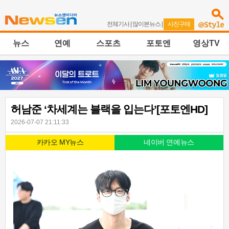
전체기사
|
많이본뉴스
|
사진구매
뉴스
연예
스포츠
포토엔
영상TV
허남준 ‘차세계는 블랙을 입는다’[포토엔HD]
2026-07-07 21:11:33
카카오 MY뉴스
네이버 연예뉴스