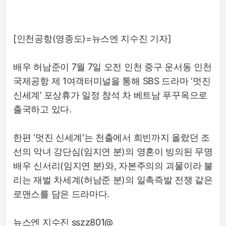
[인천공항(영종도)=뉴스엔 지수진 기자]
배우 허남준이 7월 7일 오전 인천 중구 운서동 인천
국제공항 제 1여객터미널을 통해 SBS 드라마 ‘멋진
신세계’ 포상휴가 일정 참석 차 베트남 푸꾸옥으로
출국하고 있다.
한편 '멋진 신세계'는 천출에서 희빈까지 올랐던 조
선의 악녀 강단심(임지연 분)의 영혼이 빙의된 무명
배우 신서리(임지연 분)와, 자본주의의 괴물이라 불
리는 재벌 차세계(허남준 분)의 일촉즉발 전쟁 같은
로맨스를 담은 드라마다.
뉴스엔 지수진 sszz801@