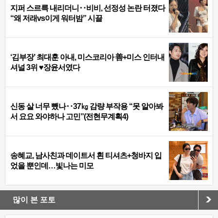
지퍼 스르륵 내리더니‥비비, 선정성 논란 터졌다
“왜 저래vs이게 워터밤” 시끌
‘김부장’ 최대훈 아내, 미스코리아 善+미스 인터내
셔널 3위 ♥장윤서였다
신동 살 너무 뺐나‥37㎏ 감량 부작용 “못 알아봐
서 요요 와야하나 고민”(전현무계획4)
송혜교, 남사친과 데이트서 흰 티셔츠+청바지 입
었을 뿐인데…빛나는 미모
많이 본 포토