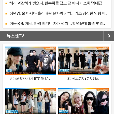
혜리 과감하게 벗었다, 탄수화물 끊고 끈 비니키 소화 ‘역대급..
장원영, 술 마시다 흘러내린 옷자락 깜짝…리즈 갱신한 인형 비..
이동국 딸 재시, 파격 비키니 자태 깜짝…美 명문대 합격 후 리..
뉴스엔TV
방탄소년단, 시대가 ‘BTS’ 원해🎵 ..
에이티즈, 둠칫❣️ 둠칫❣&#..