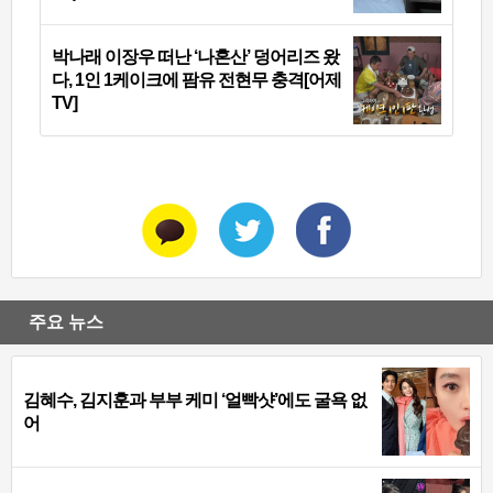
박나래 이장우 떠난 ‘나혼산’ 덩어리즈 왔
다, 1인 1케이크에 팜유 전현무 충격[어제
TV]
주요 뉴스
김혜수, 김지훈과 부부 케미 ‘얼빡샷’에도 굴욕 없
어