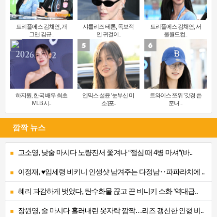
트리플에스 김채연, 개
샤를리즈 테론, 독보적
트리플에스 김채연, 서
그맨 김규..
인 귀걸이..
울월드컵..
하지원, 한국 배우 최초
엔믹스 설윤 ‘눈부신 미
트와이스 쯔위 ‘갓경 쓴
MLB 시..
소’[포..
훈녀’..
깜짝 뉴스
고소영, 낮술 마시다 노량진서 쫓겨나 “점심 때 4병 마셔”(바..
이정재, ♥임세령 비키니 인생샷 남겨주는 다정남‥파파라치에 ..
혜리 과감하게 벗었다, 탄수화물 끊고 끈 비니키 소화 ‘역대급..
장원영, 술 마시다 흘러내린 옷자락 깜짝…리즈 갱신한 인형 비..