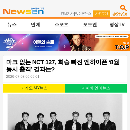
전체기사
|
많이본뉴스
|
사진구매
뉴스
연예
스포츠
포토엔
영상TV
마크 없는 NCT 127, 희승 빠진 엔하이픈 ‘8월
동시 출격’ 결과는?
2026-07-08 06:09:01
카카오 MY뉴스
네이버 연예뉴스