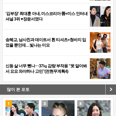
‘김부장’ 최대훈 아내, 미스코리아 善+미스 인터내
셔널 3위 ♥장윤서였다
송혜교, 남사친과 데이트서 흰 티셔츠+청바지 입
었을 뿐인데…빛나는 미모
신동 살 너무 뺐나‥37㎏ 감량 부작용 “못 알아봐
서 요요 와야하나 고민”(전현무계획4)
많이 본 포토