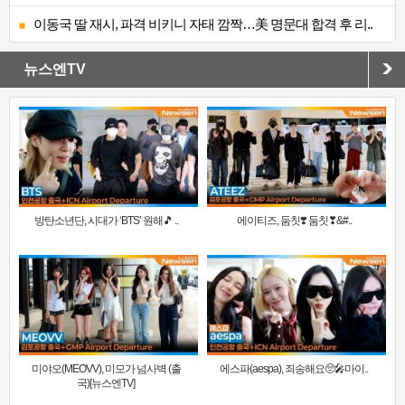
이동국 딸 재시, 파격 비키니 자태 깜짝…美 명문대 합격 후 리..
뉴스엔TV
방탄소년단, 시대가 ‘BTS’ 원해🎵 ..
에이티즈, 둠칫❣️ 둠칫❣&#..
미야오(MEOVV), 미모가 넘사벽 (출
에스파(aespa), 죄송해요🥺🎤마이..
국)[뉴스엔TV]