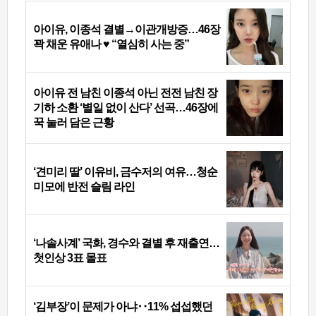
아이유, 이종석 결별→이관개방증…46장
꽉 채운 유애나 ♥ “열심히 사는 중”
아이유 전 남친 이종석 아닌 전전 남친 장
기하 소환 ‘별일 없이 산다’ 선곡…46장에
꾹 눌러 담은 근황
‘견미리 딸’ 이유비, 금수저의 여유…청순
미모에 반전 슬림 라인
‘나솔사계’ 국화, 경수와 결별 후 재출연…
첫인상 3표 몰표
‘김부장’이 문제가 아냐‥11% 섭섭했던