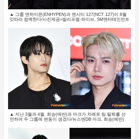
▲ 그룹 엔하이픈(ENHYPEN)과 엔시티 127(NCT 127)이 8월
잇따라 컴백한다/사진제공=빌리프랩-하이브, SM엔터테인먼트
▲ 지난 3월과 4월, 희승(에반)과 마크가 차례로 팀 탈퇴를 선
언하며 두 그룹에 변동이 생겼다/뉴스엔DB 마크, 희승(에반)