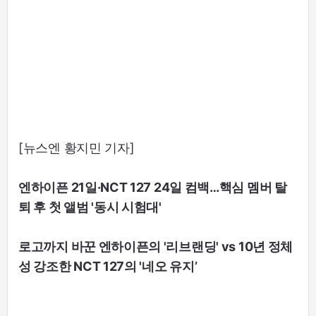
[뉴스엔 황지민 기자]
엔하이픈 21일·NCT 127 24일 컴백…핵심 멤버 탈
퇴 후 첫 앨범 '동시 시험대'
로고까지 바꾼 엔하이픈의 '리브랜딩' vs 10년 정체
성 강조한 NCT 127의 '네오 유지’