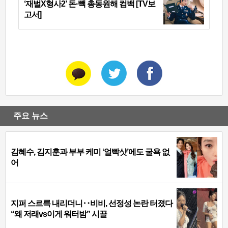
‘재벌X형사2’ 돈·빽 총동원해 컴백 [TV보
고서]
주요 뉴스
김혜수, 김지훈과 부부 케미 ‘얼빡샷’에도 굴욕 없
어
지퍼 스르륵 내리더니‥비비, 선정성 논란 터졌다
“왜 저래vs이게 워터밤” 시끌