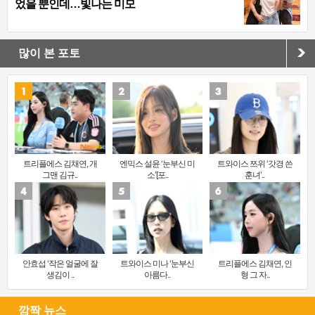
었을 뿐인데…빛나는 미모
많이 본 포토
트리플에스 김채연, 개
엔믹스 설윤 ‘눈부신 미
트와이스 쯔위 ‘갓경 쓴
그맨 김규..
소’[포..
훈녀’..
안효섭 ‘작은 얼굴에 잘
트와이스 미나 ‘눈부신
트리플에스 김채연, 인
생김이 ..
아름다..
형 그 자..
깜짝 뉴스