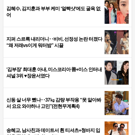
김혜수, 김지훈과 부부 케미 ‘얼빡샷’에도 굴욕 없
어
지퍼 스르륵 내리더니‥비비, 선정성 논란 터졌다
“왜 저래vs이게 워터밤” 시끌
‘김부장’ 최대훈 아내, 미스코리아 善+미스 인터내
셔널 3위 ♥장윤서였다
신동 살 너무 뺐나‥37㎏ 감량 부작용 “못 알아봐
서 요요 와야하나 고민”(전현무계획4)
송혜교, 남사친과 데이트서 흰 티셔츠+청바지 입