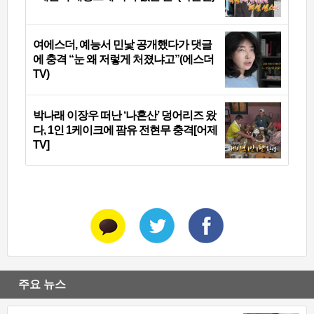
여에스더, 예능서 민낯 공개했다가 댓글
에 충격 “눈 왜 저렇게 처졌냐고”(에스더
TV)
박나래 이장우 떠난 ‘나혼산’ 덩어리즈 왔
다, 1인 1케이크에 팜유 전현무 충격[어제
TV]
주요 뉴스