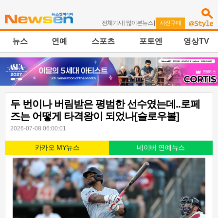
전체기사
|
많이본뉴스
|
사진구매
뉴스
연예
스포츠
포토엔
영상TV
두 번이나 버림받은 평범한 선수였는데..로페
즈는 어떻게 타격왕이 되었나[슬로우볼]
2026-07-08 06:00:01
카카오 MY뉴스
네이버 연예뉴스