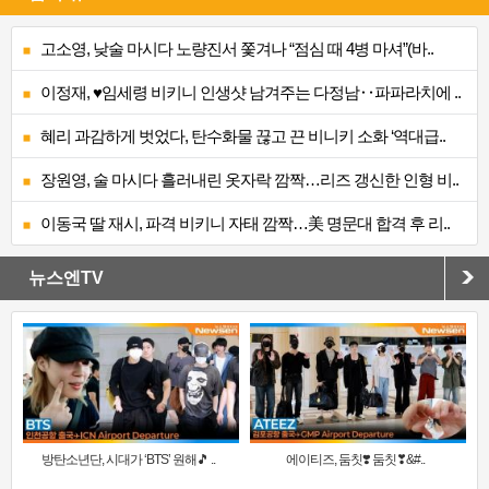
고소영, 낮술 마시다 노량진서 쫓겨나 “점심 때 4병 마셔”(바..
이정재, ♥임세령 비키니 인생샷 남겨주는 다정남‥파파라치에 ..
혜리 과감하게 벗었다, 탄수화물 끊고 끈 비니키 소화 ‘역대급..
장원영, 술 마시다 흘러내린 옷자락 깜짝…리즈 갱신한 인형 비..
이동국 딸 재시, 파격 비키니 자태 깜짝…美 명문대 합격 후 리..
뉴스엔TV
방탄소년단, 시대가 ‘BTS’ 원해🎵 ..
에이티즈, 둠칫❣️ 둠칫❣&#..