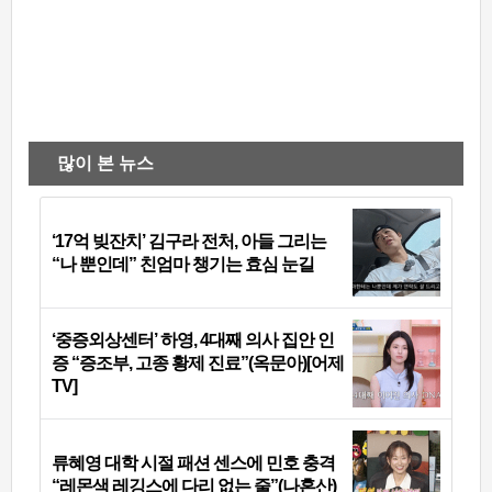
많이 본 뉴스
‘17억 빚잔치’ 김구라 전처, 아들 그리는
“나 뿐인데” 친엄마 챙기는 효심 눈길
‘중증외상센터’ 하영, 4대째 의사 집안 인
증 “증조부, 고종 황제 진료”(옥문아)[어제
TV]
류혜영 대학 시절 패션 센스에 민호 충격
“레몬색 레깅스에 다리 없는 줄”(나혼산)