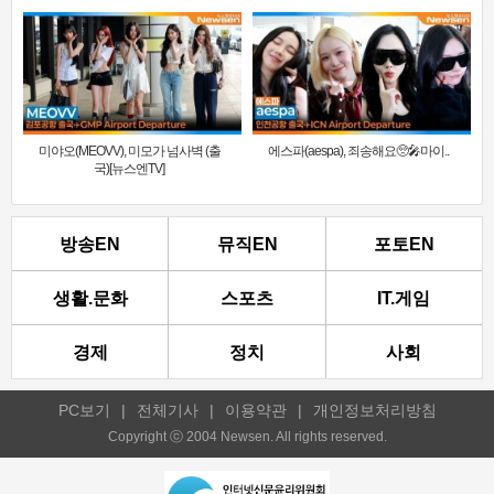
미야오(MEOVV), 미모가 넘사벽 (출
에스파(aespa), 죄송해요🥺🎤마이..
국)[뉴스엔TV]
방송EN
뮤직EN
포토EN
생활.문화
스포츠
IT.게임
경제
정치
사회
PC보기
|
전체기사
|
이용약관
|
개인정보처리방침
Copyright ⓒ 2004 Newsen. All rights reserved.