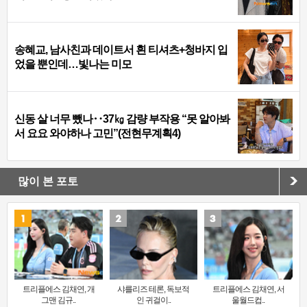
송혜교, 남사친과 데이트서 흰 티셔츠+청바지 입
었을 뿐인데…빛나는 미모
신동 살 너무 뺐나‥37㎏ 감량 부작용 “못 알아봐
서 요요 와야하나 고민”(전현무계획4)
많이 본 포토
트리플에스 김채연, 개
샤를리즈 테론, 독보적
트리플에스 김채연, 서
그맨 김규..
인 귀걸이..
울월드컵..