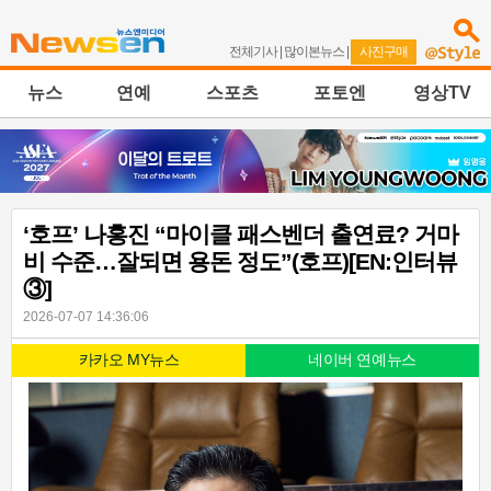
전체기사
|
많이본뉴스
|
사진구매
뉴스
연예
스포츠
포토엔
영상TV
‘호프’ 나홍진 “마이클 패스벤더 출연료? 거마
비 수준…잘되면 용돈 정도”(호프)[EN:인터뷰
③]
2026-07-07 14:36:06
카카오 MY뉴스
네이버 연예뉴스