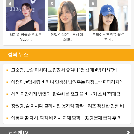
하지원, 한국 배우 최초
엔믹스 설윤 ‘눈부신 미
트와이스 쯔위 ‘갓경 쓴
MLB 시..
소’[포..
훈녀’..
깜짝 뉴스
고소영, 낮술 마시다 노량진서 쫓겨나 “점심 때 4병 마셔”(바..
이정재, ♥임세령 비키니 인생샷 남겨주는 다정남‥파파라치에 ..
혜리 과감하게 벗었다, 탄수화물 끊고 끈 비니키 소화 ‘역대급..
장원영, 술 마시다 흘러내린 옷자락 깜짝…리즈 갱신한 인형 비..
이동국 딸 재시, 파격 비키니 자태 깜짝…美 명문대 합격 후 리..
뉴스엔TV