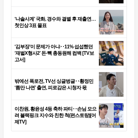
‘나솔사계’ 국화, 경수와 결별 후 재출연…
첫인상 3표 몰표
‘김부장’이 문제가 아냐‥11% 섭섭했던
‘재벌X형사2’ 돈·빽 총동원해 컴백 [TV보
고서]
밖에선 폭로전, TV선 싱글벙글‥황정민
‘틈만 나면’ 출연, 피로감은 시청자 몫
이찬원, 황윤성 4등 축하 파티‥손님 모으
려 블랙핑크 지수와 친한 척(편스토랑)[어
제TV]