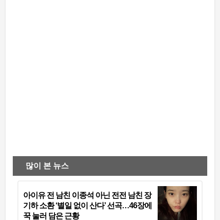
많이 본 뉴스
아이유 전 남친 이종석 아닌 전전 남친 장
기하 소환 ‘별일 없이 산다’ 선곡…46장에
꾹 눌러 담은 근황