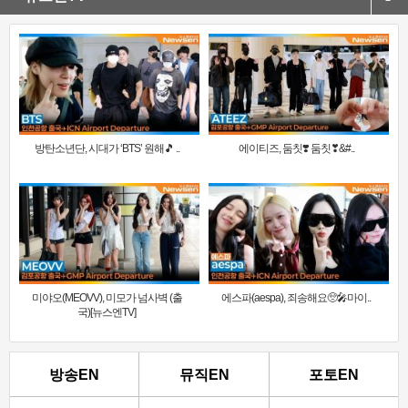
방탄소년단, 시대가 ‘BTS’ 원해🎵 ..
에이티즈, 둠칫❣️ 둠칫❣&#..
미야오(MEOVV), 미모가 넘사벽 (출
에스파(aespa), 죄송해요🥺🎤마이..
국)[뉴스엔TV]
방송EN
뮤직EN
포토EN