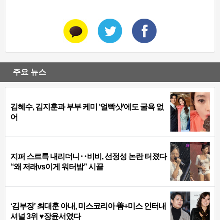
주요 뉴스
김혜수, 김지훈과 부부 케미 ‘얼빡샷’에도 굴욕 없
어
지퍼 스르륵 내리더니‥비비, 선정성 논란 터졌다
“왜 저래vs이게 워터밤” 시끌
‘김부장’ 최대훈 아내, 미스코리아 善+미스 인터내
셔널 3위 ♥장윤서였다