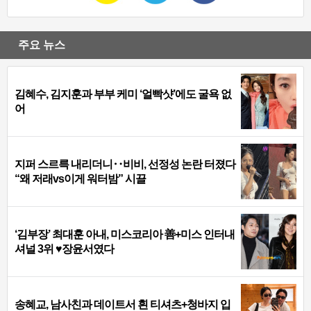
주요 뉴스
김혜수, 김지훈과 부부 케미 ‘얼빡샷’에도 굴욕 없
어
지퍼 스르륵 내리더니‥비비, 선정성 논란 터졌다
“왜 저래vs이게 워터밤” 시끌
‘김부장’ 최대훈 아내, 미스코리아 善+미스 인터내
셔널 3위 ♥장윤서였다
송혜교, 남사친과 데이트서 흰 티셔츠+청바지 입