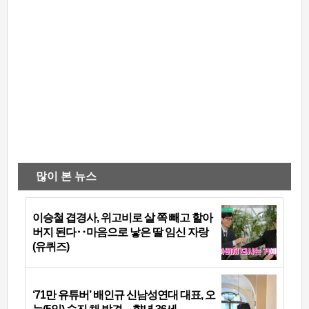
많이 본 뉴스
이승철 겹경사, 위고비로 살 쪽 빼고 할아
버지 된다‥마음으로 낳은 딸 임신 자랑
(유퀴즈)
‘71만 유튜버’ 배인규 신남성연대 대표, 오