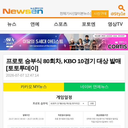
전체기사
|
많이본뉴스
|
사진구매
뉴스
연예
스포츠
포토엔
영상TV
프로토 승부식 80회차, KBO 10경기 대상 발매
[토토투데이]
2026-07-07 12:47:14
카카오 MY뉴스
네이버 연예뉴스