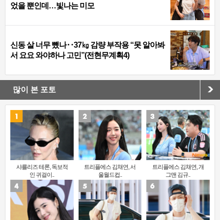
었을 뿐인데…빛나는 미모
신동 살 너무 뺐나‥37㎏ 감량 부작용 “못 알아봐
서 요요 와야하나 고민”(전현무계획4)
많이 본 포토
샤를리즈 테론, 독보적
트리플에스 김채연, 서
트리플에스 김채연, 개
인 귀걸이..
울월드컵..
그맨 김규..