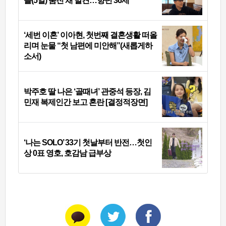
늘(5일) 숨진 채 발견…향년 36세
‘세번 이혼’ 이아현, 첫번째 결혼생활 떠올
리며 눈물 “첫 남편에 미안해”(새롭게하
소서)
박주호 딸 나은 ‘골때녀’ 관중석 등장, 김
민재 복제인간 보고 혼란 [결정적장면]
‘나는 SOLO’ 33기 첫날부터 반전…첫인
상 0표 영호, 호감남 급부상