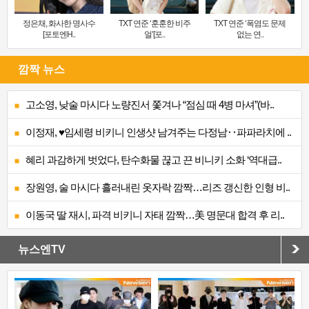
정은채, 화사한 명사수
TXT 연준 ‘훈훈한 비주
TXT 연준 ‘폭염도 문제
[포토엔H..
얼’[포..
없는 연..
깜짝 뉴스
고소영, 낮술 마시다 노량진서 쫓겨나 “점심 때 4병 마셔”(바..
이정재, ♥임세령 비키니 인생샷 남겨주는 다정남‥파파라치에 ..
혜리 과감하게 벗었다, 탄수화물 끊고 끈 비니키 소화 ‘역대급..
장원영, 술 마시다 흘러내린 옷자락 깜짝…리즈 갱신한 인형 비..
이동국 딸 재시, 파격 비키니 자태 깜짝…美 명문대 합격 후 리..
뉴스엔TV