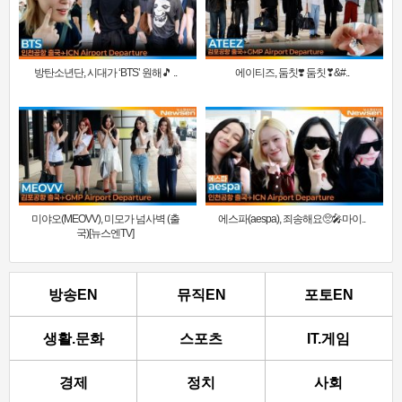
방탄소년단, 시대가 ‘BTS’ 원해🎵 ..
에이티즈, 둠칫❣️ 둠칫❣&#..
미야오(MEOVV), 미모가 넘사벽 (출
에스파(aespa), 죄송해요🥺🎤마이..
국)[뉴스엔TV]
방송EN
뮤직EN
포토EN
생활.문화
스포츠
IT.게임
경제
정치
사회